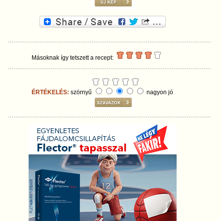
Másoknak így tetszett a recept:
ÉRTÉKELÉS:
szörnyű
nagyon jó