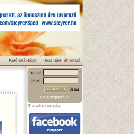
Kalóriatáblázat
Használati útmutató
e-mail:
jelszó:
Új tag
elfelejtett jelszó >>
startlaphoz adás