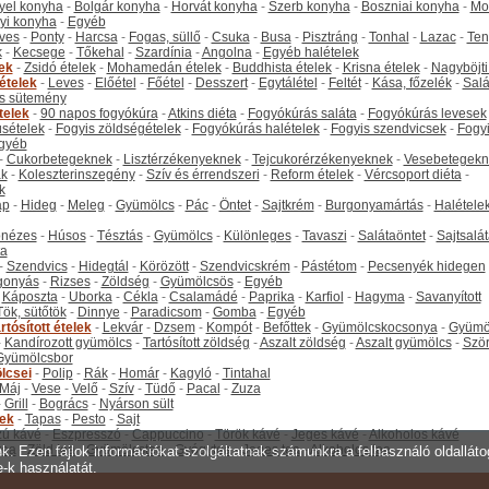
yel konyha
-
Bolgár konyha
-
Horvát konyha
-
Szerb konyha
-
Boszniai konyha
-
Mo
yi konyha
-
Egyéb
ves
-
Ponty
-
Harcsa
-
Fogas, süllő
-
Csuka
-
Busa
-
Pisztráng
-
Tonhal
-
Lazac
-
Ten
k
-
Kecsege
-
Tőkehal
-
Szardínia
-
Angolna
-
Egyéb halételek
tek
-
Zsidó ételek
-
Mohamedán ételek
-
Buddhista ételek
-
Krisna ételek
-
Nagyböjti
ételek
-
Leves
-
Előétel
-
Főétel
-
Desszert
-
Egytálétel
-
Feltét
-
Kása, főzelék
-
Salá
s sütemény
telek
-
90 napos fogyókúra
-
Atkins diéta
-
Fogyókúrás saláta
-
Fogyókúrás levesek
sételek
-
Fogyis zöldségételek
-
Fogyókúrás halételek
-
Fogyis szendvicsek
-
Fogy
gyéb
-
Cukorbetegeknek
-
Lisztérzékenyeknek
-
Tejcukorérzékenyeknek
-
Vesebetegekn
k
-
Koleszterinszegény
-
Szív és érrendszeri
-
Reform ételek
-
Vércsoport diéta
-
k
ap
-
Hideg
-
Meleg
-
Gyümölcs
-
Pác
-
Öntet
-
Sajtkrém
-
Burgonyamártás
-
Halétele
onézes
-
Húsos
-
Tésztás
-
Gyümölcs
-
Különleges
-
Tavaszi
-
Salátaöntet
-
Sajtsalá
ta
-
Szendvics
-
Hidegtál
-
Körözött
-
Szendvicskrém
-
Pástétom
-
Pecsenyék hidegen
gonyás
-
Rizses
-
Zöldség
-
Gyümölcsös
-
Egyéb
-
Káposzta
-
Uborka
-
Cékla
-
Csalamádé
-
Paprika
-
Karfiol
-
Hagyma
-
Savanyított
Tök, sütőtök
-
Dinnye
-
Paradicsom
-
Gomba
-
Egyéb
rtósított ételek
-
Lekvár
-
Dzsem
-
Kompót
-
Befőttek
-
Gyümölcskocsonya
-
Gyümö
-
Kandírozott gyümölcs
-
Tartósított zöldség
-
Aszalt zöldség
-
Aszalt gyümölcs
-
Szö
Gyümölcsbor
lcsei
-
Polip
-
Rák
-
Homár
-
Kagyló
-
Tintahal
Máj
-
Vese
-
Velő
-
Szív
-
Tüdő
-
Pacal
-
Zuza
-
Grill
-
Bogrács
-
Nyárson sült
tek
-
Tapas
-
Pesto
-
Sajt
ú kávé
-
Eszpresszó
-
Cappuccino
-
Török kávé
-
Jeges kávé
-
Alkoholos kávé
tea
-
Zöld tea
-
Gyümölcstea
-
Gyógytea
-
Jeges tea
-
Alkoholos tea
unk. Ezen fájlok információkat szolgáltatnak számunkra a felhasználó oldallát
e-k használatát.