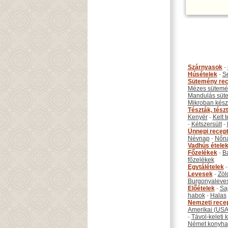
Szárnyasok
-
Húsételek
-
S
Sütemény rec
Mézes sütemé
Mandulás süt
Mikroban készí
Tészták, tész
Kenyér
-
Kelt 
-
Kétszersült
-
Ünnepi recep
Névnap
-
Nőn
Vadhús étele
Főzelékek
-
B
főzelékek
Egytálételek
Levesek
-
Zöl
Burgonyaleve
Előételek
-
Sa
habok
-
Halas
Nemzeti rece
Amerikai (USA
-
Távol-keleti
Német konyha