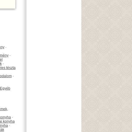
ény
-
emény
-
el
k
-
les tészta
odalom
-
Egyéb
émek,
konyha
-
ai konyha
onyha
-
vák