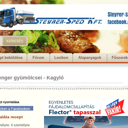
pt beküldése
Fórum
Lexikon
Alapanyagok
Fűszerek
enger gyümölcsei
-
Kagyló
aláta recept
élyre: 4 személyre