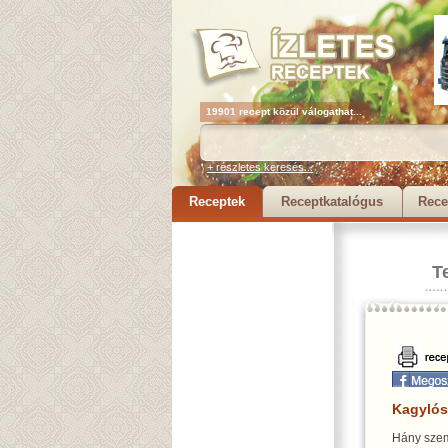
19901 recept közül válogathat...
+ részletes keresés...
Receptek
Receptkatalógus
Rece
T
Kagylós
Hány szem