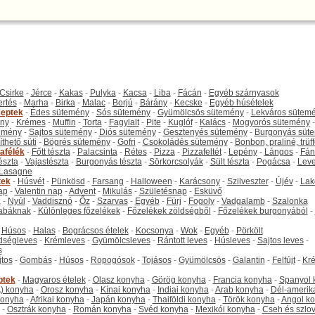
Csirke
-
Jérce
-
Kakas
-
Pulyka
-
Kacsa
-
Liba
-
Fácán
-
Egyéb szárnyasok
ertés
-
Marha
-
Birka
-
Malac
-
Borjú
-
Bárány
-
Kecske
-
Egyéb húsételek
eptek
-
Édes sütemény
-
Sós sütemény
-
Gyümölcsös sütemény
-
Lekváros sütem
ny
-
Krémes
-
Muffin
-
Torta
-
Fagylalt
-
Pite
-
Kuglóf
-
Kalács
-
Mogyorós sütemény
-
emény
-
Sajtos sütemény
-
Diós sütemény
-
Gesztenyés sütemény
-
Burgonyás süt
thető süti
-
Bögrés sütemény
-
Gofri
-
Csokoládés sütemény
-
Bonbon, praliné, trüff
tafélék
-
Főtt tészta
-
Palacsinta
-
Rétes
-
Pizza
-
Pizzafeltét
-
Lepény
-
Lángos
-
Fán
tészta
-
Vajastészta
-
Burgonyás tészta
-
Sörkorcsolyák
-
Sült tészta
-
Pogácsa
-
Leve
Lasagne
tek
-
Húsvét
-
Pünkösd
-
Farsang
-
Halloween
-
Karácsony
-
Szilveszter
-
Újév
-
Lak
ap
-
Valentin nap
-
Advent
-
Mikulás
-
Születésnap
-
Esküvő
k
-
Nyúl
-
Vaddisznó
-
Őz
-
Szarvas
-
Egyéb
-
Fürj
-
Fogoly
-
Vadgalamb
-
Szalonka
abáknak
-
Különleges főzelékek
-
Főzelékek zöldségből
-
Főzelékek burgonyából
-
-
Húsos
-
Halas
-
Bográcsos ételek
-
Kocsonya
-
Wok
-
Egyéb
-
Pörkölt
dségleves
-
Krémleves
-
Gyümölcsleves
-
Rántott leves
-
Húsleves
-
Sajtos leves
-
s
jtos
-
Gombás
-
Húsos
-
Ropogósok
-
Tojásos
-
Gyümölcsös
-
Galantin
-
Felfújt
-
Kr
ptek
-
Magyaros ételek
-
Olasz konyha
-
Görög konyha
-
Francia konyha
-
Spanyol 
) konyha
-
Orosz konyha
-
Kínai konyha
-
Indiai konyha
-
Arab konyha
-
Dél-amerik
 konyha
-
Afrikai konyha
-
Japán konyha
-
Thaiföldi konyha
-
Török konyha
-
Angol k
-
Osztrák konyha
-
Román konyha
-
Svéd konyha
-
Mexikói konyha
-
Cseh és szlo