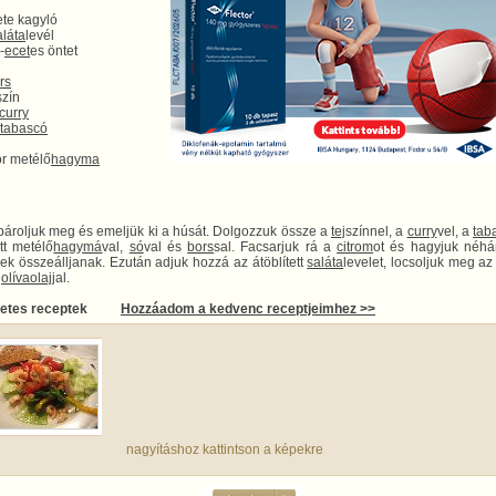
ete kagyló
aláta
levél
-
ecet
es öntet
rs
szín
curry
tabascó
or metélő
hagyma
 pároljuk meg és emeljük ki a húsát. Dolgozzuk össze a
tej
színnel, a
curry
vel, a
tab
ott metélő
hagymá
val,
só
val és
bors
sal. Facsarjuk rá a
citrom
ot és hagyjuk néhá
ek összeálljanak. Ezután adjuk hozzá az átöblített
saláta
levelet, locsoljuk meg az 
s
olívaolaj
jal.
letes receptek
Hozzáadom a kedvenc receptjeimhez >>
nagyításhoz kattintson a képekre