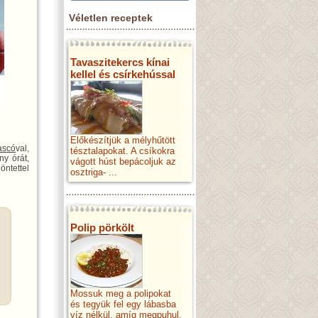
Véletlen receptek
Tavaszitekercs kínai
kellel és csírkehússal
Előkészítjük a mélyhűtött
ascó
val,
tésztalapokat. A csíkokra
ny órát,
vágott húst bepácoljuk az
öntettel
osztriga- ...
Polip pörkölt
Mossuk meg a polipokat
és tegyük fel egy lábasba
víz nélkül, amíg megpuhul.