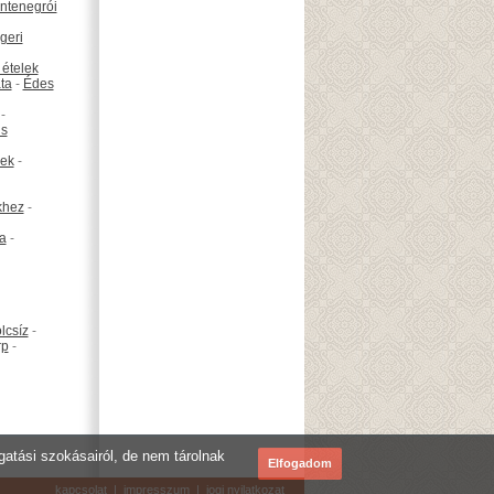
ntenegrói
geri
 ételek
ta
-
Édes
-
is
ek
-
khez
-
ta
-
lcsíz
-
rp
-
ogatási szokásairól, de nem tárolnak
Elfogadom
kapcsolat
|
impresszum
|
jogi nyilatkozat