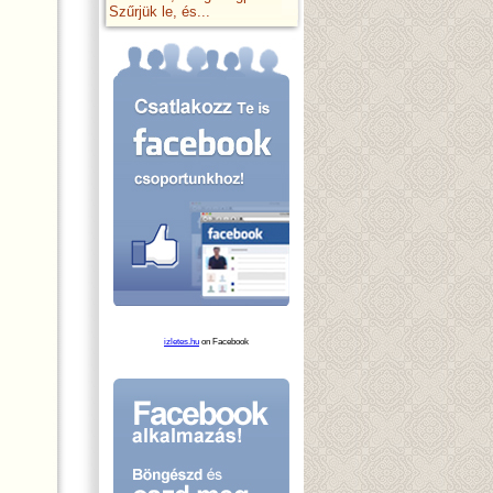
Szűrjük le, és...
izletes.hu
on Facebook