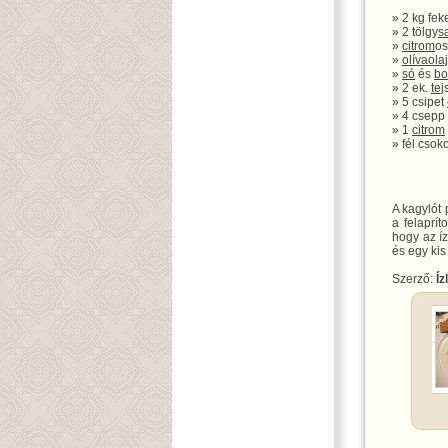
» 2 kg fek
» 2 tölgy
s
»
citrom
os
»
olívaolaj
»
só
és
bo
» 2 ek.
tej
» 5 csipet
» 4 csepp
» 1
citrom
» fél csok
A kagylót
a felaprít
hogy az íz
és egy ki
Szerző:
Íz