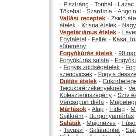
-
Pisztráng
-
Tonhal
-
Lazac
Tőkehal
-
Szardínia
-
Angol
Vallási receptek
-
Zsidó éte
ételek
-
Krisna ételek
-
Nagyb
Vegetáriánus ételek
-
Leve
Egytálétel
-
Feltét
-
Kása, fő
sütemény
Fogyókúrás ételek
-
90 na
Fogyókúrás saláta
-
Fogyókú
-
Fogyis zöldségételek
-
Fog
szendvicsek
-
Fogyis dessze
Diétás ételek
-
Cukorbeteg
Tejcukorérzékenyeknek
-
Ve
Koleszterinszegény
-
Szív é
Vércsoport diéta
-
Májbeteg
Mártások
-
Alap
-
Hideg
-
M
Sajtkrém
-
Burgonyamártás
Saláták
-
Majonézes
-
Húso
-
Tavaszi
-
Salátaöntet
-
Saj