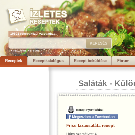
19901 recept közül válogathat...
+ részletes keresés...
Receptek
Receptkatalógus
Recept beküldése
Fórum
Saláták
-
Külö
Friss lazacsaláta recept
Hány személyre: 4