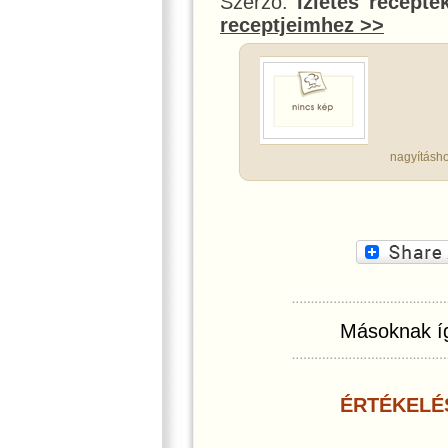
Szerző:
Ízletes recepte
receptjeimhez >>
nagyításho
Másoknak íg
ÉRTÉKELÉ