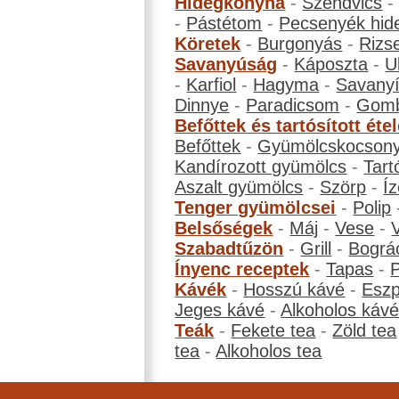
Hidegkonyha
-
Szendvics
-
Pástétom
-
Pecsenyék hid
Köretek
-
Burgonyás
-
Rizs
Savanyúság
-
Káposzta
-
U
-
Karfiol
-
Hagyma
-
Savanyí
Dinnye
-
Paradicsom
-
Gom
Befőttek és tartósított éte
Befőttek
-
Gyümölcskocson
Kandírozott gyümölcs
-
Tart
Aszalt gyümölcs
-
Szörp
-
Íz
Tenger gyümölcsei
-
Polip
Belsőségek
-
Máj
-
Vese
-
Szabadtűzön
-
Grill
-
Bográ
Ínyenc receptek
-
Tapas
-
Kávék
-
Hosszú kávé
-
Eszp
Jeges kávé
-
Alkoholos káv
Teák
-
Fekete tea
-
Zöld tea
tea
-
Alkoholos tea