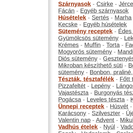
Szárnyasok
-
Csirke
-
Jérc
Fácán
-
Egyéb szárnyasok
Húsételek
-
Sertés
-
Marha
Kecske
-
Egyéb húsételek
Sütemény receptek
-
Édes
Gyümölcsös sütemény
-
Le
Krémes
-
Muffin
-
Torta
-
Fa
Mogyorós sütemény
-
Mand
Diós sütemény
-
Gesztenyé
Mikroban készíthető süti
-
B
sütemény
-
Bonbon, praliné, 
Tészták, tésztafélék
-
Főtt 
Pizzafeltét
-
Lepény
-
Lángo
Vajastészta
-
Burgonyás tés
Pogácsa
-
Leveles tészta
-
Ünnepi receptek
-
Húsvét
Karácsony
-
Szilveszter
-
Új
Valentin nap
-
Advent
-
Miku
Vadhús ételek
-
Nyúl
-
Vadd