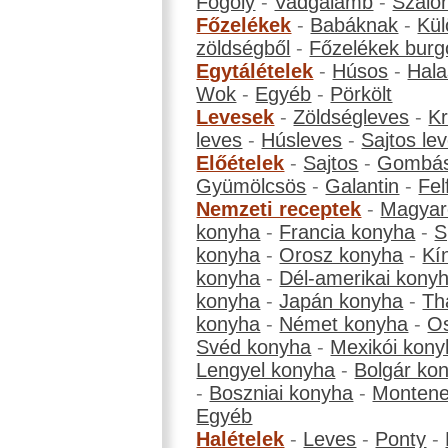
Fogoly
-
Vadgalamb
-
Szalo
Főzelékek
-
Babáknak
-
Kül
zöldségből
-
Főzelékek burg
Egytálételek
-
Húsos
-
Hala
Wok
-
Egyéb
-
Pörkölt
Levesek
-
Zöldségleves
-
K
leves
-
Húsleves
-
Sajtos le
Előételek
-
Sajtos
-
Gombá
Gyümölcsös
-
Galantin
-
Fel
Nemzeti receptek
-
Magyar
konyha
-
Francia konyha
-
S
konyha
-
Orosz konyha
-
Kí
konyha
-
Dél-amerikai kony
konyha
-
Japán konyha
-
Th
konyha
-
Német konyha
-
Os
Svéd konyha
-
Mexikói kony
Lengyel konyha
-
Bolgár ko
-
Boszniai konyha
-
Montene
Egyéb
Halételek
-
Leves
-
Ponty
-