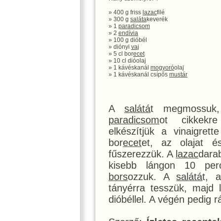
» 400 g friss
lazac
filé
» 300 g
saláta
keverék
» 1
paradicsom
» 2
endívia
» 100 g dióbél
» diónyi
vaj
» 5 cl bor
ecet
» 10 cl dióolaj
» 1 kávéskanál
mogyoró
olaj
» 1 kávéskanál csípős
mustár
A
salátá
t megmossu
paradicsom
ot cikkekre
elkészítjük a vinaigret
bor
ecet
et, az olajat
fűszerezzük. A
lazac
dara
kisebb lángon 10 per
bors
ozzuk. A
salátá
t, 
tányérra tesszük, majd 
dióbéllel. A végén pedig 