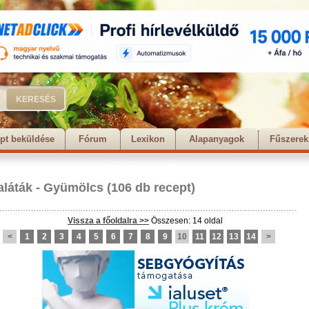
pt beküldése
Fórum
Lexikon
Alapanyagok
Fűszerek
aláták
-
Gyümölcs
(106 db recept)
Vissza a főoldalra >>
Összesen: 14 oldal
<
1
2
3
4
5
6
7
8
9
10
11
12
13
14
>