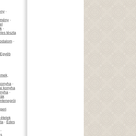
ény
-
emény
-
el
k
-
les tészta
odalom
-
Egyéb
émek,
konyha
-
ai konyha
onyha
-
vák
ntenegrói
geri
 ételek
ta
-
Édes
-
is