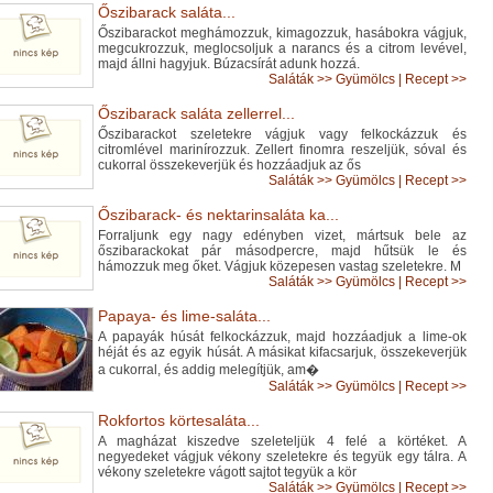
Őszibarack saláta...
Őszibarackot meghámozzuk, kimagozzuk, hasábokra vágjuk,
megcukrozzuk, meglocsoljuk a narancs és a citrom levével,
majd állni hagyjuk. Búzacsírát adunk hozzá.
Saláták
>>
Gyümölcs
|
Recept >>
Őszibarack saláta zellerrel...
Őszibarackot szeletekre vágjuk vagy felkockázzuk és
citromlével marinírozzuk. Zellert finomra reszeljük, sóval és
cukorral összekeverjük és hozzáadjuk az ős
Saláták
>>
Gyümölcs
|
Recept >>
Őszibarack- és nektarinsaláta ka...
Forraljunk egy nagy edényben vizet, mártsuk bele az
őszibarackokat pár másodpercre, majd hűtsük le és
hámozzuk meg őket. Vágjuk közepesen vastag szeletekre. M
Saláták
>>
Gyümölcs
|
Recept >>
Papaya- és lime-saláta...
A papayák húsát felkockázzuk, majd hozzáadjuk a lime-ok
héját és az egyik húsát. A másikat kifacsarjuk, összekeverjük
a cukorral, és addig melegítjük, am�
Saláták
>>
Gyümölcs
|
Recept >>
Rokfortos körtesaláta...
A magházat kiszedve szeleteljük 4 felé a körtéket. A
negyedeket vágjuk vékony szeletekre és tegyük egy tálra. A
vékony szeletekre vágott sajtot tegyük a kör
Saláták
>>
Gyümölcs
|
Recept >>