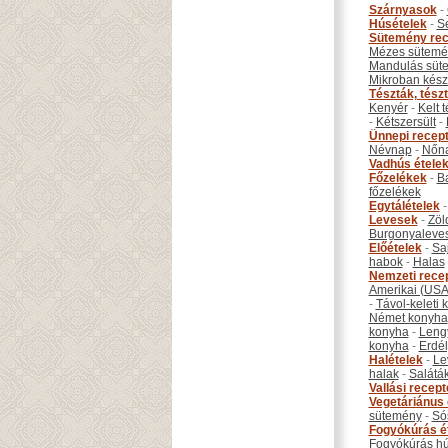
Szárnyasok
-
Húsételek
-
S
Sütemény rec
Mézes sütemé
Mandulás süt
Mikroban készí
Tészták, tész
Kenyér
-
Kelt 
-
Kétszersült
-
Ünnepi recep
Névnap
-
Nőn
Vadhús étele
Főzelékek
-
B
főzelékek
Egytálételek
Levesek
-
Zöl
Burgonyaleve
Előételek
-
Sa
habok
-
Halas
Nemzeti rece
Amerikai (USA
-
Távol-keleti
Német konyha
konyha
-
Leng
konyha
-
Erdél
Halételek
-
Le
halak
-
Salátá
Vallási recep
Vegetáriánus 
sütemény
-
Só
Fogyókúrás é
Fogyókúrás hú