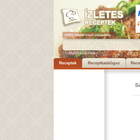
19901 recept közül válogathat...
+ részletes keresés...
Receptek
Receptkatalógus
Rece
S