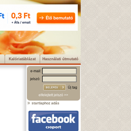
Kalóriatáblázat
Használati útmutató
e-mail:
jelszó:
Új tag
elfelejtett jelszó >>
startlaphoz adás