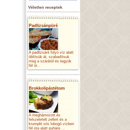
Véletlen receptek
Padlizsánpüré
A padlizsánt folyó víz alatt
öblítsük át, szabadítsuk
meg a szárától és tegyük
fél ór...
Brokkolipástétom
A meghámozott és
felszeletelt zellert és a
krumplit sós lobogó vízben
fél óra alatt puhára ...