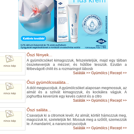
Őszi fények...
A gyümölcsöket kimagozzuk, felszeleteljük, majd egy tálban
összekeverjük a mézzel, és hűtőbe tesszük. Ezután a
félbevágott chilit és a rozmaringot lábosb
Saláták
>>
Gyümölcs
|
Recept >>
Őszi gyümölcssaláta...
A diót megpucoljuk. A gyümölcsöket alaposan megmossuk, az
almát és a szilvát kimagozzuk, és kockákra vágjuk. A
joghurtba keverünk egy kevés cukrot és a citro
Saláták
>>
Gyümölcs
|
Recept >>
Őszi saláta...
Csavarjuk ki a citromok levét. Az almát, körtét hámozzuk meg,
magozzuk ki, szeleteljük fel. Mossuk meg a szőlőt, szemezzük
le. A mandarint, a narancsot pucoljuk
Saláták
>>
Gyümölcs
|
Recept >>