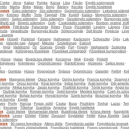
Csirke
-
Jérce
-
Kakas
-
Pulyka
-
Kacsa
-
Liba
-
Fácán
-
Egyéb szárnyasok
ertés
-
Marha
-
Birka
-
Malac
-
Borjú
-
Bárány
-
Kecske
-
Egyéb húsételek
eptek
-
Édes sütemény
-
Sós sütemény
-
Gyümölcsös sütemény
-
Lekváros sütem
ny
-
Krémes
-
Muffin
-
Torta
-
Fagylalt
-
Pite
-
Kuglóf
-
Kalács
-
Mogyorós sütemény
-
emény
-
Sajtos sütemény
-
Diós sütemény
-
Gesztenyés sütemény
-
Burgonyás süt
thető süti
-
Bögrés sütemény
-
Gofri
-
Csokoládés sütemény
-
Bonbon, praliné, trüff
tafélék
-
Főtt tészta
-
Palacsinta
-
Rétes
-
Pizza
-
Pizzafeltét
-
Lepény
-
Lángos
-
Fán
tészta
-
Vajastészta
-
Burgonyás tészta
-
Sörkorcsolyák
-
Sült tészta
-
Pogácsa
-
Leve
Lasagne
tek
-
Húsvét
-
Pünkösd
-
Farsang
-
Halloween
-
Karácsony
-
Szilveszter
-
Újév
-
Lak
ap
-
Valentin nap
-
Advent
-
Mikulás
-
Születésnap
-
Esküvő
k
-
Nyúl
-
Vaddisznó
-
Őz
-
Szarvas
-
Egyéb
-
Fürj
-
Fogoly
-
Vadgalamb
-
Szalonka
abáknak
-
Különleges főzelékek
-
Főzelékek zöldségből
-
Főzelékek burgonyából
-
-
Húsos
-
Halas
-
Bográcsos ételek
-
Kocsonya
-
Wok
-
Egyéb
-
Pörkölt
dségleves
-
Krémleves
-
Gyümölcsleves
-
Rántott leves
-
Húsleves
-
Sajtos leves
-
s
jtos
-
Gombás
-
Húsos
-
Ropogósok
-
Tojásos
-
Gyümölcsös
-
Galantin
-
Felfújt
-
Kr
ptek
-
Magyaros ételek
-
Olasz konyha
-
Görög konyha
-
Francia konyha
-
Spanyol 
) konyha
-
Orosz konyha
-
Kínai konyha
-
Indiai konyha
-
Arab konyha
-
Dél-amerik
 konyha
-
Afrikai konyha
-
Japán konyha
-
Thaiföldi konyha
-
Török konyha
-
Angol k
-
Osztrák konyha
-
Román konyha
-
Svéd konyha
-
Mexikói konyha
-
Cseh és szlo
yel konyha
-
Bolgár konyha
-
Horvát konyha
-
Szerb konyha
-
Boszniai konyha
-
Mo
yi konyha
-
Egyéb
ves
-
Ponty
-
Harcsa
-
Fogas, süllő
-
Csuka
-
Busa
-
Pisztráng
-
Tonhal
-
Lazac
-
Ten
k
-
Kecsege
-
Tőkehal
-
Szardínia
-
Angolna
-
Egyéb halételek
tek
-
Zsidó ételek
-
Mohamedán ételek
-
Buddhista ételek
-
Krisna ételek
-
Nagyböjti
ételek
-
Leves
-
Előétel
-
Főétel
-
Desszert
-
Egytálétel
-
Feltét
-
Kása, főzelék
-
Salá
s sütemény
telek
-
90 napos fogyókúra
-
Atkins diéta
-
Fogyókúrás saláta
-
Fogyókúrás levesek
sételek
-
Fogyis zöldségételek
-
Fogyókúrás halételek
-
Fogyis szendvicsek
-
Fogy