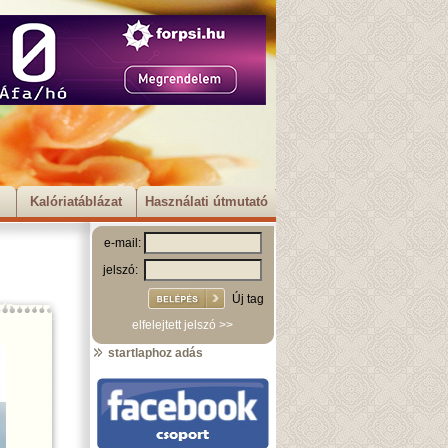
Kalóriatáblázat
Használati útmutató
e-mail:
jelszó:
Új tag
elfelejtett jelszó >>
startlaphoz adás