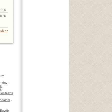
20:16
k. :D
sok >>
ény
-
emény
-
el
k
-
les tészta
odalom
-
Egyéb