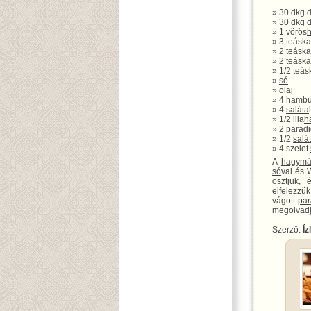
» 30 dkg 
» 30 dkg d
» 1 vörös
» 3 teásk
» 2 teásk
» 2 teásk
» 1/2 teás
»
só
» olaj
» 4 hambu
» 4
saláta
» 1/2 lila
h
» 2
parad
» 1/2
salá
» 4 szelet
A
hagym
só
val és 
osztjuk,
elfelezzü
vágott
pa
megolvadjo
Szerző:
Íz