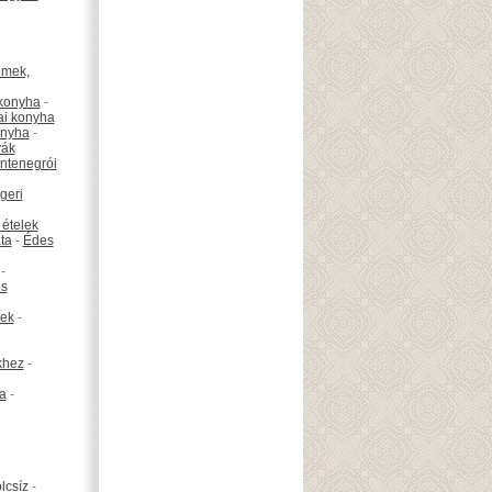
émek,
konyha
-
ai konyha
onyha
-
vák
ntenegrói
geri
 ételek
ta
-
Édes
-
is
ek
-
khez
-
ta
-
lcsíz
-