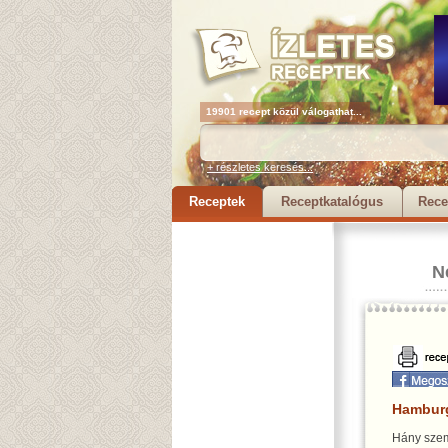
19901 recept közül válogathat...
+ részletes keresés...
Receptek
Receptkatalógus
Rece
N
Hamburg
Hány szem