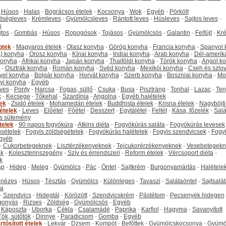
-
Húsos
-
Halas
-
Bográcsos ételek
-
Kocsonya
-
Wok
-
Egyéb
-
Pörkölt
dségleves
-
Krémleves
-
Gyümölcsleves
-
Rántott leves
-
Húsleves
-
Sajtos leves
-
s
jtos
-
Gombás
-
Húsos
-
Ropogósok
-
Tojásos
-
Gyümölcsös
-
Galantin
-
Felfújt
-
Kr
ptek
-
Magyaros ételek
-
Olasz konyha
-
Görög konyha
-
Francia konyha
-
Spanyol 
) konyha
-
Orosz konyha
-
Kínai konyha
-
Indiai konyha
-
Arab konyha
-
Dél-amerik
 konyha
-
Afrikai konyha
-
Japán konyha
-
Thaiföldi konyha
-
Török konyha
-
Angol k
-
Osztrák konyha
-
Román konyha
-
Svéd konyha
-
Mexikói konyha
-
Cseh és szlo
yel konyha
-
Bolgár konyha
-
Horvát konyha
-
Szerb konyha
-
Boszniai konyha
-
Mo
yi konyha
-
Egyéb
ves
-
Ponty
-
Harcsa
-
Fogas, süllő
-
Csuka
-
Busa
-
Pisztráng
-
Tonhal
-
Lazac
-
Ten
k
-
Kecsege
-
Tőkehal
-
Szardínia
-
Angolna
-
Egyéb halételek
tek
-
Zsidó ételek
-
Mohamedán ételek
-
Buddhista ételek
-
Krisna ételek
-
Nagyböjti
ételek
-
Leves
-
Előétel
-
Főétel
-
Desszert
-
Egytálétel
-
Feltét
-
Kása, főzelék
-
Salá
s sütemény
telek
-
90 napos fogyókúra
-
Atkins diéta
-
Fogyókúrás saláta
-
Fogyókúrás levesek
sételek
-
Fogyis zöldségételek
-
Fogyókúrás halételek
-
Fogyis szendvicsek
-
Fogy
gyéb
-
Cukorbetegeknek
-
Lisztérzékenyeknek
-
Tejcukorérzékenyeknek
-
Vesebetegekn
k
-
Koleszterinszegény
-
Szív és érrendszeri
-
Reform ételek
-
Vércsoport diéta
-
k
ap
-
Hideg
-
Meleg
-
Gyümölcs
-
Pác
-
Öntet
-
Sajtkrém
-
Burgonyamártás
-
Halétele
onézes
-
Húsos
-
Tésztás
-
Gyümölcs
-
Különleges
-
Tavaszi
-
Salátaöntet
-
Sajtsalá
ta
-
Szendvics
-
Hidegtál
-
Körözött
-
Szendvicskrém
-
Pástétom
-
Pecsenyék hidegen
gonyás
-
Rizses
-
Zöldség
-
Gyümölcsös
-
Egyéb
-
Káposzta
-
Uborka
-
Cékla
-
Csalamádé
-
Paprika
-
Karfiol
-
Hagyma
-
Savanyított
Tök, sütőtök
-
Dinnye
-
Paradicsom
-
Gomba
-
Egyéb
rtósított ételek
-
Lekvár
-
Dzsem
-
Kompót
-
Befőttek
-
Gyümölcskocsonya
-
Gyümö