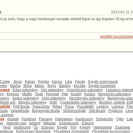
L
2013-01-11 
rt az erős, hogy a nagy hamburger receptje mellett figyel az így fogytam 35 kg-ot lin
korábbi hozzászólá
Csirke
-
Jérce
-
Kakas
-
Pulyka
-
Kacsa
-
Liba
-
Fácán
-
Egyéb szárnyasok
ertés
-
Marha
-
Birka
-
Malac
-
Borjú
-
Bárány
-
Kecske
-
Egyéb húsételek
eptek
-
Édes sütemény
-
Sós sütemény
-
Gyümölcsös sütemény
-
Lekváros sütem
ny
-
Krémes
-
Muffin
-
Torta
-
Fagylalt
-
Pite
-
Kuglóf
-
Kalács
-
Mogyorós sütemény
-
emény
-
Sajtos sütemény
-
Diós sütemény
-
Gesztenyés sütemény
-
Burgonyás süt
thető süti
-
Bögrés sütemény
-
Gofri
-
Csokoládés sütemény
-
Bonbon, praliné, trüff
tafélék
-
Főtt tészta
-
Palacsinta
-
Rétes
-
Pizza
-
Pizzafeltét
-
Lepény
-
Lángos
-
Fán
tészta
-
Vajastészta
-
Burgonyás tészta
-
Sörkorcsolyák
-
Sült tészta
-
Pogácsa
-
Leve
Lasagne
tek
-
Húsvét
-
Pünkösd
-
Farsang
-
Halloween
-
Karácsony
-
Szilveszter
-
Újév
-
Lak
ap
-
Valentin nap
-
Advent
-
Mikulás
-
Születésnap
-
Esküvő
k
-
Nyúl
-
Vaddisznó
-
Őz
-
Szarvas
-
Egyéb
-
Fürj
-
Fogoly
-
Vadgalamb
-
Szalonka
abáknak
-
Különleges főzelékek
-
Főzelékek zöldségből
-
Főzelékek burgonyából
-