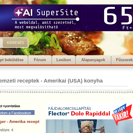
pt beküldése
Fórum
Lexikon
Alapanyagok
Fűszerek
emzeti receptek
-
Amerikai (USA) konyha
er - Amerika recept
élyre: 4