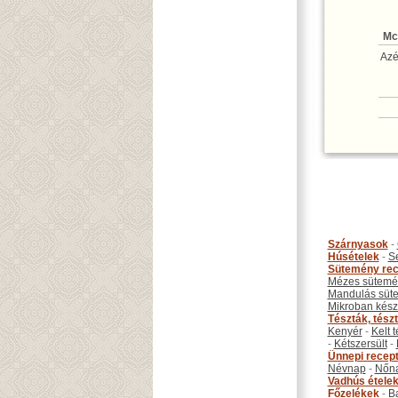
Mc
Azé
Szárnyasok
-
Húsételek
-
S
Sütemény rec
Mézes sütemé
Mandulás süt
Mikroban készí
Tészták, tész
Kenyér
-
Kelt 
-
Kétszersült
-
Ünnepi recep
Névnap
-
Nőn
Vadhús étele
Főzelékek
-
B