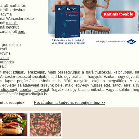
darált marhahús
arált sertéshús
hagyma
anál Worcester-szósz
anál
mustár
anál
ketchup
kanál őrölt
bors
rger-zsömle
levél
agyma
icsom
ta
uborka
sajt
á
t megtisztítjuk, lereszeljük, majd összegyúrjuk a darálthúsokkal,
ketchup
pal,
mu
Worcester-szósszal ízesítjük, majd kb. egy órát állni hagyjuk. Ezután négy egyenl
 és lapos pogácsákat csinálunk belőlük, melyeket olajban megsütünk. A zs
k, egy-egy
saláta
levelet teszünk bele, majd egy-egy hússzeletet,
sajt
ot, erre a k
radicsom
ot,
uborká
t,
hagymá
t. Tegyük be egy kicsit a mikroba vagy a sütőbe, ho
n, és már fogyaszthatjuk is.
letes receptek
Hozzáadom a kedvenc receptjeimhez >>