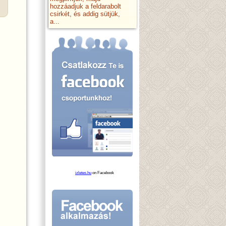
hozzáadjuk a feldarabolt
csirkét, és addig sütjük,
a...
izletes.hu
on Facebook