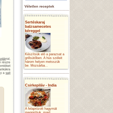
Véletlen receptek
Sertéskaraj
balzsamecetes
kéreggel
Készítsük elő a parazsat a
grillsütőben. A hús széleit
stár
ral,
három helyen metsszük
ő részre
be. Mozsárba...
emléket
arikákra
gy a
sajt
Csirkepiláv - India
A felaprózott hagymát
megpirítjuk, majd