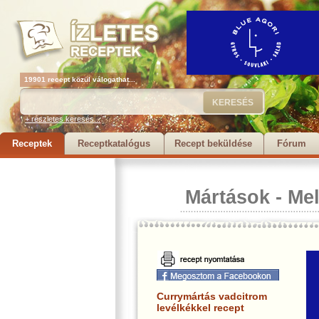
19901 recept közül válogathat...
+ részletes keresés...
Receptek
Receptkatalógus
Recept beküldése
Fórum
Mártások
-
Me
Currymártás vadcitrom
levélkékkel recept