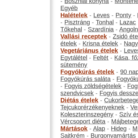
-
Boszniai konyha
-
Montene
Egyéb
Halételek
-
Leves
-
Ponty
-
-
Pisztráng
-
Tonhal
-
Lazac
Tőkehal
-
Szardínia
-
Angol
Vallási receptek
-
Zsidó éte
ételek
-
Krisna ételek
-
Nagyb
Vegetáriánus ételek
-
Leve
Egytálétel
-
Feltét
-
Kása, fő
sütemény
Fogyókúrás ételek
-
90 na
Fogyókúrás saláta
-
Fogyókú
-
Fogyis zöldségételek
-
Fog
szendvicsek
-
Fogyis dessze
Diétás ételek
-
Cukorbeteg
Tejcukorérzékenyeknek
-
Ve
Koleszterinszegény
-
Szív é
Vércsoport diéta
-
Májbeteg
Mártások
-
Alap
-
Hideg
-
M
Sajtkrém
-
Burgonyamártás