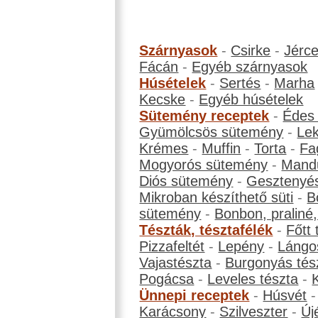
Szárnyasok
-
Csirke
-
Jérc
Fácán
-
Egyéb szárnyasok
Húsételek
-
Sertés
-
Marha
Kecske
-
Egyéb húsételek
Sütemény receptek
-
Édes
Gyümölcsös sütemény
-
Le
Krémes
-
Muffin
-
Torta
-
Fa
Mogyorós sütemény
-
Mand
Diós sütemény
-
Gesztenyé
Mikroban készíthető süti
-
B
sütemény
-
Bonbon, praliné, 
Tészták, tésztafélék
-
Főtt 
Pizzafeltét
-
Lepény
-
Lángo
Vajastészta
-
Burgonyás tés
Pogácsa
-
Leveles tészta
-
Ünnepi receptek
-
Húsvét
Karácsony
-
Szilveszter
-
Új