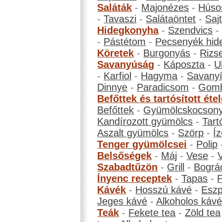
Saláták
-
Majonézes
-
Húso
-
Tavaszi
-
Salátaöntet
-
Saj
Hidegkonyha
-
Szendvics
-
Pástétom
-
Pecsenyék hid
Köretek
-
Burgonyás
-
Rizs
Savanyúság
-
Káposzta
-
U
-
Karfiol
-
Hagyma
-
Savanyí
Dinnye
-
Paradicsom
-
Gom
Befőttek és tartósított éte
Befőttek
-
Gyümölcskocson
Kandírozott gyümölcs
-
Tart
Aszalt gyümölcs
-
Szörp
-
Íz
Tenger gyümölcsei
-
Polip
Belsőségek
-
Máj
-
Vese
-
Szabadtűzön
-
Grill
-
Bográ
Ínyenc receptek
-
Tapas
-
Kávék
-
Hosszú kávé
-
Eszp
Jeges kávé
-
Alkoholos káv
Teák
-
Fekete tea
-
Zöld tea