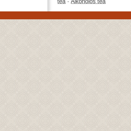
tea
-
Alkoholos tea