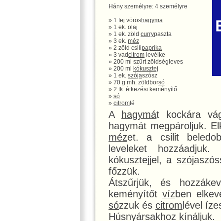
Hány személyre: 4 személyre
» 1 fej vörös
hagyma
» 1 ek. olaj
» 1 ek. zöld
curry
paszta
» 3 ek.
méz
» 2 zöld csili
paprika
» 3 vad
citrom
levélke
» 200 ml szűrt zöldségleves
» 200 ml
kókusztej
» 1 ek.
szója
szósz
» 70 g mh. zöldbor
só
» 2 tk. étkezési keményítő
»
só
»
citrom
lé
A
hagymá
t kockára vág
hagymá
t megpároljuk. E
méz
et. a csilit beled
leveleket hozzáadjuk. 
kókusztej
jel, a
szója
szós
főzzük.
Átszűrjük, és hozzákev
keményítőt
víz
ben elkev
só
zzuk és
citrom
lével íze
Húsnyársakhoz kínáljuk.