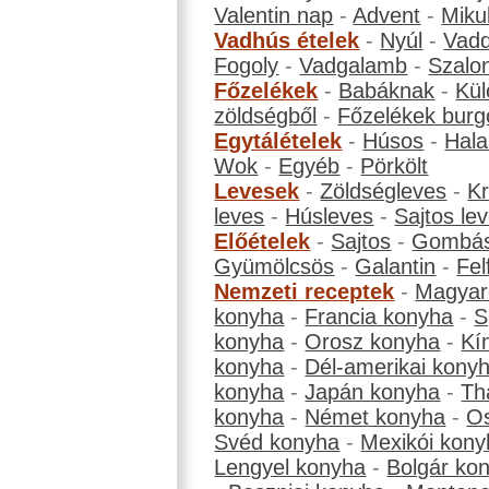
Valentin nap
-
Advent
-
Miku
Vadhús ételek
-
Nyúl
-
Vadd
Fogoly
-
Vadgalamb
-
Szalo
Főzelékek
-
Babáknak
-
Kül
zöldségből
-
Főzelékek burg
Egytálételek
-
Húsos
-
Hala
Wok
-
Egyéb
-
Pörkölt
Levesek
-
Zöldségleves
-
K
leves
-
Húsleves
-
Sajtos le
Előételek
-
Sajtos
-
Gombá
Gyümölcsös
-
Galantin
-
Fel
Nemzeti receptek
-
Magyar
konyha
-
Francia konyha
-
S
konyha
-
Orosz konyha
-
Kí
konyha
-
Dél-amerikai kony
konyha
-
Japán konyha
-
Th
konyha
-
Német konyha
-
Os
Svéd konyha
-
Mexikói kony
Lengyel konyha
-
Bolgár ko