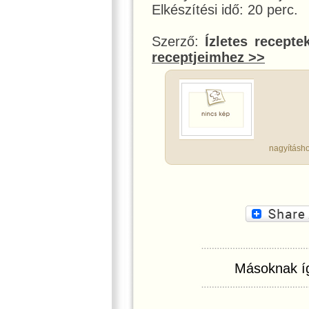
Elkészítési idő: 20 perc.
Szerző:
Ízletes recepte
receptjeimhez >>
nagyításho
Másoknak íg