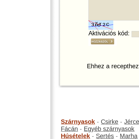
Aktivációs kód:
Ehhez a recepthez
Szárnyasok
-
Csirke
-
Jérc
Fácán
-
Egyéb szárnyasok
Húsételek
-
Sertés
-
Marha