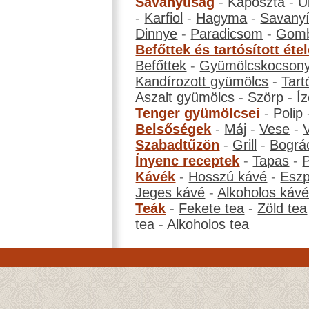
Savanyúság
-
Káposzta
-
U
-
Karfiol
-
Hagyma
-
Savanyí
Dinnye
-
Paradicsom
-
Gom
Befőttek és tartósított éte
Befőttek
-
Gyümölcskocson
Kandírozott gyümölcs
-
Tart
Aszalt gyümölcs
-
Szörp
-
Íz
Tenger gyümölcsei
-
Polip
Belsőségek
-
Máj
-
Vese
-
Szabadtűzön
-
Grill
-
Bográ
Ínyenc receptek
-
Tapas
-
Kávék
-
Hosszú kávé
-
Eszp
Jeges kávé
-
Alkoholos káv
Teák
-
Fekete tea
-
Zöld tea
tea
-
Alkoholos tea