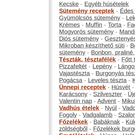
Kecske
-
Egyéb húsételek
Sütemény receptek
-
Édes
Gyümölcsös sütemény
-
Le
Krémes
-
Muffin
-
Torta
-
Fa
Mogyorós sütemény
-
Mand
Diós sütemény
-
Gesztenyé
Mikroban készíthető süti
-
B
sütemény
-
Bonbon, praliné, 
Tészták, tésztafélék
-
Főtt 
Pizzafeltét
-
Lepény
-
Lángo
Vajastészta
-
Burgonyás tés
Pogácsa
-
Leveles tészta
-
Ünnepi receptek
-
Húsvét
Karácsony
-
Szilveszter
-
Új
Valentin nap
-
Advent
-
Miku
Vadhús ételek
-
Nyúl
-
Vadd
Fogoly
-
Vadgalamb
-
Szalo
Főzelékek
-
Babáknak
-
Kül
zöldségből
-
Főzelékek burg