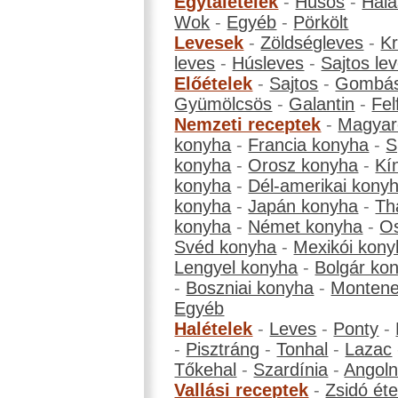
Egytálételek
-
Húsos
-
Hala
Wok
-
Egyéb
-
Pörkölt
Levesek
-
Zöldségleves
-
K
leves
-
Húsleves
-
Sajtos le
Előételek
-
Sajtos
-
Gombá
Gyümölcsös
-
Galantin
-
Fel
Nemzeti receptek
-
Magyar
konyha
-
Francia konyha
-
S
konyha
-
Orosz konyha
-
Kí
konyha
-
Dél-amerikai kony
konyha
-
Japán konyha
-
Th
konyha
-
Német konyha
-
Os
Svéd konyha
-
Mexikói kony
Lengyel konyha
-
Bolgár ko
-
Boszniai konyha
-
Montene
Egyéb
Halételek
-
Leves
-
Ponty
-
-
Pisztráng
-
Tonhal
-
Lazac
Tőkehal
-
Szardínia
-
Angol
Vallási receptek
-
Zsidó éte