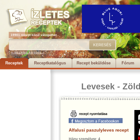
19901 recept közül válogathat...
+ részletes keresés...
Receptek
Receptkatalógus
Recept beküldése
Fórum
Levesek
-
Zöl
Alfalusi paszulyleves recept
Hány személyre: 4