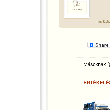
nagyításho
Másoknak íg
ÉRTÉKELÉ