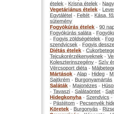
ételek
-
Krisna ételek
-
Nagyb
Vegetáriánus ételek
-
Leve
Egytálétel
-
Feltét
-
Kása, fő
sütemény
Fogyókúrás ételek
-
90 na
Fogyókúrás saláta
-
Fogyókú
-
Fogyis zöldségételek
-
Fog
szendvicsek
-
Fogyis dessze
Diétás ételek
-
Cukorbeteg
Tejcukorérzékenyeknek
-
Ve
Koleszterinszegény
-
Szív é
Vércsoport diéta
-
Májbeteg
Mártások
-
Alap
-
Hideg
-
M
Sajtkrém
-
Burgonyamártás
Saláták
-
Majonézes
-
Húso
-
Tavaszi
-
Salátaöntet
-
Saj
Hidegkonyha
-
Szendvics
-
Pástétom
-
Pecsenyék hid
Köretek
-
Burgonyás
-
Rizs