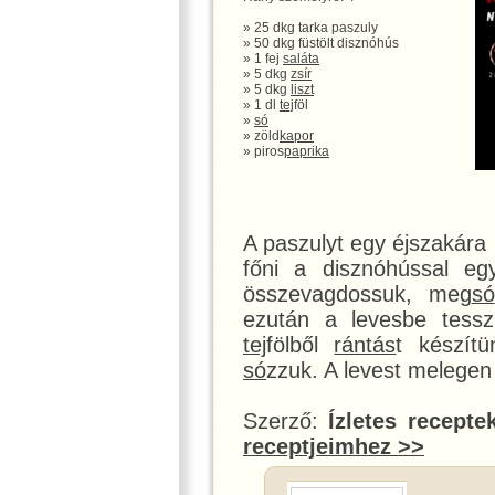
» 25 dkg tarka paszuly
» 50 dkg füstölt disznóhús
» 1 fej
saláta
» 5 dkg
zsír
» 5 dkg
liszt
» 1 dl
tej
föl
»
só
» zöld
kapor
» piros
paprika
A paszulyt egy éjszakára
főni a disznóhússal eg
összevagdossuk, meg
só
ezután a levesbe tess
tej
fölből
rántás
t készít
só
zzuk. A levest melegen 
Szerző:
Ízletes recepte
receptjeimhez >>