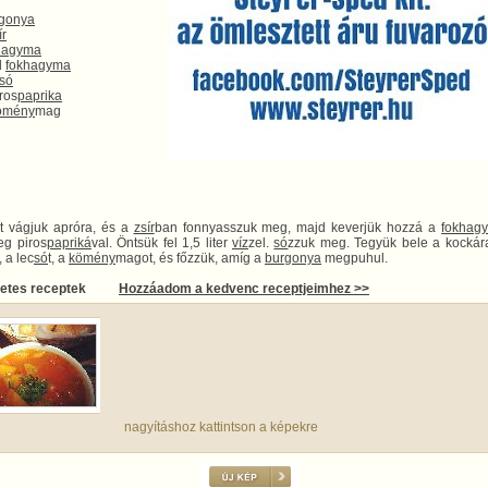
gonya
ír
hagyma
d
fokhagyma
só
ros
paprika
ömény
mag
t vágjuk apróra, és a
zsír
ban fonnyasszuk meg, majd keverjük hozzá a
fokhag
eg piros
papriká
val. Öntsük fel 1,5 liter
víz
zel.
só
zzuk meg. Tegyük bele a kockára
t, a lec
só
t, a
kömény
magot, és főzzük, amíg a
burgonya
megpuhul.
letes receptek
Hozzáadom a kedvenc receptjeimhez >>
nagyításhoz kattintson a képekre