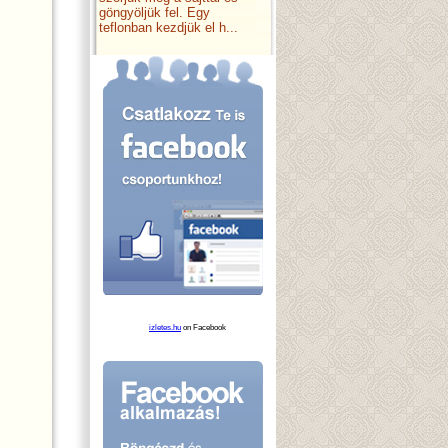
göngyöljük fel. Egy
teflonban kezdjük el h...
izletes.hu
on Facebook