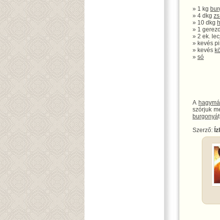
» 1 kg
bur
» 4 dkg
zs
» 10 dkg
» 1 gerez
» 2 ek. lec
» kevés pi
» kevés
k
»
só
A
hagymá
szórjuk m
burgonyá
Szerző:
Íz