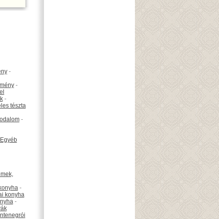
ény
-
emény
-
el
k
-
les tészta
odalom
-
Egyéb
émek,
konyha
-
ai konyha
onyha
-
vák
ntenegrói