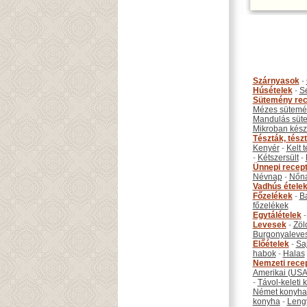
Szárnyasok
-
Húsételek
-
S
Sütemény rec
Mézes sütemé
Mandulás süt
Mikroban készí
Tészták, tész
Kenyér
-
Kelt 
-
Kétszersült
-
Ünnepi recep
Névnap
-
Nőn
Vadhús étele
Főzelékek
-
B
főzelékek
Egytálételek
Levesek
-
Zöl
Burgonyaleve
Előételek
-
Sa
habok
-
Halas
Nemzeti rece
Amerikai (USA
-
Távol-keleti
Német konyha
konyha
-
Leng