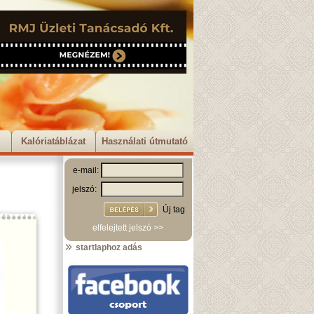
Kalóriatáblázat
Használati útmutató
e-mail:
jelszó:
Új tag
elfelejtett jelszó >>
startlaphoz adás