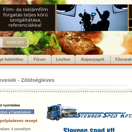
pt beküldése
Fórum
Lexikon
Alapanyagok
Fűszerek
evesek
-
Zöldségleves
yulyásleves recept
élyre: 4 személyre