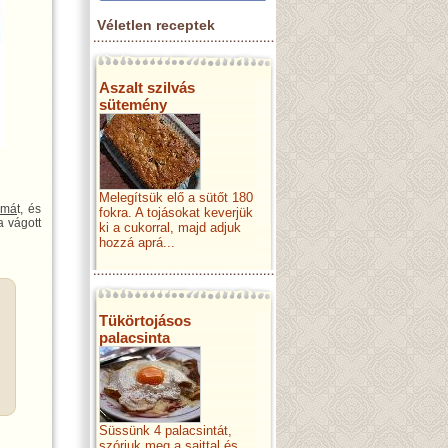
Véletlen receptek
Aszalt szilvás
sütemény
Melegítsük elő a sütőt 180
ymá
t, és
fokra. A tojásokat keverjük
 vágott
ki a cukorral, majd adjuk
hozzá aprá...
Tükörtojásos
palacsinta
Süssünk 4 palacsintát,
szórjuk meg a sajttal és