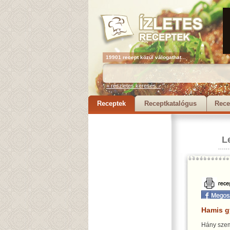
19901 recept közül válogathat...
+ részletes keresés...
Receptek
Receptkatalógus
Rece
L
Hamis g
Hány szem