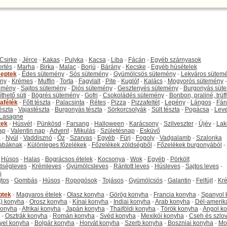
Csirke
-
Jérce
-
Kakas
-
Pulyka
-
Kacsa
-
Liba
-
Fácán
-
Egyéb szárnyasok
ertés
-
Marha
-
Birka
-
Malac
-
Borjú
-
Bárány
-
Kecske
-
Egyéb húsételek
eptek
-
Édes sütemény
-
Sós sütemény
-
Gyümölcsös sütemény
-
Lekváros sütem
ny
-
Krémes
-
Muffin
-
Torta
-
Fagylalt
-
Pite
-
Kuglóf
-
Kalács
-
Mogyorós sütemény
-
emény
-
Sajtos sütemény
-
Diós sütemény
-
Gesztenyés sütemény
-
Burgonyás süt
thető süti
-
Bögrés sütemény
-
Gofri
-
Csokoládés sütemény
-
Bonbon, praliné, trüff
tafélék
-
Főtt tészta
-
Palacsinta
-
Rétes
-
Pizza
-
Pizzafeltét
-
Lepény
-
Lángos
-
Fán
tészta
-
Vajastészta
-
Burgonyás tészta
-
Sörkorcsolyák
-
Sült tészta
-
Pogácsa
-
Leve
Lasagne
tek
-
Húsvét
-
Pünkösd
-
Farsang
-
Halloween
-
Karácsony
-
Szilveszter
-
Újév
-
Lak
ap
-
Valentin nap
-
Advent
-
Mikulás
-
Születésnap
-
Esküvő
k
-
Nyúl
-
Vaddisznó
-
Őz
-
Szarvas
-
Egyéb
-
Fürj
-
Fogoly
-
Vadgalamb
-
Szalonka
abáknak
-
Különleges főzelékek
-
Főzelékek zöldségből
-
Főzelékek burgonyából
-
-
Húsos
-
Halas
-
Bográcsos ételek
-
Kocsonya
-
Wok
-
Egyéb
-
Pörkölt
dségleves
-
Krémleves
-
Gyümölcsleves
-
Rántott leves
-
Húsleves
-
Sajtos leves
-
s
jtos
-
Gombás
-
Húsos
-
Ropogósok
-
Tojásos
-
Gyümölcsös
-
Galantin
-
Felfújt
-
Kr
ptek
-
Magyaros ételek
-
Olasz konyha
-
Görög konyha
-
Francia konyha
-
Spanyol 
) konyha
-
Orosz konyha
-
Kínai konyha
-
Indiai konyha
-
Arab konyha
-
Dél-amerik
 konyha
-
Afrikai konyha
-
Japán konyha
-
Thaiföldi konyha
-
Török konyha
-
Angol k
-
Osztrák konyha
-
Román konyha
-
Svéd konyha
-
Mexikói konyha
-
Cseh és szlo
yel konyha
-
Bolgár konyha
-
Horvát konyha
-
Szerb konyha
-
Boszniai konyha
-
Mo