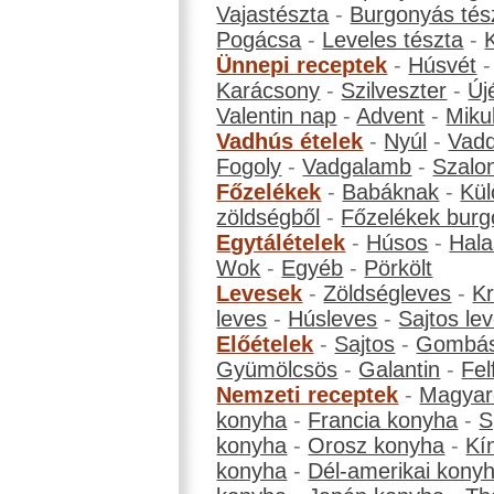
Vajastészta
-
Burgonyás tés
Pogácsa
-
Leveles tészta
-
Ünnepi receptek
-
Húsvét
Karácsony
-
Szilveszter
-
Új
Valentin nap
-
Advent
-
Miku
Vadhús ételek
-
Nyúl
-
Vadd
Fogoly
-
Vadgalamb
-
Szalo
Főzelékek
-
Babáknak
-
Kül
zöldségből
-
Főzelékek burg
Egytálételek
-
Húsos
-
Hala
Wok
-
Egyéb
-
Pörkölt
Levesek
-
Zöldségleves
-
K
leves
-
Húsleves
-
Sajtos le
Előételek
-
Sajtos
-
Gombá
Gyümölcsös
-
Galantin
-
Fel
Nemzeti receptek
-
Magyar
konyha
-
Francia konyha
-
S
konyha
-
Orosz konyha
-
Kí
konyha
-
Dél-amerikai kony