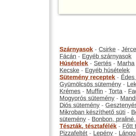
Szárnyasok
-
Csirke
-
Jérc
Fácán
-
Egyéb szárnyasok
Húsételek
-
Sertés
-
Marha
Kecske
-
Egyéb húsételek
Sütemény receptek
-
Édes
Gyümölcsös sütemény
-
Le
Krémes
-
Muffin
-
Torta
-
Fa
Mogyorós sütemény
-
Mand
Diós sütemény
-
Gesztenyé
Mikroban készíthető süti
-
B
sütemény
-
Bonbon, praliné, 
Tészták, tésztafélék
-
Főtt 
Pizzafeltét
-
Lepény
-
Lángo