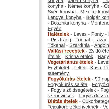
konyha
-
Japán konyha
-
Th
konyha
-
Német konyha
-
Os
Svéd konyha
-
Mexikói kony
Lengyel konyha
-
Bolgár ko
-
Boszniai konyha
-
Montene
Egyéb
Halételek
-
Leves
-
Ponty
-
-
Pisztráng
-
Tonhal
-
Lazac
Tőkehal
-
Szardínia
-
Angol
Vallási receptek
-
Zsidó éte
ételek
-
Krisna ételek
-
Nagyb
Vegetáriánus ételek
-
Leve
Egytálétel
-
Feltét
-
Kása, fő
sütemény
Fogyókúrás ételek
-
90 na
Fogyókúrás saláta
-
Fogyókú
-
Fogyis zöldségételek
-
Fog
szendvicsek
-
Fogyis dessze
Diétás ételek
-
Cukorbeteg
Tejcukorérzékenyeknek
-
Ve