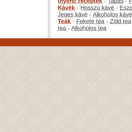
Ínyenc receptek
-
Tapas
-
Kávék
-
Hosszú kávé
-
Eszp
Jeges kávé
-
Alkoholos káv
Teák
-
Fekete tea
-
Zöld tea
tea
-
Alkoholos tea