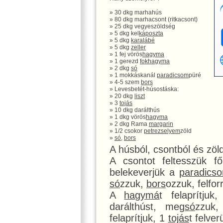
» 30 dkg marhahús
» 80 dkg marhacsont (ritkacsont)
» 25 dkg vegyeszöldség
» 5 dkg kel
káposzta
» 5 dkg
karalábé
» 5 dkg
zeller
» 1 fej vörös
hagyma
» 1 gerezd
fokhagyma
» 2 dkg
só
» 1 mokkáskanál
paradicsom
püré
» 4-5 szem
bors
» Levesbetét-húsostáska:
» 20 dkg
liszt
» 3
tojás
» 10 dkg darálthús
» 1 dkg vörös
hagyma
» 2 dkg Rama
margarin
» 1/2 csokor
petrezselyem
zöld
»
só
,
bors
A húsból, csontból és zöl
A csontot feltesszük fő
belekeverjük a
paradics
só
zzuk,
bors
ozzuk, felfor
A
hagymá
t felaprítju
darálthúst, meg
só
zzuk
felaprítjuk, 1
tojás
t felve