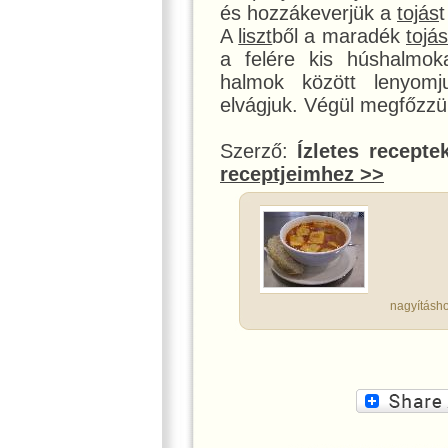
és hozzákeverjük a
tojás
t
A
liszt
ből a maradék
tojás
a felére kis húshalmok
halmok között lenyomj
elvágjuk. Végül megfőzzük
Szerző:
Ízletes recepte
receptjeimhez >>
nagyításho