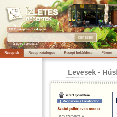
19901 recept közül válogathat...
+ részletes keresés...
Receptek
Receptkatalógus
Recept beküldése
Fórum
Levesek
-
Hús
Szabógallérleves recept
Hány személyre: 4