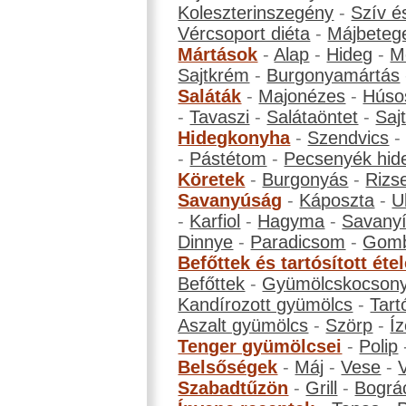
Koleszterinszegény
-
Szív é
Vércsoport diéta
-
Májbeteg
Mártások
-
Alap
-
Hideg
-
M
Sajtkrém
-
Burgonyamártás
Saláták
-
Majonézes
-
Húso
-
Tavaszi
-
Salátaöntet
-
Saj
Hidegkonyha
-
Szendvics
-
Pástétom
-
Pecsenyék hid
Köretek
-
Burgonyás
-
Rizs
Savanyúság
-
Káposzta
-
U
-
Karfiol
-
Hagyma
-
Savanyí
Dinnye
-
Paradicsom
-
Gom
Befőttek és tartósított éte
Befőttek
-
Gyümölcskocson
Kandírozott gyümölcs
-
Tart
Aszalt gyümölcs
-
Szörp
-
Íz
Tenger gyümölcsei
-
Polip
Belsőségek
-
Máj
-
Vese
-
Szabadtűzön
-
Grill
-
Bográ