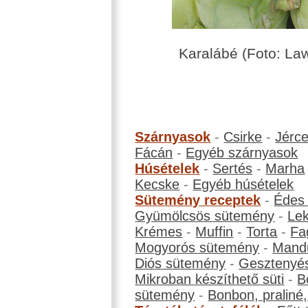
Karalábé (Foto: Law
Szárnyasok
-
Csirke
-
Jérc
Fácán
-
Egyéb szárnyasok
Húsételek
-
Sertés
-
Marha
Kecske
-
Egyéb húsételek
Sütemény receptek
-
Édes
Gyümölcsös sütemény
-
Le
Krémes
-
Muffin
-
Torta
-
Fa
Mogyorós sütemény
-
Mand
Diós sütemény
-
Gesztenyé
Mikroban készíthető süti
-
B
sütemény
-
Bonbon, praliné, 