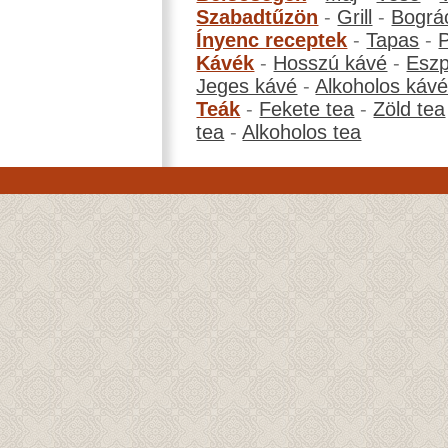
Szabadtűzön
-
Grill
-
Bográ
Ínyenc receptek
-
Tapas
-
Kávék
-
Hosszú kávé
-
Eszp
Jeges kávé
-
Alkoholos káv
Teák
-
Fekete tea
-
Zöld tea
tea
-
Alkoholos tea