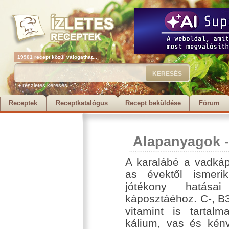
19901 recept közül válogathat...
+ részletes keresés...
Receptek
Receptkatalógus
Recept beküldése
Fórum
Alapanyagok
A karalábé a vadkáp
as évektől ismeri
jótékony hatása
káposztáéhoz. C-, B3
vitamint is tartalm
kálium, vas és kénv