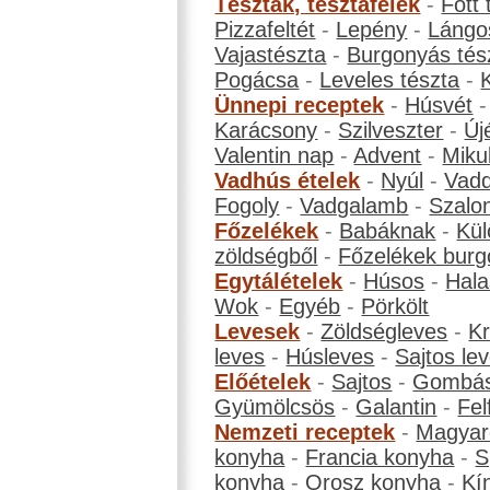
Tészták, tésztafélék
-
Főtt 
Pizzafeltét
-
Lepény
-
Lángo
Vajastészta
-
Burgonyás tés
Pogácsa
-
Leveles tészta
-
Ünnepi receptek
-
Húsvét
Karácsony
-
Szilveszter
-
Új
Valentin nap
-
Advent
-
Miku
Vadhús ételek
-
Nyúl
-
Vadd
Fogoly
-
Vadgalamb
-
Szalo
Főzelékek
-
Babáknak
-
Kül
zöldségből
-
Főzelékek burg
Egytálételek
-
Húsos
-
Hala
Wok
-
Egyéb
-
Pörkölt
Levesek
-
Zöldségleves
-
K
leves
-
Húsleves
-
Sajtos le
Előételek
-
Sajtos
-
Gombá
Gyümölcsös
-
Galantin
-
Fel
Nemzeti receptek
-
Magyar
konyha
-
Francia konyha
-
S
konyha
-
Orosz konyha
-
Kí