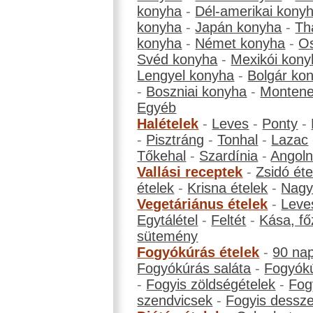
konyha
-
Dél-amerikai kony
konyha
-
Japán konyha
-
Th
konyha
-
Német konyha
-
Os
Svéd konyha
-
Mexikói kony
Lengyel konyha
-
Bolgár ko
-
Boszniai konyha
-
Montene
Egyéb
Halételek
-
Leves
-
Ponty
-
-
Pisztráng
-
Tonhal
-
Lazac
Tőkehal
-
Szardínia
-
Angol
Vallási receptek
-
Zsidó éte
ételek
-
Krisna ételek
-
Nagyb
Vegetáriánus ételek
-
Leve
Egytálétel
-
Feltét
-
Kása, fő
sütemény
Fogyókúrás ételek
-
90 na
Fogyókúrás saláta
-
Fogyókú
-
Fogyis zöldségételek
-
Fog
szendvicsek
-
Fogyis dessze