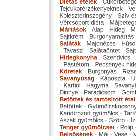
Diétás ételek
-
Cukorbeteg
Tejcukorérzékenyeknek
-
Ve
Koleszterinszegény
-
Szív é
Vércsoport diéta
-
Májbeteg
Mártások
-
Alap
-
Hideg
-
M
Sajtkrém
-
Burgonyamártás
Saláták
-
Majonézes
-
Húso
-
Tavaszi
-
Salátaöntet
-
Saj
Hidegkonyha
-
Szendvics
-
Pástétom
-
Pecsenyék hid
Köretek
-
Burgonyás
-
Rizs
Savanyúság
-
Káposzta
-
U
-
Karfiol
-
Hagyma
-
Savanyí
Dinnye
-
Paradicsom
-
Gom
Befőttek és tartósított éte
Befőttek
-
Gyümölcskocson
Kandírozott gyümölcs
-
Tart
Aszalt gyümölcs
-
Szörp
-
Íz
Tenger gyümölcsei
-
Polip
Belsőségek
-
Máj
-
Vese
-