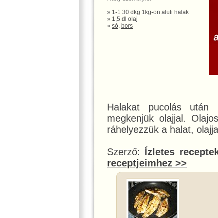
» 1-1 30 dkg 1kg-on aluli halak
» 1,5 dl olaj
»
só
,
bors
Halakat pucolás után 
megkenjük olajjal. Olajos
ráhelyezzük a halat, olaj
Szerző:
Ízletes recepte
receptjeimhez >>