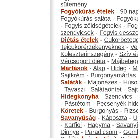
sütemény
Fogyókúrás ételek
-
90 na
Fogyókúrás saláta
-
Fogyókú
-
Fogyis zöldségételek
-
Fog
szendvicsek
-
Fogyis dessze
Diétás ételek
-
Cukorbeteg
Tejcukorérzékenyeknek
-
Ve
Koleszterinszegény
-
Szív é
Vércsoport diéta
-
Májbeteg
Mártások
-
Alap
-
Hideg
-
M
Sajtkrém
-
Burgonyamártás
Saláták
-
Majonézes
-
Húso
-
Tavaszi
-
Salátaöntet
-
Saj
Hidegkonyha
-
Szendvics
-
Pástétom
-
Pecsenyék hid
Köretek
-
Burgonyás
-
Rizs
Savanyúság
-
Káposzta
-
U
-
Karfiol
-
Hagyma
-
Savanyí
Dinnye
-
Paradicsom
-
Gom