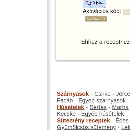
Aktivációs kód:
Ehhez a recepthez
Szárnyasok
-
Csirke
-
Jérc
Fácán
-
Egyéb szárnyasok
Húsételek
-
Sertés
-
Marha
Kecske
-
Egyéb húsételek
Sütemény receptek
-
Édes
Gyümölcsös sütemény
-
Le