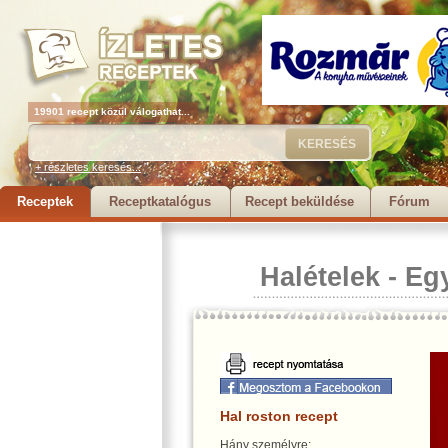
19901 recept közül válogathat...
+ részletes keresés...
Receptek
Receptkatalógus
Recept beküldése
Fórum
Halételek
-
Egy
Hal roston recept
Hány személyre: