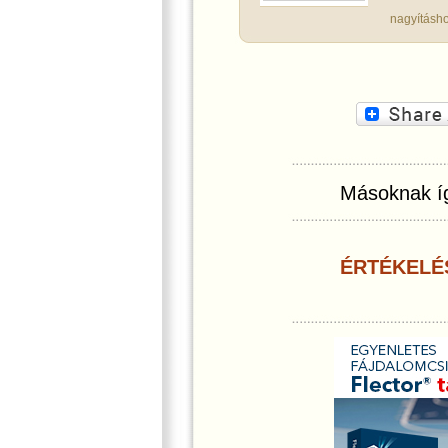
nagyításho
Másoknak íg
ÉRTÉKELÉ