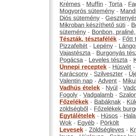
Krémes
-
Muffin
-
Torta
-
Fa
Mogyorós sütemény
-
Mand
Diós sütemény
-
Gesztenyé
Mikroban készíthető süti
-
B
sütemény
-
Bonbon, praliné, 
Tészták, tésztafélék
-
Főtt 
Pizzafeltét
-
Lepény
-
Lángo
Vajastészta
-
Burgonyás tés
Pogácsa
-
Leveles tészta
-
Ünnepi receptek
-
Húsvét
Karácsony
-
Szilveszter
-
Új
Valentin nap
-
Advent
-
Miku
Vadhús ételek
-
Nyúl
-
Vadd
Fogoly
-
Vadgalamb
-
Szalo
Főzelékek
-
Babáknak
-
Kül
zöldségből
-
Főzelékek burg
Egytálételek
-
Húsos
-
Hala
Wok
-
Egyéb
-
Pörkölt
Levesek
-
Zöldségleves
-
K