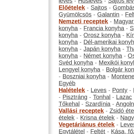
leves
-
Húsleves
-
Sajtos le
Előételek
-
Sajtos
-
Gombá
Gyümölcsös
-
Galantin
-
Fel
Nemzeti receptek
-
Magyar
konyha
-
Francia konyha
-
S
konyha
-
Orosz konyha
-
Kí
konyha
-
Dél-amerikai kony
konyha
-
Japán konyha
-
Th
konyha
-
Német konyha
-
Os
Svéd konyha
-
Mexikói kony
Lengyel konyha
-
Bolgár ko
-
Boszniai konyha
-
Montene
Egyéb
Halételek
-
Leves
-
Ponty
-
-
Pisztráng
-
Tonhal
-
Lazac
Tőkehal
-
Szardínia
-
Angol
Vallási receptek
-
Zsidó éte
ételek
-
Krisna ételek
-
Nagyb
Vegetáriánus ételek
-
Leve
Egytálétel
-
Feltét
-
Kása, fő