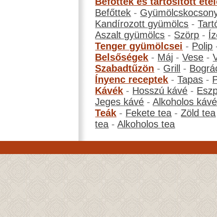
Befőttek és tartósított éte
Befőttek
-
Gyümölcskocson
Kandírozott gyümölcs
-
Tart
Aszalt gyümölcs
-
Szörp
-
Íz
Tenger gyümölcsei
-
Polip
Belsőségek
-
Máj
-
Vese
-
Szabadtűzön
-
Grill
-
Bográ
Ínyenc receptek
-
Tapas
-
Kávék
-
Hosszú kávé
-
Eszp
Jeges kávé
-
Alkoholos káv
Teák
-
Fekete tea
-
Zöld tea
tea
-
Alkoholos tea