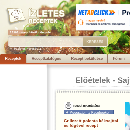
19901 recept közül válogathat...
+ részletes keresés...
Receptek
Receptkatalógus
Recept beküldése
Fórum
Előételek
-
Saj
Grillezett polenta kéksajttal
és fügével recept