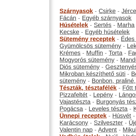
Szárnyasok
-
Csirke
-
Jérc
Fácán
-
Egyéb szárnyasok
Húsételek
-
Sertés
-
Marha
Kecske
-
Egyéb húsételek
Sütemény receptek
-
Édes
Gyümölcsös sütemény
-
Le
Krémes
-
Muffin
-
Torta
-
Fa
Mogyorós sütemény
-
Mand
Diós sütemény
-
Gesztenyé
Mikroban készíthető süti
-
B
sütemény
-
Bonbon, praliné, 
Tészták, tésztafélék
-
Főtt 
Pizzafeltét
-
Lepény
-
Lángo
Vajastészta
-
Burgonyás tés
Pogácsa
-
Leveles tészta
-
Ünnepi receptek
-
Húsvét
Karácsony
-
Szilveszter
-
Új
Valentin nap
-
Advent
-
Miku