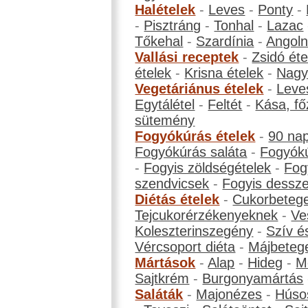
Halételek
-
Leves
-
Ponty
-
-
Pisztráng
-
Tonhal
-
Lazac
Tőkehal
-
Szardínia
-
Angol
Vallási receptek
-
Zsidó éte
ételek
-
Krisna ételek
-
Nagyb
Vegetáriánus ételek
-
Leve
Egytálétel
-
Feltét
-
Kása, fő
sütemény
Fogyókúrás ételek
-
90 na
Fogyókúrás saláta
-
Fogyókú
-
Fogyis zöldségételek
-
Fog
szendvicsek
-
Fogyis dessze
Diétás ételek
-
Cukorbeteg
Tejcukorérzékenyeknek
-
Ve
Koleszterinszegény
-
Szív é
Vércsoport diéta
-
Májbeteg
Mártások
-
Alap
-
Hideg
-
M
Sajtkrém
-
Burgonyamártás
Saláták
-
Majonézes
-
Húso