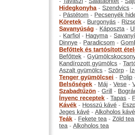
-
Tavaszi
-
Salátaöntet
-
Saj
Hidegkonyha
-
Szendvics
-
Pástétom
-
Pecsenyék hid
Köretek
-
Burgonyás
-
Rizs
Savanyúság
-
Káposzta
-
U
-
Karfiol
-
Hagyma
-
Savanyí
Dinnye
-
Paradicsom
-
Gom
Befőttek és tartósított éte
Befőttek
-
Gyümölcskocson
Kandírozott gyümölcs
-
Tart
Aszalt gyümölcs
-
Szörp
-
Íz
Tenger gyümölcsei
-
Polip
Belsőségek
-
Máj
-
Vese
-
Szabadtűzön
-
Grill
-
Bográ
Ínyenc receptek
-
Tapas
-
Kávék
-
Hosszú kávé
-
Eszp
Jeges kávé
-
Alkoholos káv
Teák
-
Fekete tea
-
Zöld tea
tea
-
Alkoholos tea