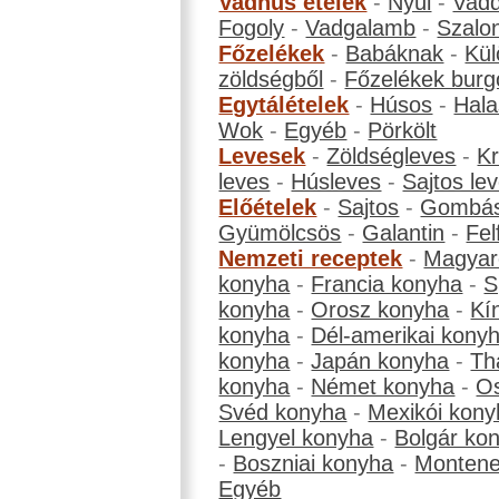
Vadhús ételek
-
Nyúl
-
Vadd
Fogoly
-
Vadgalamb
-
Szalo
Főzelékek
-
Babáknak
-
Kül
zöldségből
-
Főzelékek burg
Egytálételek
-
Húsos
-
Hala
Wok
-
Egyéb
-
Pörkölt
Levesek
-
Zöldségleves
-
K
leves
-
Húsleves
-
Sajtos le
Előételek
-
Sajtos
-
Gombá
Gyümölcsös
-
Galantin
-
Fel
Nemzeti receptek
-
Magyar
konyha
-
Francia konyha
-
S
konyha
-
Orosz konyha
-
Kí
konyha
-
Dél-amerikai kony
konyha
-
Japán konyha
-
Th
konyha
-
Német konyha
-
Os
Svéd konyha
-
Mexikói kony
Lengyel konyha
-
Bolgár ko
-
Boszniai konyha
-
Montene
Egyéb