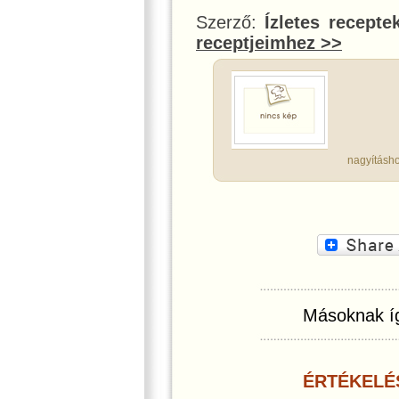
Szerző:
Ízletes recepte
receptjeimhez >>
nagyításho
Másoknak íg
ÉRTÉKELÉ