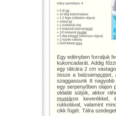
Hány személyre: 4
» 4 dl
víz
» 10 dkg kukoricadara
» 1-2 füge (cikkekre végva)
» csipet
só
» 1 evőkanál olaj
» 2 kiskanál balzsam
ecet
» 1/2 kiskanál
mustár
» 5 dkg kék
sajt
(vékonyra vágva)
» 2 marék rukkola
» őrölt fekete
bors
Egy edényben forraljuk fe
kukoricadarát. Addig főz
egy tálcára 2 cm vastagon
össze a balzsam
ecet
et,
szaggassunk 8 nagyobb 
egy serpenyőben olajon p
oldalát sütjük, akkor r
mustár
os keverékkel,
rukkolával, valamint mi
cikk fügét. Tálra szedege