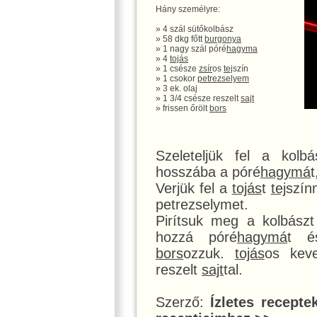
Hány személyre:
» 4 szál sütőkolbász
» 58 dkg főtt
burgonya
» 1 nagy szál póré
hagyma
» 4
tojás
» 1 csésze
zsír
os
tej
szín
» 1 csokor
petrezselyem
» 3 ek. olaj
» 1 3/4 csésze reszelt
sajt
» frissen őrölt
bors
Szeleteljük fel a kol
hosszába a póré
hagymá
t
Verjük fel a
tojás
t
tej
szín
petrezselymet.
Pirítsuk meg a kolbás
hozzá póré
hagymá
t é
bors
ozzuk.
tojás
os kev
reszelt
sajt
tal.
Szerző:
Ízletes recepte