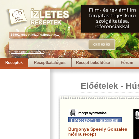
19901 recept közül válogathat...
+ részletes keresés...
Receptek
Receptkatalógus
Recept beküldése
Fórum
Előételek
-
Hú
Burgonya Speedy Gonzales
módra recept