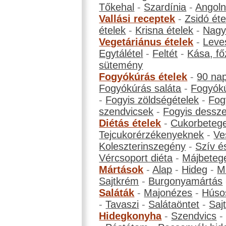
Tőkehal
-
Szardínia
-
Angol
Vallási receptek
-
Zsidó éte
ételek
-
Krisna ételek
-
Nagyb
Vegetáriánus ételek
-
Leve
Egytálétel
-
Feltét
-
Kása, fő
sütemény
Fogyókúrás ételek
-
90 na
Fogyókúrás saláta
-
Fogyókú
-
Fogyis zöldségételek
-
Fog
szendvicsek
-
Fogyis dessze
Diétás ételek
-
Cukorbeteg
Tejcukorérzékenyeknek
-
Ve
Koleszterinszegény
-
Szív é
Vércsoport diéta
-
Májbeteg
Mártások
-
Alap
-
Hideg
-
M
Sajtkrém
-
Burgonyamártás
Saláták
-
Majonézes
-
Húso
-
Tavaszi
-
Salátaöntet
-
Saj
Hidegkonyha
-
Szendvics