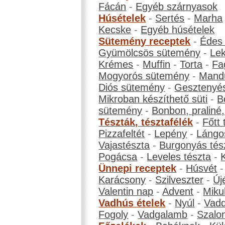
Fácán
-
Egyéb szárnyasok
Húsételek
-
Sertés
-
Marha
Kecske
-
Egyéb húsételek
Sütemény receptek
-
Édes
Gyümölcsös sütemény
-
Le
Krémes
-
Muffin
-
Torta
-
Fa
Mogyorós sütemény
-
Mand
Diós sütemény
-
Gesztenyé
Mikroban készíthető süti
-
B
sütemény
-
Bonbon, praliné, 
Tészták, tésztafélék
-
Főtt 
Pizzafeltét
-
Lepény
-
Lángo
Vajastészta
-
Burgonyás tés
Pogácsa
-
Leveles tészta
-
Ünnepi receptek
-
Húsvét
Karácsony
-
Szilveszter
-
Új
Valentin nap
-
Advent
-
Miku
Vadhús ételek
-
Nyúl
-
Vadd
Fogoly
-
Vadgalamb
-
Szalo