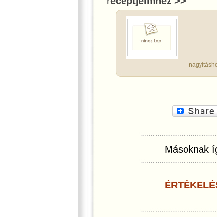
receptjeimhez >>
nagyításho
Másoknak íg
ÉRTÉKELÉ