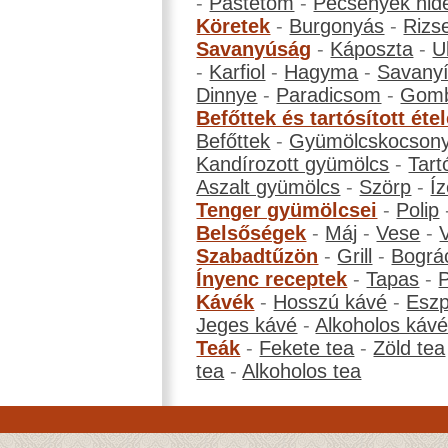
-
Pástétom
-
Pecsenyék hid
Köretek
-
Burgonyás
-
Rizs
Savanyúság
-
Káposzta
-
U
-
Karfiol
-
Hagyma
-
Savanyí
Dinnye
-
Paradicsom
-
Gom
Befőttek és tartósított éte
Befőttek
-
Gyümölcskocson
Kandírozott gyümölcs
-
Tart
Aszalt gyümölcs
-
Szörp
-
Íz
Tenger gyümölcsei
-
Polip
Belsőségek
-
Máj
-
Vese
-
Szabadtűzön
-
Grill
-
Bográ
Ínyenc receptek
-
Tapas
-
Kávék
-
Hosszú kávé
-
Eszp
Jeges kávé
-
Alkoholos káv
Teák
-
Fekete tea
-
Zöld tea
tea
-
Alkoholos tea