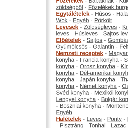
Főzelékek
-
Babáknak
-
Kül
zöldségből
-
Főzelékek burg
Egytálételek
-
Húsos
-
Hala
Wok
-
Egyéb
-
Pörkölt
Levesek
-
Zöldségleves
-
K
leves
-
Húsleves
-
Sajtos le
Előételek
-
Sajtos
-
Gombá
Gyümölcsös
-
Galantin
-
Fel
Nemzeti receptek
-
Magyar
konyha
-
Francia konyha
-
S
konyha
-
Orosz konyha
-
Kí
konyha
-
Dél-amerikai kony
konyha
-
Japán konyha
-
Th
konyha
-
Német konyha
-
Os
Svéd konyha
-
Mexikói kony
Lengyel konyha
-
Bolgár ko
-
Boszniai konyha
-
Montene
Egyéb
Halételek
-
Leves
-
Ponty
-
-
Pisztráng
-
Tonhal
-
Lazac