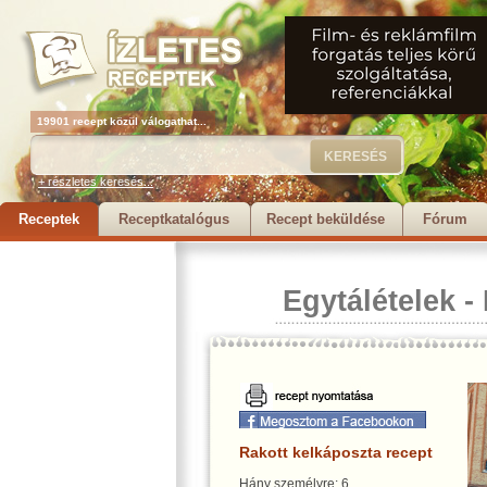
19901 recept közül válogathat...
+ részletes keresés...
Receptek
Receptkatalógus
Recept beküldése
Fórum
Egytálételek
-
Rakott kelkáposzta recept
Hány személyre: 6