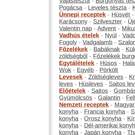
Vajastészta
-
Burgonyás tés
Pogácsa
-
Leveles tészta
-
Ünnepi receptek
-
Húsvét
Karácsony
-
Szilveszter
-
Új
Valentin nap
-
Advent
-
Miku
Vadhús ételek
-
Nyúl
-
Vadd
Fogoly
-
Vadgalamb
-
Szalo
Főzelékek
-
Babáknak
-
Kül
zöldségből
-
Főzelékek burg
Egytálételek
-
Húsos
-
Hala
Wok
-
Egyéb
-
Pörkölt
Levesek
-
Zöldségleves
-
K
leves
-
Húsleves
-
Sajtos le
Előételek
-
Sajtos
-
Gombá
Gyümölcsös
-
Galantin
-
Fel
Nemzeti receptek
-
Magyar
konyha
-
Francia konyha
-
S
konyha
-
Orosz konyha
-
Kí
konyha
-
Dél-amerikai kony
konyha
-
Japán konyha
-
Th