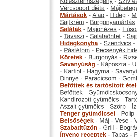
Koleszterinszegény
-
Szív é
Vércsoport diéta
-
Májbeteg
Mártások
-
Alap
-
Hideg
-
M
Sajtkrém
-
Burgonyamártás
Saláták
-
Majonézes
-
Húso
-
Tavaszi
-
Salátaöntet
-
Saj
Hidegkonyha
-
Szendvics
-
Pástétom
-
Pecsenyék hid
Köretek
-
Burgonyás
-
Rizs
Savanyúság
-
Káposzta
-
U
-
Karfiol
-
Hagyma
-
Savanyí
Dinnye
-
Paradicsom
-
Gom
Befőttek és tartósított éte
Befőttek
-
Gyümölcskocson
Kandírozott gyümölcs
-
Tart
Aszalt gyümölcs
-
Szörp
-
Íz
Tenger gyümölcsei
-
Polip
Belsőségek
-
Máj
-
Vese
-
Szabadtűzön
-
Grill
-
Bográ
Ínyenc receptek
-
Tapas
-