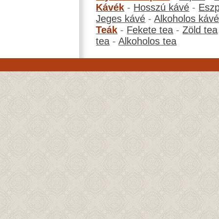
Kávék
-
Hosszú kávé
-
Eszp
Jeges kávé
-
Alkoholos káv
Teák
-
Fekete tea
-
Zöld tea
tea
-
Alkoholos tea