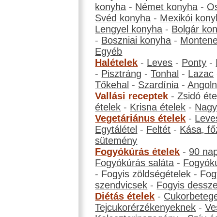
konyha
-
Német konyha
-
Os
Svéd konyha
-
Mexikói kony
Lengyel konyha
-
Bolgár ko
-
Boszniai konyha
-
Montene
Egyéb
Halételek
-
Leves
-
Ponty
-
-
Pisztráng
-
Tonhal
-
Lazac
Tőkehal
-
Szardínia
-
Angol
Vallási receptek
-
Zsidó éte
ételek
-
Krisna ételek
-
Nagyb
Vegetáriánus ételek
-
Leve
Egytálétel
-
Feltét
-
Kása, fő
sütemény
Fogyókúrás ételek
-
90 na
Fogyókúrás saláta
-
Fogyókú
-
Fogyis zöldségételek
-
Fog
szendvicsek
-
Fogyis dessze
Diétás ételek
-
Cukorbeteg
Tejcukorérzékenyeknek
-
Ve