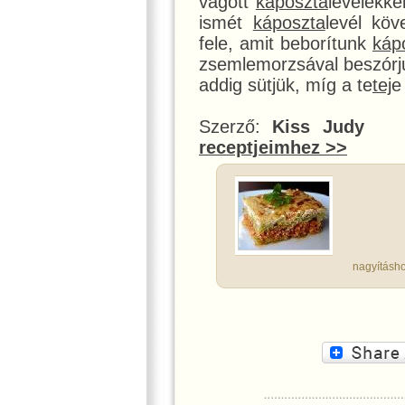
vágott
káposzta
levelekke
ismét
káposzta
levél kö
fele, amit beborítunk
káp
zsemlemorzsával beszórju
addig sütjük, míg a te
tej
e
Szerző:
Kiss Judy
receptjeimhez >>
nagyításho