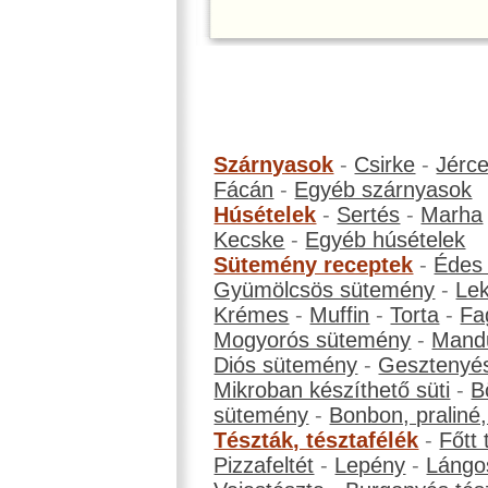
Szárnyasok
-
Csirke
-
Jérc
Fácán
-
Egyéb szárnyasok
Húsételek
-
Sertés
-
Marha
Kecske
-
Egyéb húsételek
Sütemény receptek
-
Édes
Gyümölcsös sütemény
-
Le
Krémes
-
Muffin
-
Torta
-
Fa
Mogyorós sütemény
-
Mand
Diós sütemény
-
Gesztenyé
Mikroban készíthető süti
-
B
sütemény
-
Bonbon, praliné, 
Tészták, tésztafélék
-
Főtt 
Pizzafeltét
-
Lepény
-
Lángo