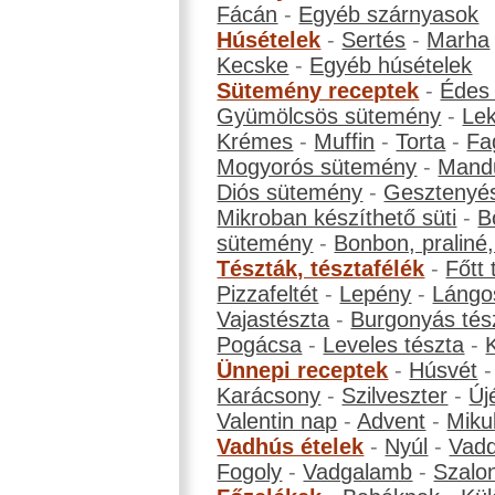
Fácán
-
Egyéb szárnyasok
Húsételek
-
Sertés
-
Marha
Kecske
-
Egyéb húsételek
Sütemény receptek
-
Édes
Gyümölcsös sütemény
-
Le
Krémes
-
Muffin
-
Torta
-
Fa
Mogyorós sütemény
-
Mand
Diós sütemény
-
Gesztenyé
Mikroban készíthető süti
-
B
sütemény
-
Bonbon, praliné, 
Tészták, tésztafélék
-
Főtt 
Pizzafeltét
-
Lepény
-
Lángo
Vajastészta
-
Burgonyás tés
Pogácsa
-
Leveles tészta
-
Ünnepi receptek
-
Húsvét
Karácsony
-
Szilveszter
-
Új
Valentin nap
-
Advent
-
Miku
Vadhús ételek
-
Nyúl
-
Vadd
Fogoly
-
Vadgalamb
-
Szalo