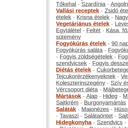
Tőkehal
-
Szardínia
-
Angol
Vallási receptek
-
Zsidó éte
ételek
-
Krisna ételek
-
Nagyb
Vegetáriánus ételek
-
Leve
Egytálétel
-
Feltét
-
Kása, fő
sütemény
Fogyókúrás ételek
-
90 na
Fogyókúrás saláta
-
Fogyókú
-
Fogyis zöldségételek
-
Fog
szendvicsek
-
Fogyis dessze
Diétás ételek
-
Cukorbeteg
Tejcukorérzékenyeknek
-
Ve
Koleszterinszegény
-
Szív é
Vércsoport diéta
-
Májbeteg
Mártások
-
Alap
-
Hideg
-
M
Sajtkrém
-
Burgonyamártás
Saláták
-
Majonézes
-
Húso
-
Tavaszi
-
Salátaöntet
-
Saj
Hidegkonyha
-
Szendvics