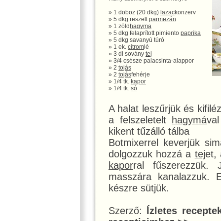
» 1 doboz (20 dkg)
lazac
konzerv
» 5 dkg reszelt
parmezán
» 1 zöld
hagyma
» 5 dkg felaprított pimiento
paprika
» 5 dkg savanyú túró
» 1 ek.
citrom
lé
» 3 dl sovány
tej
» 3/4 csésze palacsinta-alappor
» 2
tojás
» 2
tojás
fehérje
» 1/4 tk.
kapor
» 1/4 tk.
só
A halat leszűrjük és kifi
a felszeletelt
hagymá
va
kikent tűzálló tálba
Botmixerrel keverjük si
dolgozzuk hozzá a
tej
et,
kapor
ral fűszerezzük. 
masszára kanalazzuk. El
készre sütjük.
Szerző:
Ízletes recepte