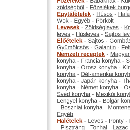
Főzelékek
-
Babáknak
-
Kül
zöldségből
-
Főzelékek burg
Egytálételek
-
Húsos
-
Hala
Wok
-
Egyéb
-
Pörkölt
Levesek
-
Zöldségleves
-
K
leves
-
Húsleves
-
Sajtos le
Előételek
-
Sajtos
-
Gombá
Gyümölcsös
-
Galantin
-
Fel
Nemzeti receptek
-
Magyar
konyha
-
Francia konyha
-
S
konyha
-
Orosz konyha
-
Kí
konyha
-
Dél-amerikai kony
konyha
-
Japán konyha
-
Th
konyha
-
Német konyha
-
Os
Svéd konyha
-
Mexikói kony
Lengyel konyha
-
Bolgár ko
-
Boszniai konyha
-
Montene
Egyéb
Halételek
-
Leves
-
Ponty
-
-
Pisztráng
-
Tonhal
-
Lazac