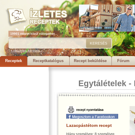
19901 recept közül válogathat...
+ részletes keresés...
Receptek
Receptkatalógus
Recept beküldése
Fórum
Egytálételek
-
Lazacpástétom recept
Hány személyre: 8 személyre