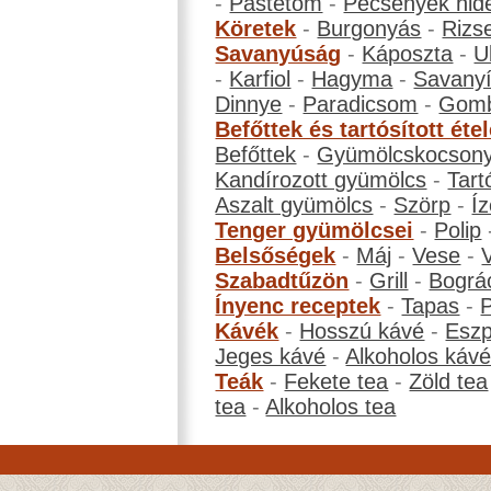
-
Pástétom
-
Pecsenyék hid
Köretek
-
Burgonyás
-
Rizs
Savanyúság
-
Káposzta
-
U
-
Karfiol
-
Hagyma
-
Savanyí
Dinnye
-
Paradicsom
-
Gom
Befőttek és tartósított éte
Befőttek
-
Gyümölcskocson
Kandírozott gyümölcs
-
Tart
Aszalt gyümölcs
-
Szörp
-
Íz
Tenger gyümölcsei
-
Polip
Belsőségek
-
Máj
-
Vese
-
Szabadtűzön
-
Grill
-
Bográ
Ínyenc receptek
-
Tapas
-
Kávék
-
Hosszú kávé
-
Eszp
Jeges kávé
-
Alkoholos káv
Teák
-
Fekete tea
-
Zöld tea
tea
-
Alkoholos tea