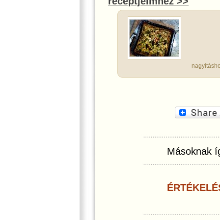
receptjeimhez >>
nagyításho
Másoknak íg
ÉRTÉKELÉ