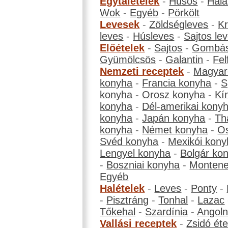
Egytálételek
-
Húsos
-
Hala
Wok
-
Egyéb
-
Pörkölt
Levesek
-
Zöldségleves
-
K
leves
-
Húsleves
-
Sajtos le
Előételek
-
Sajtos
-
Gombá
Gyümölcsös
-
Galantin
-
Fel
Nemzeti receptek
-
Magyar
konyha
-
Francia konyha
-
S
konyha
-
Orosz konyha
-
Kí
konyha
-
Dél-amerikai kony
konyha
-
Japán konyha
-
Th
konyha
-
Német konyha
-
Os
Svéd konyha
-
Mexikói kony
Lengyel konyha
-
Bolgár ko
-
Boszniai konyha
-
Montene
Egyéb
Halételek
-
Leves
-
Ponty
-
-
Pisztráng
-
Tonhal
-
Lazac
Tőkehal
-
Szardínia
-
Angol
Vallási receptek
-
Zsidó éte