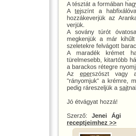
A tésztát a formában hagy
A
tej
színt a habfixálóva
hozzákeverjük az Arank
verjük.
A sovány túrót óvatosa
megkenjük a már kihűlt 
szeletekre felvágott barac
A maradék krémet h
türelmesebb, kitartóbb h
a barackos rétegre nyomj
Az
eper
szószt vagy a
"rányomjuk" a krémre, 
pedig ráreszeljük a
sajt
na
Jó étvágyat hozzá!
Szerző:
Jenei Ági
receptjeimhez >>