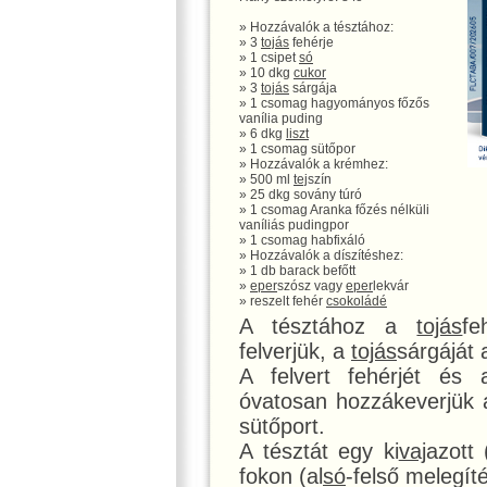
» Hozzávalók a tésztához:
» 3
tojás
fehérje
» 1 csipet
só
» 10 dkg
cukor
» 3
tojás
sárgája
» 1 csomag hagyományos főzős
vanília puding
» 6 dkg
liszt
» 1 csomag sütőpor
» Hozzávalók a krémhez:
» 500 ml
tej
szín
» 25 dkg sovány túró
» 1 csomag Aranka főzés nélküli
vaníliás pudingpor
» 1 csomag habfixáló
» Hozzávalók a díszítéshez:
» 1 db barack befőtt
»
eper
szósz vagy
eper
lekvár
» reszelt fehér
csokoládé
A tésztához a
tojás
f
felverjük, a
tojás
sárgáját
A felvert fehérjét és 
óvatosan hozzákeverjük
sütőport.
A tésztát egy ki
vaj
azott
fokon (al
só
-felső melegít