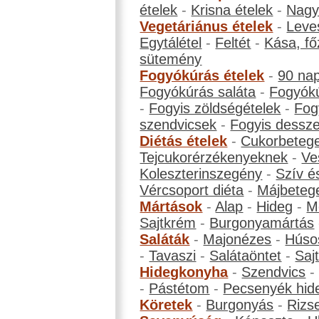
ételek
-
Krisna ételek
-
Nagyb
Vegetáriánus ételek
-
Leve
Egytálétel
-
Feltét
-
Kása, fő
sütemény
Fogyókúrás ételek
-
90 na
Fogyókúrás saláta
-
Fogyókú
-
Fogyis zöldségételek
-
Fog
szendvicsek
-
Fogyis dessze
Diétás ételek
-
Cukorbeteg
Tejcukorérzékenyeknek
-
Ve
Koleszterinszegény
-
Szív é
Vércsoport diéta
-
Májbeteg
Mártások
-
Alap
-
Hideg
-
M
Sajtkrém
-
Burgonyamártás
Saláták
-
Majonézes
-
Húso
-
Tavaszi
-
Salátaöntet
-
Saj
Hidegkonyha
-
Szendvics
-
Pástétom
-
Pecsenyék hid
Köretek
-
Burgonyás
-
Rizs