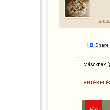
nagyításho
Másoknak íg
ÉRTÉKELÉ