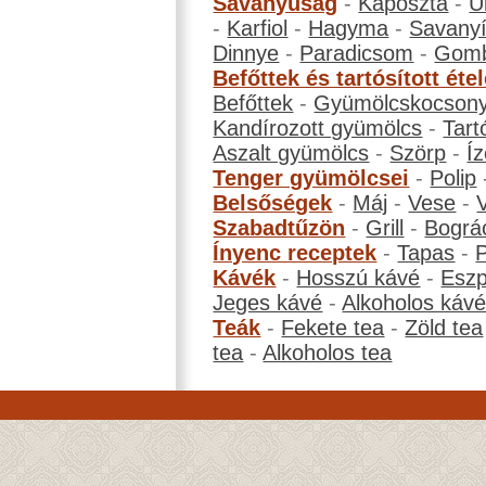
Savanyúság
-
Káposzta
-
U
-
Karfiol
-
Hagyma
-
Savanyí
Dinnye
-
Paradicsom
-
Gom
Befőttek és tartósított éte
Befőttek
-
Gyümölcskocson
Kandírozott gyümölcs
-
Tart
Aszalt gyümölcs
-
Szörp
-
Íz
Tenger gyümölcsei
-
Polip
Belsőségek
-
Máj
-
Vese
-
Szabadtűzön
-
Grill
-
Bográ
Ínyenc receptek
-
Tapas
-
Kávék
-
Hosszú kávé
-
Eszp
Jeges kávé
-
Alkoholos káv
Teák
-
Fekete tea
-
Zöld tea
tea
-
Alkoholos tea