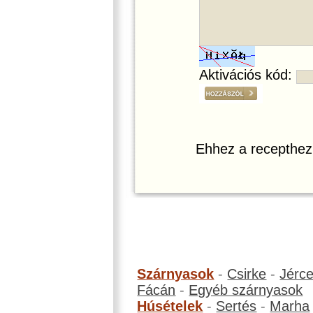
Aktivációs kód:
Ehhez a recepthez
Szárnyasok
-
Csirke
-
Jérc
Fácán
-
Egyéb szárnyasok
Húsételek
-
Sertés
-
Marha