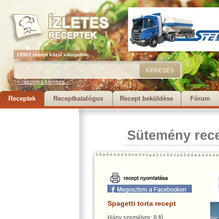
19901 recept közül válogathat...
+ részletes keresés...
Receptek
Receptkatalógus
Recept beküldése
Fórum
Sütemény rec
Spagetti torta recept
Hány személyre: 8 fő