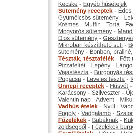
Kecske
-
Egyéb húsételek
Sütemény receptek
-
Édes
Gyümölcsös sütemény
-
Le
Krémes
-
Muffin
-
Torta
-
Fa
Mogyorós sütemény
-
Mand
Diós sütemény
-
Gesztenyé
Mikroban készíthető süti
-
B
sütemény
-
Bonbon, praliné, 
Tészták, tésztafélék
-
Főtt 
Pizzafeltét
-
Lepény
-
Lángo
Vajastészta
-
Burgonyás tés
Pogácsa
-
Leveles tészta
-
Ünnepi receptek
-
Húsvét
Karácsony
-
Szilveszter
-
Új
Valentin nap
-
Advent
-
Miku
Vadhús ételek
-
Nyúl
-
Vadd
Fogoly
-
Vadgalamb
-
Szalo
Főzelékek
-
Babáknak
-
Kül
zöldségből
-
Főzelékek burg