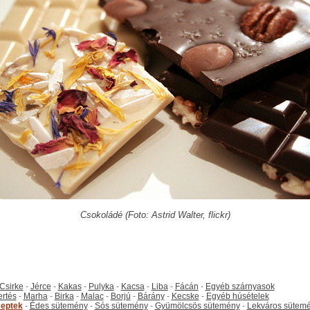
Csokoládé (Foto: Astrid Walter, flickr)
Csirke
-
Jérce
-
Kakas
-
Pulyka
-
Kacsa
-
Liba
-
Fácán
-
Egyéb szárnyasok
ertés
-
Marha
-
Birka
-
Malac
-
Borjú
-
Bárány
-
Kecske
-
Egyéb húsételek
eptek
-
Édes sütemény
-
Sós sütemény
-
Gyümölcsös sütemény
-
Lekváros sütem