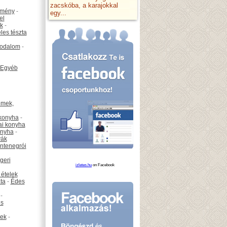
zacskóba, a karajokkal
emény
-
egy...
el
k
-
les tészta
odalom
-
Egyéb
émek,
konyha
-
ai konyha
onyha
-
vák
ntenegrói
geri
izletes.hu
on Facebook
 ételek
ta
-
Édes
-
is
ek
-