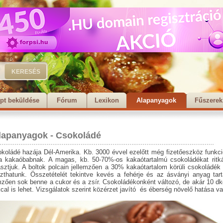
pt beküldése
Fórum
Lexikon
Alapanyagok
Fűszerek
lapanyagok
-
Csokoládé
koládé hazája Dél-Amerika. Kb. 3000 évvel ezelőtt még fizetőeszköz funkci
 a kakaóbabnak. A magas, kb. 50-70%-os kakaótartalmú csokoládékat ritk
sztjuk. A boltok polcain jellemzően a 30% kakaótartalom körüli csokoládék
szthatunk. Összetételét tekintve kevés a fehérje és az ásványi anyag tart
mzően sok benne a cukor és a zsír. Csokoládékonként változó, de akár 10 d
cal is lehet. Vizsgálatok szerint közérzet javító és éberség növelő hatása va