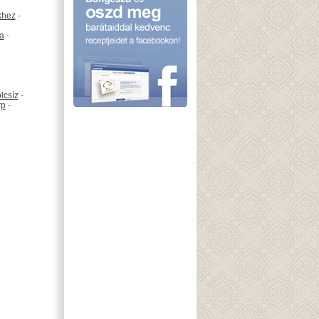
khez
-
ta
-
lcsíz
-
rp
-