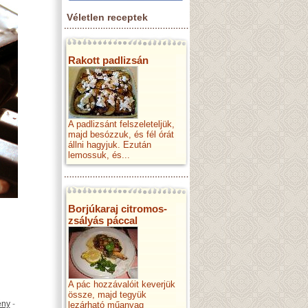
Véletlen receptek
Rakott padlizsán
A padlizsánt felszeleteljük,
majd besózzuk, és fél órát
állni hagyjuk. Ezután
lemossuk, és...
Borjúkaraj citromos-
zsályás páccal
A pác hozzávalóit keverjük
össze, majd tegyük
ény
-
lezárható műanyag