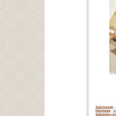
Szárnyasok
-
Húsételek
-
S
Sütemény rec