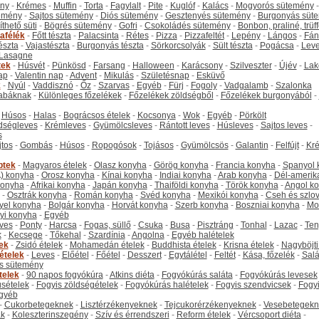
ny
-
Krémes
-
Muffin
-
Torta
-
Fagylalt
-
Pite
-
Kuglóf
-
Kalács
-
Mogyorós sütemény
-
emény
-
Sajtos sütemény
-
Diós sütemény
-
Gesztenyés sütemény
-
Burgonyás süt
thető süti
-
Bögrés sütemény
-
Gofri
-
Csokoládés sütemény
-
Bonbon, praliné, trüff
tafélék
-
Főtt tészta
-
Palacsinta
-
Rétes
-
Pizza
-
Pizzafeltét
-
Lepény
-
Lángos
-
Fán
tészta
-
Vajastészta
-
Burgonyás tészta
-
Sörkorcsolyák
-
Sült tészta
-
Pogácsa
-
Leve
Lasagne
tek
-
Húsvét
-
Pünkösd
-
Farsang
-
Halloween
-
Karácsony
-
Szilveszter
-
Újév
-
Lak
ap
-
Valentin nap
-
Advent
-
Mikulás
-
Születésnap
-
Esküvő
k
-
Nyúl
-
Vaddisznó
-
Őz
-
Szarvas
-
Egyéb
-
Fürj
-
Fogoly
-
Vadgalamb
-
Szalonka
abáknak
-
Különleges főzelékek
-
Főzelékek zöldségből
-
Főzelékek burgonyából
-
-
Húsos
-
Halas
-
Bográcsos ételek
-
Kocsonya
-
Wok
-
Egyéb
-
Pörkölt
dségleves
-
Krémleves
-
Gyümölcsleves
-
Rántott leves
-
Húsleves
-
Sajtos leves
-
s
jtos
-
Gombás
-
Húsos
-
Ropogósok
-
Tojásos
-
Gyümölcsös
-
Galantin
-
Felfújt
-
Kr
ptek
-
Magyaros ételek
-
Olasz konyha
-
Görög konyha
-
Francia konyha
-
Spanyol 
) konyha
-
Orosz konyha
-
Kínai konyha
-
Indiai konyha
-
Arab konyha
-
Dél-amerik
 konyha
-
Afrikai konyha
-
Japán konyha
-
Thaiföldi konyha
-
Török konyha
-
Angol k
-
Osztrák konyha
-
Román konyha
-
Svéd konyha
-
Mexikói konyha
-
Cseh és szlo
yel konyha
-
Bolgár konyha
-
Horvát konyha
-
Szerb konyha
-
Boszniai konyha
-
Mo
yi konyha
-
Egyéb
ves
-
Ponty
-
Harcsa
-
Fogas, süllő
-
Csuka
-
Busa
-
Pisztráng
-
Tonhal
-
Lazac
-
Ten
k
-
Kecsege
-
Tőkehal
-
Szardínia
-
Angolna
-
Egyéb halételek
tek
-
Zsidó ételek
-
Mohamedán ételek
-
Buddhista ételek
-
Krisna ételek
-
Nagyböjti
ételek
-
Leves
-
Előétel
-
Főétel
-
Desszert
-
Egytálétel
-
Feltét
-
Kása, főzelék
-
Salá
s sütemény
telek
-
90 napos fogyókúra
-
Atkins diéta
-
Fogyókúrás saláta
-
Fogyókúrás levesek
sételek
-
Fogyis zöldségételek
-
Fogyókúrás halételek
-
Fogyis szendvicsek
-
Fogy
gyéb
-
Cukorbetegeknek
-
Lisztérzékenyeknek
-
Tejcukorérzékenyeknek
-
Vesebetegekn
k
-
Koleszterinszegény
-
Szív és érrendszeri
-
Reform ételek
-
Vércsoport diéta
-