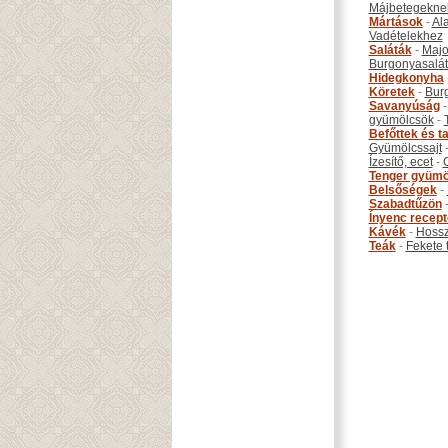
Májbetegekne
Mártások
-
Al
Vadételekhez
Saláták
-
Maj
Burgonyasalá
Hidegkonyha
Köretek
-
Bur
Savanyúság
gyümölcsök
-
Befőttek és ta
Gyümölcssajt
Ízesítő, ecet
-
Tenger gyümö
Belsőségek
-
Szabadtűzön
Ínyenc recep
Kávék
-
Hossz
Teák
-
Fekete 