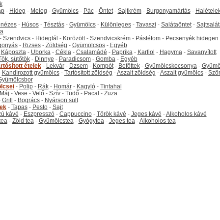
k
ap
-
Hideg
-
Meleg
-
Gyümölcs
-
Pác
-
Öntet
-
Sajtkrém
-
Burgonyamártás
-
Halétele
onézes
-
Húsos
-
Tésztás
-
Gyümölcs
-
Különleges
-
Tavaszi
-
Salátaöntet
-
Sajtsalá
ta
-
Szendvics
-
Hidegtál
-
Körözött
-
Szendvicskrém
-
Pástétom
-
Pecsenyék hidegen
gonyás
-
Rizses
-
Zöldség
-
Gyümölcsös
-
Egyéb
-
Káposzta
-
Uborka
-
Cékla
-
Csalamádé
-
Paprika
-
Karfiol
-
Hagyma
-
Savanyított
Tök, sütőtök
-
Dinnye
-
Paradicsom
-
Gomba
-
Egyéb
rtósított ételek
-
Lekvár
-
Dzsem
-
Kompót
-
Befőttek
-
Gyümölcskocsonya
-
Gyümö
-
Kandírozott gyümölcs
-
Tartósított zöldség
-
Aszalt zöldség
-
Aszalt gyümölcs
-
Szö
Gyümölcsbor
lcsei
-
Polip
-
Rák
-
Homár
-
Kagyló
-
Tintahal
Máj
-
Vese
-
Velő
-
Szív
-
Tüdő
-
Pacal
-
Zuza
-
Grill
-
Bogrács
-
Nyárson sült
tek
-
Tapas
-
Pesto
-
Sajt
ú kávé
-
Eszpresszó
-
Cappuccino
-
Török kávé
-
Jeges kávé
-
Alkoholos kávé
tea
-
Zöld tea
-
Gyümölcstea
-
Gyógytea
-
Jeges tea
-
Alkoholos tea