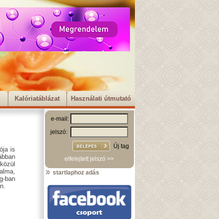
Kalóriatáblázat
Használati útmutató
e-mail:
jelszó:
Új tag
ója is
ábban
elfelejtett jelszó >>
 közül
alma,
startlaphoz adás
kg-ban
n.