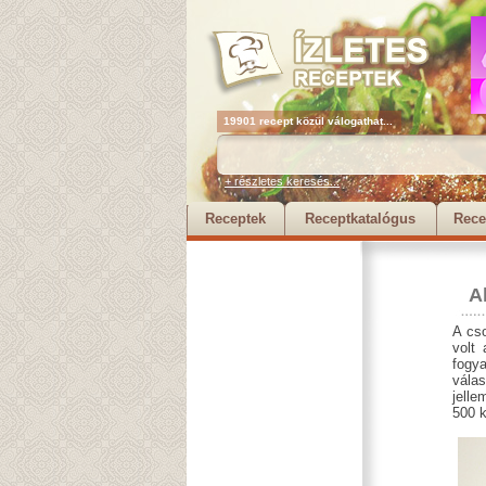
19901 recept közül válogathat...
+ részletes keresés...
Receptek
Receptkatalógus
Rece
A
A cso
volt
fogya
vála
jelle
500 k