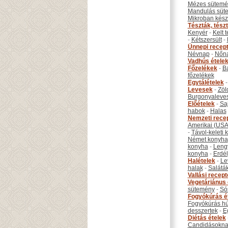
Mézes sütemé
Mandulás süt
Mikroban készí
Tészták, tész
Kenyér
-
Kelt 
-
Kétszersült
-
Ünnepi recep
Névnap
-
Nőn
Vadhús étele
Főzelékek
-
B
főzelékek
Egytálételek
Levesek
-
Zöl
Burgonyaleve
Előételek
-
Sa
habok
-
Halas
Nemzeti rece
Amerikai (USA
-
Távol-keleti
Német konyha
konyha
-
Leng
konyha
-
Erdél
Halételek
-
Le
halak
-
Salátá
Vallási recep
Vegetáriánus 
sütemény
-
Só
Fogyókúrás é
Fogyókúrás hú
desszertek
-
E
Diétás ételek
Candidásokna