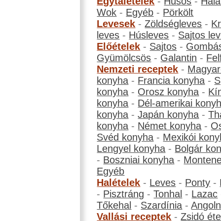
Egytálételek
-
Húsos
-
Hala
Wok
-
Egyéb
-
Pörkölt
Levesek
-
Zöldségleves
-
K
leves
-
Húsleves
-
Sajtos le
Előételek
-
Sajtos
-
Gombá
Gyümölcsös
-
Galantin
-
Fel
Nemzeti receptek
-
Magyar
konyha
-
Francia konyha
-
S
konyha
-
Orosz konyha
-
Kí
konyha
-
Dél-amerikai kony
konyha
-
Japán konyha
-
Th
konyha
-
Német konyha
-
Os
Svéd konyha
-
Mexikói kony
Lengyel konyha
-
Bolgár ko
-
Boszniai konyha
-
Montene
Egyéb
Halételek
-
Leves
-
Ponty
-
-
Pisztráng
-
Tonhal
-
Lazac
Tőkehal
-
Szardínia
-
Angol
Vallási receptek
-
Zsidó éte