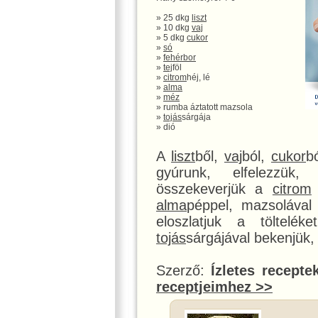
» 25 dkg
liszt
» 10 dkg
vaj
» 5 dkg
cukor
»
só
»
fehérbor
»
tej
föl
»
citrom
héj, lé
»
alma
»
méz
» rumba áztatott mazsola
»
tojás
sárgája
» dió
A
liszt
ből,
vaj
ból,
cukor
b
gyúrunk, elfelezzük,
összekeverjük a
citrom
alma
péppel, mazsolával
eloszlatjuk a töltelék
tojás
sárgájával bekenjük,
Szerző:
Ízletes recepte
receptjeimhez >>