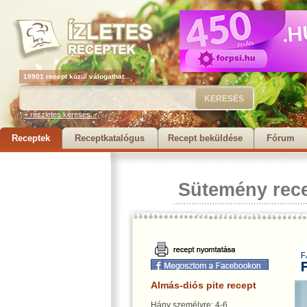
19901 recept közül válogathat...
+ részletes keresés...
Receptek
Receptkatalógus
Recept beküldése
Fórum
Sütemény rec
Almás-diós pite recept
Hány személyre: 4-6