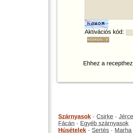
Aktivációs kód:
Ehhez a recepthez
Szárnyasok
-
Csirke
-
Jérc
Fácán
-
Egyéb szárnyasok
Húsételek
-
Sertés
-
Marha