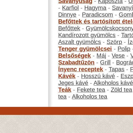
Savanyúság
-
Káposzta
-
U
-
Karfiol
-
Hagyma
-
Savanyí
Dinnye
-
Paradicsom
-
Gom
Befőttek és tartósított éte
Befőttek
-
Gyümölcskocson
Kandírozott gyümölcs
-
Tart
Aszalt gyümölcs
-
Szörp
-
Íz
Tenger gyümölcsei
-
Polip
Belsőségek
-
Máj
-
Vese
-
Szabadtűzön
-
Grill
-
Bográ
Ínyenc receptek
-
Tapas
-
Kávék
-
Hosszú kávé
-
Eszp
Jeges kávé
-
Alkoholos káv
Teák
-
Fekete tea
-
Zöld tea
tea
-
Alkoholos tea