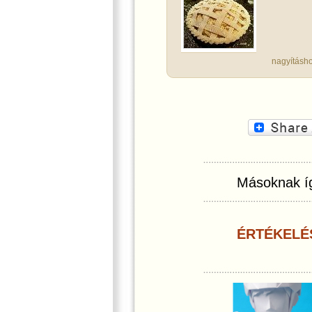
nagyításho
Másoknak íg
ÉRTÉKELÉ