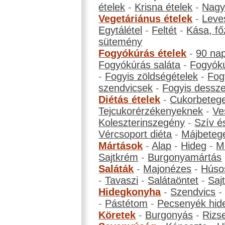
ételek
-
Krisna ételek
-
Nagyb
Vegetáriánus ételek
-
Leve
Egytálétel
-
Feltét
-
Kása, fő
sütemény
Fogyókúrás ételek
-
90 na
Fogyókúrás saláta
-
Fogyókú
-
Fogyis zöldségételek
-
Fog
szendvicsek
-
Fogyis dessze
Diétás ételek
-
Cukorbeteg
Tejcukorérzékenyeknek
-
Ve
Koleszterinszegény
-
Szív é
Vércsoport diéta
-
Májbeteg
Mártások
-
Alap
-
Hideg
-
M
Sajtkrém
-
Burgonyamártás
Saláták
-
Majonézes
-
Húso
-
Tavaszi
-
Salátaöntet
-
Saj
Hidegkonyha
-
Szendvics
-
Pástétom
-
Pecsenyék hid
Köretek
-
Burgonyás
-
Rizs