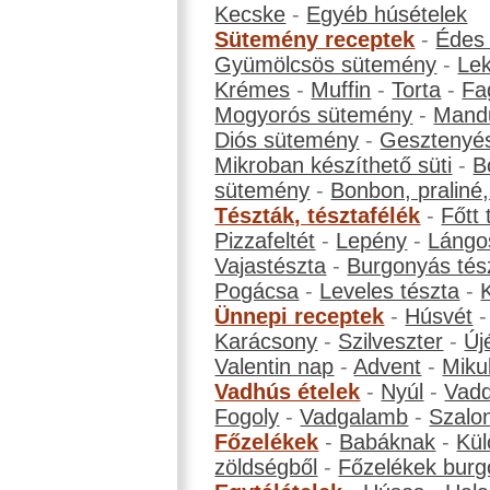
Kecske
-
Egyéb húsételek
Sütemény receptek
-
Édes
Gyümölcsös sütemény
-
Le
Krémes
-
Muffin
-
Torta
-
Fa
Mogyorós sütemény
-
Mand
Diós sütemény
-
Gesztenyé
Mikroban készíthető süti
-
B
sütemény
-
Bonbon, praliné, 
Tészták, tésztafélék
-
Főtt 
Pizzafeltét
-
Lepény
-
Lángo
Vajastészta
-
Burgonyás tés
Pogácsa
-
Leveles tészta
-
Ünnepi receptek
-
Húsvét
Karácsony
-
Szilveszter
-
Új
Valentin nap
-
Advent
-
Miku
Vadhús ételek
-
Nyúl
-
Vadd
Fogoly
-
Vadgalamb
-
Szalo
Főzelékek
-
Babáknak
-
Kül
zöldségből
-
Főzelékek burg