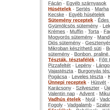
Fácán
-
Egyéb szárnyasok
Húsételek
-
Sertés
-
Marha
Kecske
-
Egyéb húsételek
Sütemény receptek
-
Édes
Gyümölcsös sütemény
-
Le
Krémes
-
Muffin
-
Torta
-
Fa
Mogyorós sütemény
-
Mand
Diós sütemény
-
Gesztenyé
Mikroban készíthető süti
-
B
sütemény
-
Bonbon, praliné, 
Tészták, tésztafélék
-
Főtt 
Pizzafeltét
-
Lepény
-
Lángo
Vajastészta
-
Burgonyás tés
Pogácsa
-
Leveles tészta
-
Ünnepi receptek
-
Húsvét
Karácsony
-
Szilveszter
-
Új
Valentin nap
-
Advent
-
Miku
Vadhús ételek
-
Nyúl
-
Vadd
Fogoly
-
Vadgalamb
-
Szalo