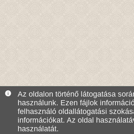
info
Az oldalon történő látogatása során
használunk. Ezen fájlok informáci
felhasználó oldallátogatási szoká
információkat. Az oldal használatá
használatát.