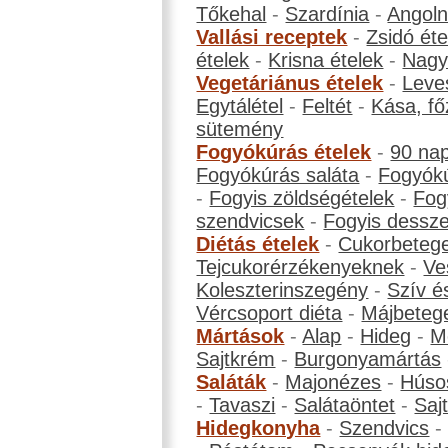
Tőkehal
-
Szardínia
-
Angol
Vallási receptek
-
Zsidó éte
ételek
-
Krisna ételek
-
Nagyb
Vegetáriánus ételek
-
Leve
Egytálétel
-
Feltét
-
Kása, fő
sütemény
Fogyókúrás ételek
-
90 na
Fogyókúrás saláta
-
Fogyókú
-
Fogyis zöldségételek
-
Fog
szendvicsek
-
Fogyis dessze
Diétás ételek
-
Cukorbeteg
Tejcukorérzékenyeknek
-
Ve
Koleszterinszegény
-
Szív é
Vércsoport diéta
-
Májbeteg
Mártások
-
Alap
-
Hideg
-
M
Sajtkrém
-
Burgonyamártás
Saláták
-
Majonézes
-
Húso
-
Tavaszi
-
Salátaöntet
-
Saj
Hidegkonyha
-
Szendvics