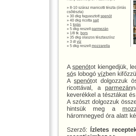
» 8-10 száraz manicotti tészta (óriás
csőtészta)
» 30 dkg fagyasztott
spenót
» 40 dkg ricotta
sajt
» 1
tojás
» 5 dkg reszelt
parmezán
» 1/8 tk.
bors
» 35 dkg olaszos tésztaszósz
» 3 dl
víz
» 5 dkg reszelt
mozzarella
A
spenót
ot kiengedjük, le
só
s lobogó
víz
ben kifőzzü
A
spenót
ot dolgozzuk ö
ricottával, a
parmezán
n
keverékkel a tésztákat és 
A szószt dolgozzuk össz
hintsük meg a
mozz
háromnegyed óra alatt ké
Szerző:
Ízletes recepte