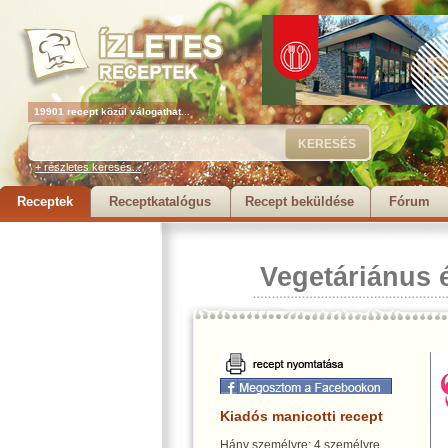
19901 recept közül válogathat...
+ részletes keresés...
Receptek
Receptkatalógus
Recept beküldése
Fórum
Vegetáriánus 
Kiadós manicotti recept
Hány személyre: 4 személyre