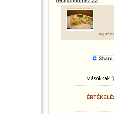
receptjeimhez >>
nagyításho
Másoknak íg
ÉRTÉKELÉ