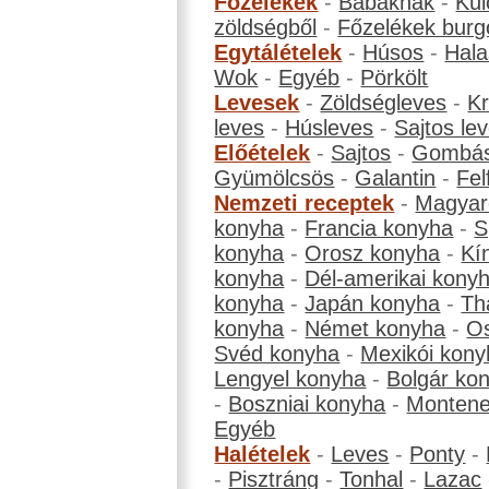
Főzelékek
-
Babáknak
-
Kül
zöldségből
-
Főzelékek burg
Egytálételek
-
Húsos
-
Hala
Wok
-
Egyéb
-
Pörkölt
Levesek
-
Zöldségleves
-
K
leves
-
Húsleves
-
Sajtos le
Előételek
-
Sajtos
-
Gombá
Gyümölcsös
-
Galantin
-
Fel
Nemzeti receptek
-
Magyar
konyha
-
Francia konyha
-
S
konyha
-
Orosz konyha
-
Kí
konyha
-
Dél-amerikai kony
konyha
-
Japán konyha
-
Th
konyha
-
Német konyha
-
Os
Svéd konyha
-
Mexikói kony
Lengyel konyha
-
Bolgár ko
-
Boszniai konyha
-
Montene
Egyéb
Halételek
-
Leves
-
Ponty
-
-
Pisztráng
-
Tonhal
-
Lazac