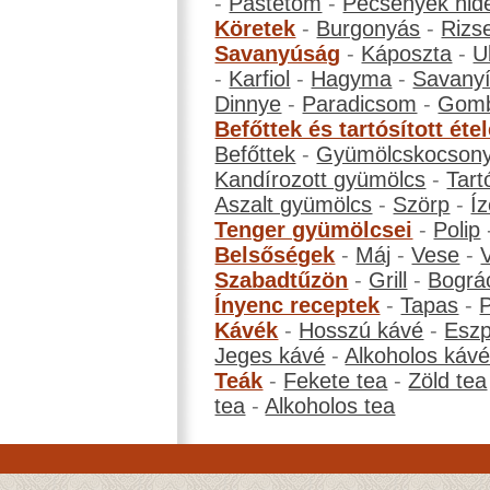
-
Pástétom
-
Pecsenyék hid
Köretek
-
Burgonyás
-
Rizs
Savanyúság
-
Káposzta
-
U
-
Karfiol
-
Hagyma
-
Savanyí
Dinnye
-
Paradicsom
-
Gom
Befőttek és tartósított éte
Befőttek
-
Gyümölcskocson
Kandírozott gyümölcs
-
Tart
Aszalt gyümölcs
-
Szörp
-
Íz
Tenger gyümölcsei
-
Polip
Belsőségek
-
Máj
-
Vese
-
Szabadtűzön
-
Grill
-
Bográ
Ínyenc receptek
-
Tapas
-
Kávék
-
Hosszú kávé
-
Eszp
Jeges kávé
-
Alkoholos káv
Teák
-
Fekete tea
-
Zöld tea
tea
-
Alkoholos tea