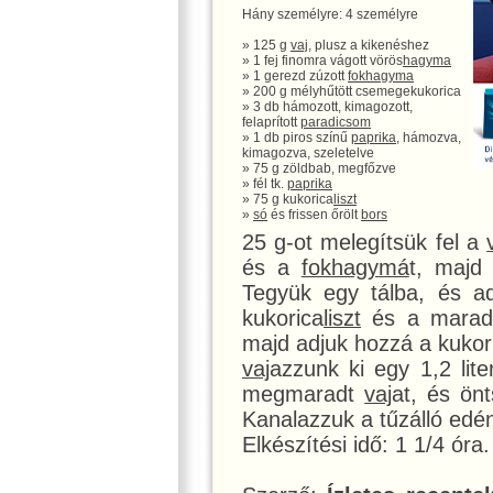
Hány személyre: 4 személyre
» 125 g
vaj
, plusz a kikenéshez
» 1 fej finomra vágott vörös
hagyma
» 1 gerezd zúzott
fokhagyma
» 200 g mélyhűtött csemegekukorica
» 3 db hámozott, kimagozott,
felaprított
paradicsom
» 1 db piros színű
paprika
, hámozva,
kimagozva, szeletelve
» 75 g zöldbab, megfőzve
» fél tk.
paprika
» 75 g kukorica
liszt
»
só
és frissen őrölt
bors
25 g-ot melegítsük fel a
és a
fokhagymá
t, majd
Tegyük egy tálba, és ad
kukorica
liszt
és a mara
majd adjuk hozzá a kukor
vaj
azzunk ki egy 1,2 lite
megmaradt
vaj
at, és ön
Kanalazzuk a tűzálló edé
Elkészítési idő: 1 1/4 óra.