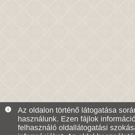
info
Az oldalon történő látogatása során
használunk. Ezen fájlok informáci
felhasználó oldallátogatási szoká