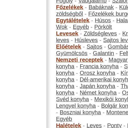
Fogoly
-
Vadgalamb
-
Szalo
Főzelékek
-
Babáknak
-
Kül
zöldségből
-
Főzelékek burg
Egytálételek
-
Húsos
-
Hala
Wok
-
Egyéb
-
Pörkölt
Levesek
-
Zöldségleves
-
K
leves
-
Húsleves
-
Sajtos le
Előételek
-
Sajtos
-
Gombá
Gyümölcsös
-
Galantin
-
Fel
Nemzeti receptek
-
Magyar
konyha
-
Francia konyha
-
S
konyha
-
Orosz konyha
-
Kí
konyha
-
Dél-amerikai kony
konyha
-
Japán konyha
-
Th
konyha
-
Német konyha
-
Os
Svéd konyha
-
Mexikói kony
Lengyel konyha
-
Bolgár ko
-
Boszniai konyha
-
Montene
Egyéb
Halételek
-
Leves
-
Ponty
-