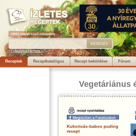
19901 recept közül válogathat...
+ részletes keresés...
Receptek
Receptkatalógus
Recept beküldése
Fórum
Vegetáriánus 
Kukoricás-babos puding
recept