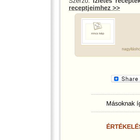
Szerző:
Ízletes recepte
receptjeimhez >>
nagyításho
Másoknak íg
ÉRTÉKELÉ