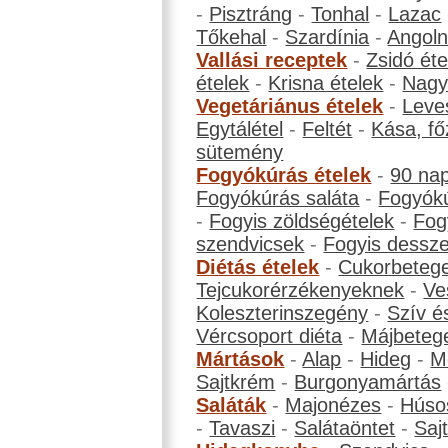
-
Pisztráng
-
Tonhal
-
Lazac
Tőkehal
-
Szardínia
-
Angol
Vallási receptek
-
Zsidó éte
ételek
-
Krisna ételek
-
Nagyb
Vegetáriánus ételek
-
Leve
Egytálétel
-
Feltét
-
Kása, fő
sütemény
Fogyókúrás ételek
-
90 na
Fogyókúrás saláta
-
Fogyókú
-
Fogyis zöldségételek
-
Fog
szendvicsek
-
Fogyis dessze
Diétás ételek
-
Cukorbeteg
Tejcukorérzékenyeknek
-
Ve
Koleszterinszegény
-
Szív é
Vércsoport diéta
-
Májbeteg
Mártások
-
Alap
-
Hideg
-
M
Sajtkrém
-
Burgonyamártás
Saláták
-
Majonézes
-
Húso
-
Tavaszi
-
Salátaöntet
-
Saj