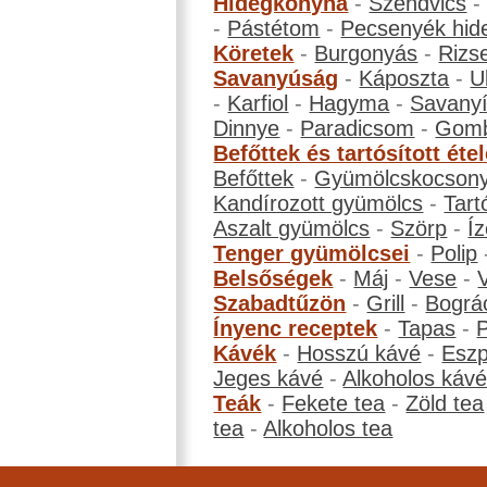
Hidegkonyha
-
Szendvics
-
Pástétom
-
Pecsenyék hid
Köretek
-
Burgonyás
-
Rizs
Savanyúság
-
Káposzta
-
U
-
Karfiol
-
Hagyma
-
Savanyí
Dinnye
-
Paradicsom
-
Gom
Befőttek és tartósított éte
Befőttek
-
Gyümölcskocson
Kandírozott gyümölcs
-
Tart
Aszalt gyümölcs
-
Szörp
-
Íz
Tenger gyümölcsei
-
Polip
Belsőségek
-
Máj
-
Vese
-
Szabadtűzön
-
Grill
-
Bográ
Ínyenc receptek
-
Tapas
-
Kávék
-
Hosszú kávé
-
Eszp
Jeges kávé
-
Alkoholos káv
Teák
-
Fekete tea
-
Zöld tea
tea
-
Alkoholos tea