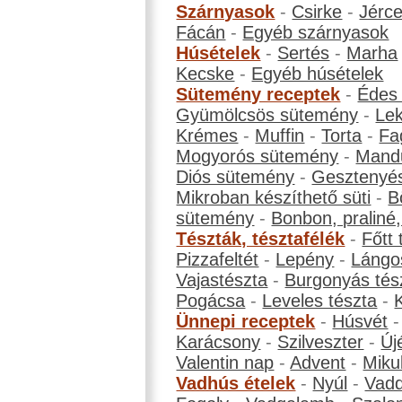
Szárnyasok
-
Csirke
-
Jérc
Fácán
-
Egyéb szárnyasok
Húsételek
-
Sertés
-
Marha
Kecske
-
Egyéb húsételek
Sütemény receptek
-
Édes
Gyümölcsös sütemény
-
Le
Krémes
-
Muffin
-
Torta
-
Fa
Mogyorós sütemény
-
Mand
Diós sütemény
-
Gesztenyé
Mikroban készíthető süti
-
B
sütemény
-
Bonbon, praliné, 
Tészták, tésztafélék
-
Főtt 
Pizzafeltét
-
Lepény
-
Lángo
Vajastészta
-
Burgonyás tés
Pogácsa
-
Leveles tészta
-
Ünnepi receptek
-
Húsvét
Karácsony
-
Szilveszter
-
Új
Valentin nap
-
Advent
-
Miku
Vadhús ételek
-
Nyúl
-
Vadd