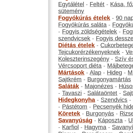
Egytálétel
-
Feltét
-
Kása, fő
sütemény
Fogyókúrás ételek
-
90 na
Fogyókúrás saláta
-
Fogyókú
-
Fogyis zöldségételek
-
Fog
szendvicsek
-
Fogyis dessze
Diétás ételek
-
Cukorbeteg
Tejcukorérzékenyeknek
-
Ve
Koleszterinszegény
-
Szív é
Vércsoport diéta
-
Májbeteg
Mártások
-
Alap
-
Hideg
-
M
Sajtkrém
-
Burgonyamártás
Saláták
-
Majonézes
-
Húso
-
Tavaszi
-
Salátaöntet
-
Saj
Hidegkonyha
-
Szendvics
-
Pástétom
-
Pecsenyék hid
Köretek
-
Burgonyás
-
Rizs
Savanyúság
-
Káposzta
-
U
-
Karfiol
-
Hagyma
-
Savanyí