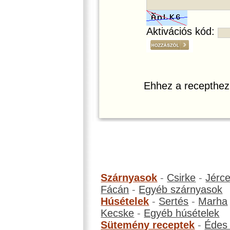
Aktivációs kód:
Ehhez a recepthez
Szárnyasok
-
Csirke
-
Jérc
Fácán
-
Egyéb szárnyasok
Húsételek
-
Sertés
-
Marha
Kecske
-
Egyéb húsételek
Sütemény receptek
-
Édes