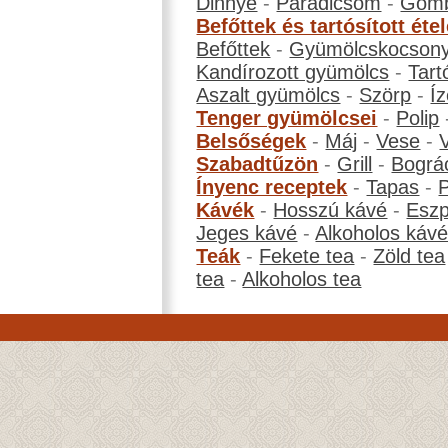
Dinnye
-
Paradicsom
-
Gom
Befőttek és tartósított éte
Befőttek
-
Gyümölcskocson
Kandírozott gyümölcs
-
Tart
Aszalt gyümölcs
-
Szörp
-
Íz
Tenger gyümölcsei
-
Polip
Belsőségek
-
Máj
-
Vese
-
Szabadtűzön
-
Grill
-
Bográ
Ínyenc receptek
-
Tapas
-
Kávék
-
Hosszú kávé
-
Eszp
Jeges kávé
-
Alkoholos káv
Teák
-
Fekete tea
-
Zöld tea
tea
-
Alkoholos tea