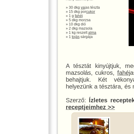
» 30 dkg
vaj
as tészta
» 15 dkg por
cukor
» 1 g
fahéj
» 5 dkg morzsa
» 10 dkg dió
» 2 dkg mazsola
» 1 kg reszelt
alma
» 1
tojás
sárgája
A tésztát kinyújtjuk, m
mazsolás, cukros,
fahéj
a
behajtjuk. Két vékony
helyezünk a tésztára, és
Szerző:
Ízletes recepte
receptjeimhez >>