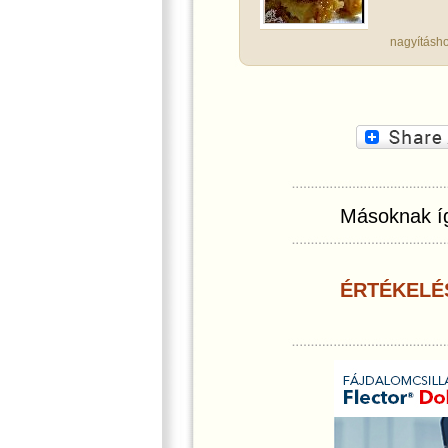
nagyításho
Másoknak íg
ÉRTÉKELÉ