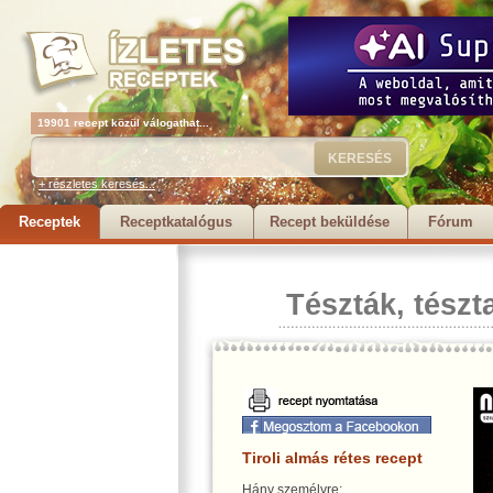
19901 recept közül válogathat...
+ részletes keresés...
Receptek
Receptkatalógus
Recept beküldése
Fórum
Tészták, tészt
Tiroli almás rétes recept
Hány személyre: