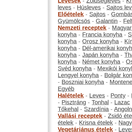
Levesek
-
Zöldségleves
-
K
leves
-
Húsleves
-
Sajtos le
Előételek
-
Sajtos
-
Gombá
Gyümölcsös
-
Galantin
-
Fel
Nemzeti receptek
-
Magyar
konyha
-
Francia konyha
-
S
konyha
-
Orosz konyha
-
Kí
konyha
-
Dél-amerikai kony
konyha
-
Japán konyha
-
Th
konyha
-
Német konyha
-
Os
Svéd konyha
-
Mexikói kony
Lengyel konyha
-
Bolgár ko
-
Boszniai konyha
-
Montene
Egyéb
Halételek
-
Leves
-
Ponty
-
-
Pisztráng
-
Tonhal
-
Lazac
Tőkehal
-
Szardínia
-
Angol
Vallási receptek
-
Zsidó éte
ételek
-
Krisna ételek
-
Nagyb
Vegetáriánus ételek
-
Leve