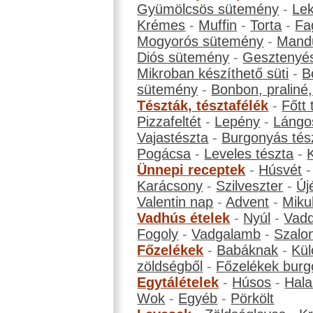
Gyümölcsös sütemény
-
Le
Krémes
-
Muffin
-
Torta
-
Fa
Mogyorós sütemény
-
Mand
Diós sütemény
-
Gesztenyé
Mikroban készíthető süti
-
B
sütemény
-
Bonbon, praliné, 
Tészták, tésztafélék
-
Főtt 
Pizzafeltét
-
Lepény
-
Lángo
Vajastészta
-
Burgonyás tés
Pogácsa
-
Leveles tészta
-
Ünnepi receptek
-
Húsvét
Karácsony
-
Szilveszter
-
Új
Valentin nap
-
Advent
-
Miku
Vadhús ételek
-
Nyúl
-
Vadd
Fogoly
-
Vadgalamb
-
Szalo
Főzelékek
-
Babáknak
-
Kül
zöldségből
-
Főzelékek burg
Egytálételek
-
Húsos
-
Hala
Wok
-
Egyéb
-
Pörkölt