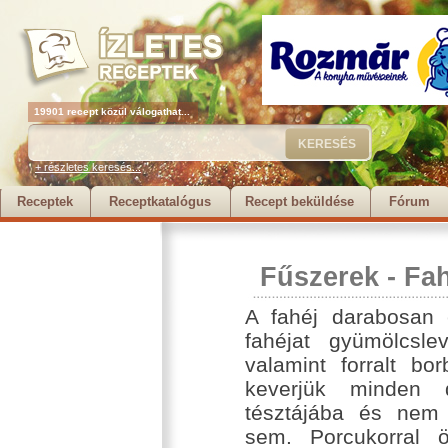
19901 recept közül válogathat...
+ részletes keresés...
Receptek
Receptkatalógus
Recept beküldése
Fórum
Fűszerek
-
Fah
A fahéj darabosan 
fahéjat gyümölcsle
valamint forralt bo
keverjük minden d
tésztájába és nem
sem. Porcukorral ö