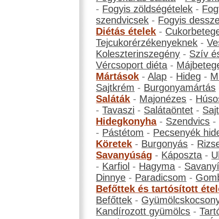
-
Fogyis zöldségételek
-
Fog
szendvicsek
-
Fogyis dessze
Diétás ételek
-
Cukorbeteg
Tejcukorérzékenyeknek
-
Ve
Koleszterinszegény
-
Szív é
Vércsoport diéta
-
Májbeteg
Mártások
-
Alap
-
Hideg
-
M
Sajtkrém
-
Burgonyamártás
Saláták
-
Majonézes
-
Húso
-
Tavaszi
-
Salátaöntet
-
Saj
Hidegkonyha
-
Szendvics
-
Pástétom
-
Pecsenyék hid
Köretek
-
Burgonyás
-
Rizs
Savanyúság
-
Káposzta
-
U
-
Karfiol
-
Hagyma
-
Savanyí
Dinnye
-
Paradicsom
-
Gom
Befőttek és tartósított éte
Befőttek
-
Gyümölcskocson
Kandírozott gyümölcs
-
Tart