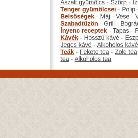
Aszalt gyümölcs
-
Szörp
-
Íz
Tenger gyümölcsei
-
Polip
Belsőségek
-
Máj
-
Vese
-
Szabadtűzön
-
Grill
-
Bográ
Ínyenc receptek
-
Tapas
-
Kávék
-
Hosszú kávé
-
Eszp
Jeges kávé
-
Alkoholos káv
Teák
-
Fekete tea
-
Zöld tea
tea
-
Alkoholos tea