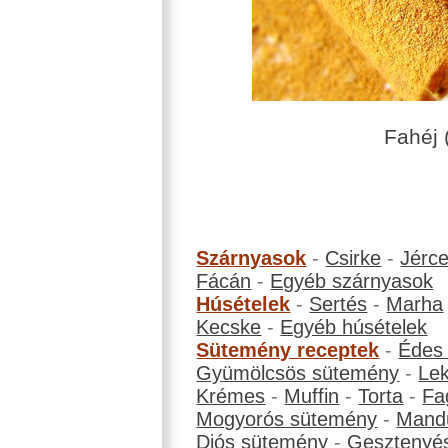
Fahéj (
Szárnyasok
-
Csirke
-
Jérc
Fácán
-
Egyéb szárnyasok
Húsételek
-
Sertés
-
Marha
Kecske
-
Egyéb húsételek
Sütemény receptek
-
Édes
Gyümölcsös sütemény
-
Le
Krémes
-
Muffin
-
Torta
-
Fa
Mogyorós sütemény
-
Mand
Diós sütemény
-
Gesztenyé