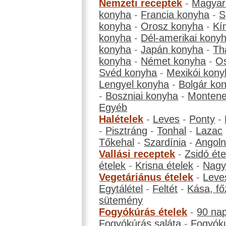
Nemzeti receptek
-
Magyar
konyha
-
Francia konyha
-
S
konyha
-
Orosz konyha
-
Kí
konyha
-
Dél-amerikai kony
konyha
-
Japán konyha
-
Th
konyha
-
Német konyha
-
Os
Svéd konyha
-
Mexikói kony
Lengyel konyha
-
Bolgár ko
-
Boszniai konyha
-
Montene
Egyéb
Halételek
-
Leves
-
Ponty
-
-
Pisztráng
-
Tonhal
-
Lazac
Tőkehal
-
Szardínia
-
Angol
Vallási receptek
-
Zsidó éte
ételek
-
Krisna ételek
-
Nagyb
Vegetáriánus ételek
-
Leve
Egytálétel
-
Feltét
-
Kása, fő
sütemény
Fogyókúrás ételek
-
90 na
Fogyókúrás saláta
-
Fogyókú