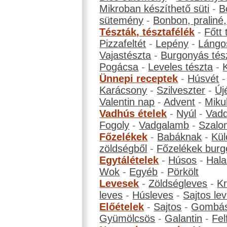
Mikroban készíthető süti
-
B
sütemény
-
Bonbon, praliné, 
Tészták, tésztafélék
-
Főtt 
Pizzafeltét
-
Lepény
-
Lángo
Vajastészta
-
Burgonyás tés
Pogácsa
-
Leveles tészta
-
Ünnepi receptek
-
Húsvét
Karácsony
-
Szilveszter
-
Új
Valentin nap
-
Advent
-
Miku
Vadhús ételek
-
Nyúl
-
Vadd
Fogoly
-
Vadgalamb
-
Szalo
Főzelékek
-
Babáknak
-
Kül
zöldségből
-
Főzelékek burg
Egytálételek
-
Húsos
-
Hala
Wok
-
Egyéb
-
Pörkölt
Levesek
-
Zöldségleves
-
K
leves
-
Húsleves
-
Sajtos le
Előételek
-
Sajtos
-
Gombá
Gyümölcsös
-
Galantin
-
Fel