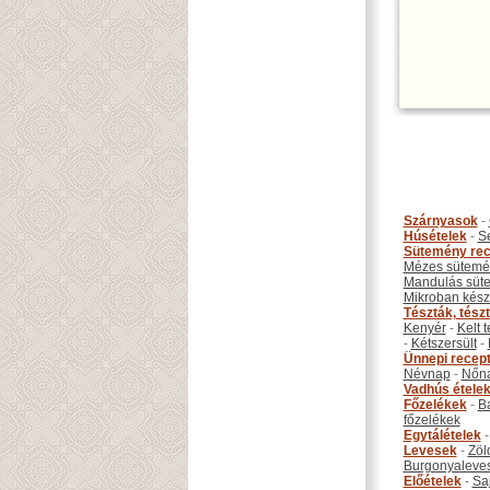
Szárnyasok
-
Húsételek
-
S
Sütemény rec
Mézes sütemé
Mandulás süt
Mikroban készí
Tészták, tész
Kenyér
-
Kelt 
-
Kétszersült
-
Ünnepi recep
Névnap
-
Nőn
Vadhús étele
Főzelékek
-
B
főzelékek
Egytálételek
Levesek
-
Zöl
Burgonyaleve
Előételek
-
Sa