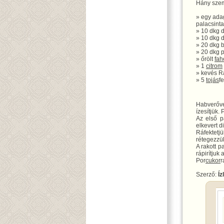
Hány szem
» egy ada
palacsinta
» 10 dkg d
» 10 dkg 
» 20 dkg 
» 20 dkg 
» őrölt
fah
» 1
citrom
» kevés 
» 5
tojás
f
Habverőve
ízesítjük.
Az első 
elkevert d
Ráfektetjü
rétegezzük
A rakott p
rápirítjuk
Por
cukor
r
Szerző:
Íz