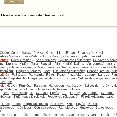
Ehhez a recepthez nem történt hozzászólás!
Csirke
-
Jérce
-
Kakas
-
Pulyka
-
Kacsa
-
Liba
-
Fácán
-
Egyéb szárnyasok
ertés
-
Marha
-
Birka
-
Malac
-
Borjú
-
Bárány
-
Kecske
-
Egyéb húsételek
eptek
-
Édes sütemény
-
Sós sütemény
-
Gyümölcsös sütemény
-
Lekváros sütem
ny
-
Krémes
-
Muffin
-
Torta
-
Fagylalt
-
Pite
-
Kuglóf
-
Kalács
-
Mogyorós sütemény
-
emény
-
Sajtos sütemény
-
Diós sütemény
-
Gesztenyés sütemény
-
Burgonyás süt
thető süti
-
Bögrés sütemény
-
Gofri
-
Csokoládés sütemény
-
Bonbon, praliné, trüff
tafélék
-
Főtt tészta
-
Palacsinta
-
Rétes
-
Pizza
-
Pizzafeltét
-
Lepény
-
Lángos
-
Fán
tészta
-
Vajastészta
-
Burgonyás tészta
-
Sörkorcsolyák
-
Sült tészta
-
Pogácsa
-
Leve
Lasagne
tek
-
Húsvét
-
Pünkösd
-
Farsang
-
Halloween
-
Karácsony
-
Szilveszter
-
Újév
-
Lak
ap
-
Valentin nap
-
Advent
-
Mikulás
-
Születésnap
-
Esküvő
k
-
Nyúl
-
Vaddisznó
-
Őz
-
Szarvas
-
Egyéb
-
Fürj
-
Fogoly
-
Vadgalamb
-
Szalonka
abáknak
-
Különleges főzelékek
-
Főzelékek zöldségből
-
Főzelékek burgonyából
-
-
Húsos
-
Halas
-
Bográcsos ételek
-
Kocsonya
-
Wok
-
Egyéb
-
Pörkölt
dségleves
-
Krémleves
-
Gyümölcsleves
-
Rántott leves
-
Húsleves
-
Sajtos leves
-
s
jtos
-
Gombás
-
Húsos
-
Ropogósok
-
Tojásos
-
Gyümölcsös
-
Galantin
-
Felfújt
-
Kr