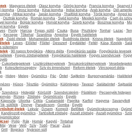
ptek
-
Magyaros ételek
-
Olasz konyha
-
Görög konyha
-
Francia konyha
-
Spanyol 
) konyha
-
Orosz konyha
-
Kínai konyha
-
Indiai konyha
-
Arab konyha
-
Dél-amerik
 konyha
-
Afrikai konyha
-
Japán konyha
-
Thaiföldi konyha
-
Török konyha
-
Angol k
-
Osztrák konyha
-
Román konyha
-
Svéd konyha
-
Mexikói konyha
-
Cseh és szlo
yel konyha
-
Bolgár konyha
-
Horvát konyha
-
Szerb konyha
-
Boszniai konyha
-
Mo
yi konyha
-
Egyéb
ves
-
Ponty
-
Harcsa
-
Fogas, süllő
-
Csuka
-
Busa
-
Pisztráng
-
Tonhal
-
Lazac
-
Ten
k
-
Kecsege
-
Tőkehal
-
Szardínia
-
Angolna
-
Egyéb halételek
tek
-
Zsidó ételek
-
Mohamedán ételek
-
Buddhista ételek
-
Krisna ételek
-
Nagyböjti
ételek
-
Leves
-
Előétel
-
Főétel
-
Desszert
-
Egytálétel
-
Feltét
-
Kása, főzelék
-
Salá
s sütemény
telek
-
90 napos fogyókúra
-
Atkins diéta
-
Fogyókúrás saláta
-
Fogyókúrás levesek
sételek
-
Fogyis zöldségételek
-
Fogyókúrás halételek
-
Fogyis szendvicsek
-
Fogy
gyéb
-
Cukorbetegeknek
-
Lisztérzékenyeknek
-
Tejcukorérzékenyeknek
-
Vesebetegekn
k
-
Koleszterinszegény
-
Szív és érrendszeri
-
Reform ételek
-
Vércsoport diéta
-
k
ap
-
Hideg
-
Meleg
-
Gyümölcs
-
Pác
-
Öntet
-
Sajtkrém
-
Burgonyamártás
-
Halétele
onézes
-
Húsos
-
Tésztás
-
Gyümölcs
-
Különleges
-
Tavaszi
-
Salátaöntet
-
Sajtsalá
ta
-
Szendvics
-
Hidegtál
-
Körözött
-
Szendvicskrém
-
Pástétom
-
Pecsenyék hidegen
gonyás
-
Rizses
-
Zöldség
-
Gyümölcsös
-
Egyéb
-
Káposzta
-
Uborka
-
Cékla
-
Csalamádé
-
Paprika
-
Karfiol
-
Hagyma
-
Savanyított
Tök, sütőtök
-
Dinnye
-
Paradicsom
-
Gomba
-
Egyéb
rtósított ételek
-
Lekvár
-
Dzsem
-
Kompót
-
Befőttek
-
Gyümölcskocsonya
-
Gyümö
-
Kandírozott gyümölcs
-
Tartósított zöldség
-
Aszalt zöldség
-
Aszalt gyümölcs
-
Szö
Gyümölcsbor
lcsei
-
Polip
-
Rák
-
Homár
-
Kagyló
-
Tintahal
Máj
-
Vese
-
Velő
-
Szív
-
Tüdő
-
Pacal
-
Zuza
-
Grill
-
Bogrács
-
Nyárson sült