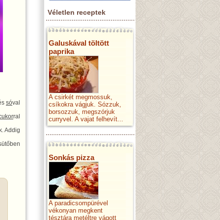
Véletlen receptek
Galuskával töltött
paprika
A csirkét megmossuk,
 és
só
val
csíkokra vágjuk. Sózzuk,
borsozzuk, megszórjuk
cukor
ral
curryvel. A vajat felhevít...
k. Addig
 sütőben
Sonkás pizza
A paradicsompürével
vékonyan megkent
tésztára metéltre vágott