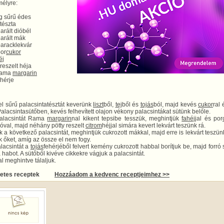
élyre:
g sűrű édes
tészta
arált dióbél
darált mák
baracklekvár
por
cukor
éj
reszelt héja
Rama
margarin
ehérje
l sűrű palacsintatésztát keverünk
liszt
ből,
tej
ből és
tojás
ból, majd kevés
cukor
ral
 Palacsintasütőben, kevés felhevített olajon vékony palacsintákat sütünk belőle.
palacsintát Rama
margarin
nal kikent tepsibe tesszük, meghintjük
fahéj
jal és por
ióval, majd néhány pötty reszelt
citrom
héjjal simára kevert lekvárt teszünk rá.
k a következő palacsintát, meghintjük cukrozott mákkal, majd erre is lekvárt teszün
 őket, amíg az össze el nem fogy.
alacsintát a
tojás
fehérjéből felvert kemény cukrozott habbal borítjuk be, majd forró
 a habot. A sütőből kivéve cikkekre vágjuk a palacsintát.
al meghintve tálaljuk.
letes receptek
Hozzáadom a kedvenc receptjeimhez >>