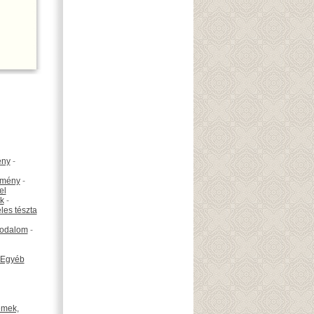
ény
-
emény
-
el
k
-
les tészta
odalom
-
Egyéb
émek,