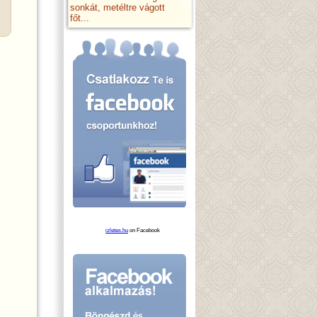
sonkát, metéltre vágott
főt...
izletes.hu
on Facebook