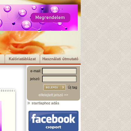
Kalóriatáblázat
Használati útmutató
e-mail:
jelszó:
Új tag
elfelejtett jelszó >>
startlaphoz adás