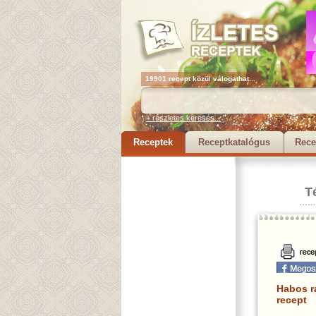
19901 recept közül válogathat...
+ részletes keresés...
Receptek
Receptkatalógus
Rece
T
Habos r
recept