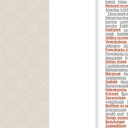
habok
-
Halas
Nemzeti rece
Amerikai (USA
-
Távol-keleti
Német konyha
konyha
-
Leng
konyha
-
Erdél
Halételek
-
Le
halak
-
Salátá
Vallási recep
Vegetáriánus 
sütemény
-
Só
Fogyókúrás é
Fogyókúrás hú
desszertek
-
E
Diétás ételek
Candidásokna
Májbetegekne
Mártások
-
Al
Vadételekhez
Saláták
-
Maj
Burgonyasalá
Hidegkonyha
Köretek
-
Bur
Savanyúság
gyümölcsök
-
Befőttek és ta
Gyümölcssajt
Ízesítő, ecet
-
Tenger gyümö
Belsőségek
-
Szabadtűzön