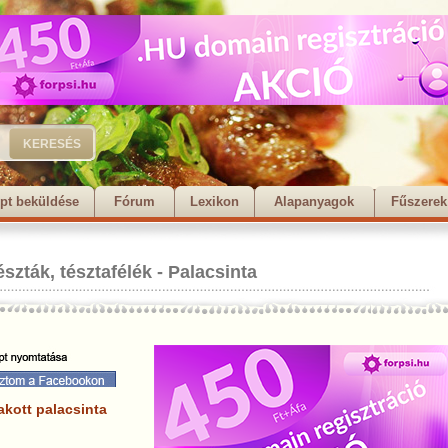
pt beküldése
Fórum
Lexikon
Alapanyagok
Fűszerek
észták, tésztafélék
-
Palacsinta
akott palacsinta