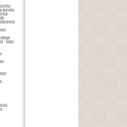
konyha
-
ai konyha
onyha
-
vák
ntenegrói
geri
 ételek
ta
-
Édes
-
is
ek
-
khez
-
ta
-
lcsíz
-
rp
-