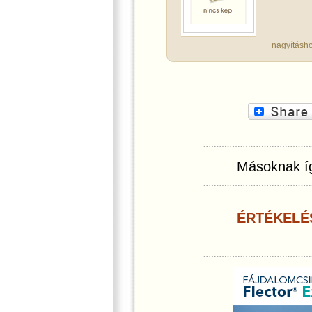
nagyításho
Másoknak íg
ÉRTÉKELÉ