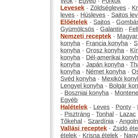
Wok
-
Egyéb
-
Pörkölt
Levesek
-
Zöldségleves
-
K
leves
-
Húsleves
-
Sajtos le
Előételek
-
Sajtos
-
Gombá
Gyümölcsös
-
Galantin
-
Fel
Nemzeti receptek
-
Magyar
konyha
-
Francia konyha
-
S
konyha
-
Orosz konyha
-
Kí
konyha
-
Dél-amerikai kony
konyha
-
Japán konyha
-
Th
konyha
-
Német konyha
-
Os
Svéd konyha
-
Mexikói kony
Lengyel konyha
-
Bolgár ko
-
Boszniai konyha
-
Montene
Egyéb
Halételek
-
Leves
-
Ponty
-
-
Pisztráng
-
Tonhal
-
Lazac
Tőkehal
-
Szardínia
-
Angol
Vallási receptek
-
Zsidó éte
ételek
-
Krisna ételek
-
Nagyb