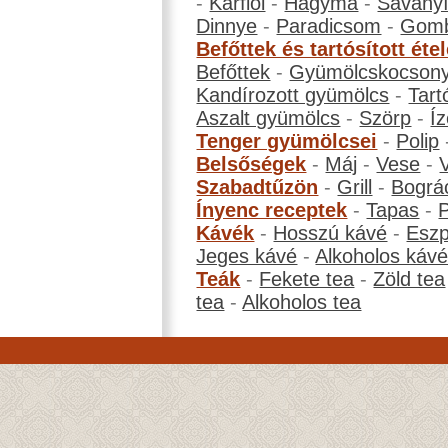
-
Karfiol
-
Hagyma
-
Savanyí
Dinnye
-
Paradicsom
-
Gom
Befőttek és tartósított éte
Befőttek
-
Gyümölcskocson
Kandírozott gyümölcs
-
Tart
Aszalt gyümölcs
-
Szörp
-
Íz
Tenger gyümölcsei
-
Polip
Belsőségek
-
Máj
-
Vese
-
Szabadtűzön
-
Grill
-
Bográ
Ínyenc receptek
-
Tapas
-
Kávék
-
Hosszú kávé
-
Eszp
Jeges kávé
-
Alkoholos káv
Teák
-
Fekete tea
-
Zöld tea
tea
-
Alkoholos tea