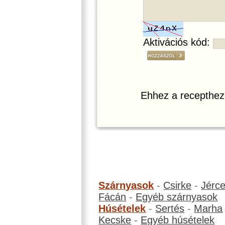
Aktivációs kód:
Ehhez a recepthez
Szárnyasok
-
Csirke
-
Jérc
Fácán
-
Egyéb szárnyasok
Húsételek
-
Sertés
-
Marha
Kecske
-
Egyéb húsételek