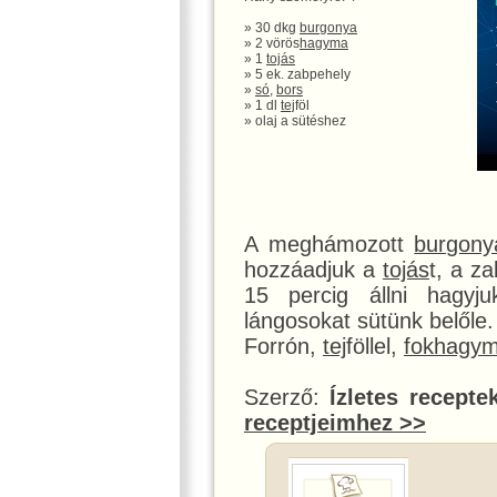
» 30 dkg
burgonya
» 2 vörös
hagyma
» 1
tojás
» 5 ek. zabpehely
»
só
,
bors
» 1 dl
tej
föl
» olaj a sütéshez
A meghámozott
burgony
hozzáadjuk a
tojás
t, a z
15 percig állni hagyj
lángosokat sütünk belőle.
Forrón,
tej
föllel,
fokhagy
Szerző:
Ízletes recepte
receptjeimhez >>