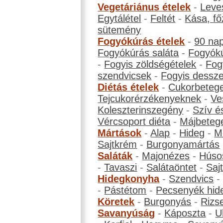
Vegetáriánus ételek
-
Leve
Egytálétel
-
Feltét
-
Kása, fő
sütemény
Fogyókúrás ételek
-
90 na
Fogyókúrás saláta
-
Fogyókú
-
Fogyis zöldségételek
-
Fog
szendvicsek
-
Fogyis dessze
Diétás ételek
-
Cukorbeteg
Tejcukorérzékenyeknek
-
Ve
Koleszterinszegény
-
Szív é
Vércsoport diéta
-
Májbeteg
Mártások
-
Alap
-
Hideg
-
M
Sajtkrém
-
Burgonyamártás
Saláták
-
Majonézes
-
Húso
-
Tavaszi
-
Salátaöntet
-
Saj
Hidegkonyha
-
Szendvics
-
Pástétom
-
Pecsenyék hid
Köretek
-
Burgonyás
-
Rizs
Savanyúság
-
Káposzta
-
U