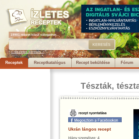
19901 recept közül válogathat...
+ részletes keresés...
Receptek
Receptkatalógus
Recept beküldése
Fórum
Tészták, tészt
Ukrán lángos recept
Hány személyre: 4