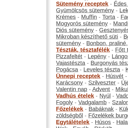
Sütemény receptek
-
Édes
Gyümölcsös sütemény
-
Le
Krémes
-
Muffin
-
Torta
-
Fa
Mogyorós sütemény
-
Mand
Diós sütemény
-
Gesztenyé
Mikroban készíthető süti
-
B
sütemény
-
Bonbon, praliné, 
Tészták, tésztafélék
-
Főtt 
Pizzafeltét
-
Lepény
-
Lángo
Vajastészta
-
Burgonyás tés
Pogácsa
-
Leveles tészta
-
Ünnepi receptek
-
Húsvét
Karácsony
-
Szilveszter
-
Új
Valentin nap
-
Advent
-
Miku
Vadhús ételek
-
Nyúl
-
Vadd
Fogoly
-
Vadgalamb
-
Szalo
Főzelékek
-
Babáknak
-
Kül
zöldségből
-
Főzelékek burg
Egytálételek
-
Húsos
-
Hala