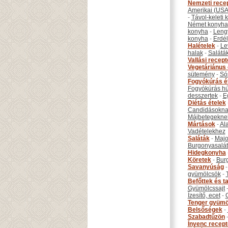
Nemzeti rece
Amerikai (USA
-
Távol-keleti
Német konyha
konyha
-
Leng
konyha
-
Erdél
Halételek
-
Le
halak
-
Salátá
Vallási recep
Vegetáriánus 
sütemény
-
Só
Fogyókúrás é
Fogyókúrás hú
desszertek
-
E
Diétás ételek
Candidásokna
Májbetegekne
Mártások
-
Al
Vadételekhez
Saláták
-
Maj
Burgonyasalá
Hidegkonyha
Köretek
-
Bur
Savanyúság
gyümölcsök
-
Befőttek és ta
Gyümölcssajt
Ízesítő, ecet
-
Tenger gyümö
Belsőségek
-
Szabadtűzön
Ínyenc recep