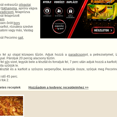
nál extraszűz
olívaolaj
d
fokhagyma
, apróra vágva
aradicsom
, felaprózva
ál felaprózott
yem
ssen őrölt
bors
 karfiol, rózsákra szedve
gatoni vagy más, Vastag
nál Pecorino
sajt
,
uk fel az olajat közepes tűzön. Adjuk hozzá a
paradicsom
ot, a petrezselymet, í
s
sal. Pároljuk 20 percig alacsony tűzön.
 fel
só
s vizet, tegyük bele a tésztát és forraljuk fel, 7 perc után adjuk hozzá a karfiol
zta szűrjük le.
tésztát és a karfiolt a szószos serpenyőbe, keverjük össze, szórjuk meg Pecorin
i idő 45 perc.
 fok 2.
letes receptek
Hozzáadom a kedvenc receptjeimhez >>