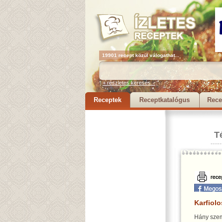
19901 recept közül válogathat...
+ részletes keresés...
Receptek
Receptkatalógus
Rece
T
Karfiolo
Hány szem