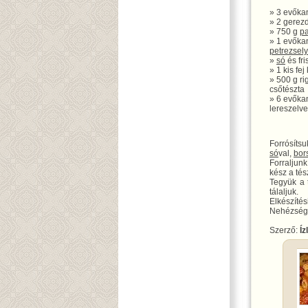
» 3 evőka
» 2 gerez
» 750 g
p
» 1 evőkan
petrezsel
»
só
és fri
» 1 kis fej
» 500 g ri
csőtészta
» 6 evőka
lereszelve
Forrósíts
só
val,
bor
Forraljunk
kész a tés
Tegyük a 
tálaljuk.
Elkészítés
Nehézségi
Szerző:
Íz