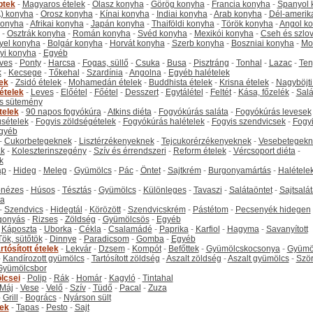
ptek
-
Magyaros ételek
-
Olasz konyha
-
Görög konyha
-
Francia konyha
-
Spanyol 
) konyha
-
Orosz konyha
-
Kínai konyha
-
Indiai konyha
-
Arab konyha
-
Dél-amerik
 konyha
-
Afrikai konyha
-
Japán konyha
-
Thaiföldi konyha
-
Török konyha
-
Angol k
-
Osztrák konyha
-
Román konyha
-
Svéd konyha
-
Mexikói konyha
-
Cseh és szlo
yel konyha
-
Bolgár konyha
-
Horvát konyha
-
Szerb konyha
-
Boszniai konyha
-
Mo
yi konyha
-
Egyéb
ves
-
Ponty
-
Harcsa
-
Fogas, süllő
-
Csuka
-
Busa
-
Pisztráng
-
Tonhal
-
Lazac
-
Ten
k
-
Kecsege
-
Tőkehal
-
Szardínia
-
Angolna
-
Egyéb halételek
tek
-
Zsidó ételek
-
Mohamedán ételek
-
Buddhista ételek
-
Krisna ételek
-
Nagyböjti
ételek
-
Leves
-
Előétel
-
Főétel
-
Desszert
-
Egytálétel
-
Feltét
-
Kása, főzelék
-
Salá
s sütemény
telek
-
90 napos fogyókúra
-
Atkins diéta
-
Fogyókúrás saláta
-
Fogyókúrás levesek
sételek
-
Fogyis zöldségételek
-
Fogyókúrás halételek
-
Fogyis szendvicsek
-
Fogy
gyéb
-
Cukorbetegeknek
-
Lisztérzékenyeknek
-
Tejcukorérzékenyeknek
-
Vesebetegekn
k
-
Koleszterinszegény
-
Szív és érrendszeri
-
Reform ételek
-
Vércsoport diéta
-
k
ap
-
Hideg
-
Meleg
-
Gyümölcs
-
Pác
-
Öntet
-
Sajtkrém
-
Burgonyamártás
-
Halétele
onézes
-
Húsos
-
Tésztás
-
Gyümölcs
-
Különleges
-
Tavaszi
-
Salátaöntet
-
Sajtsalá
ta
-
Szendvics
-
Hidegtál
-
Körözött
-
Szendvicskrém
-
Pástétom
-
Pecsenyék hidegen
gonyás
-
Rizses
-
Zöldség
-
Gyümölcsös
-
Egyéb
-
Káposzta
-
Uborka
-
Cékla
-
Csalamádé
-
Paprika
-
Karfiol
-
Hagyma
-
Savanyított
Tök, sütőtök
-
Dinnye
-
Paradicsom
-
Gomba
-
Egyéb
rtósított ételek
-
Lekvár
-
Dzsem
-
Kompót
-
Befőttek
-
Gyümölcskocsonya
-
Gyümö
-
Kandírozott gyümölcs
-
Tartósított zöldség
-
Aszalt zöldség
-
Aszalt gyümölcs
-
Szö
Gyümölcsbor
lcsei
-
Polip
-
Rák
-
Homár
-
Kagyló
-
Tintahal
Máj
-
Vese
-
Velő
-
Szív
-
Tüdő
-
Pacal
-
Zuza
-
Grill
-
Bogrács
-
Nyárson sült
tek
-
Tapas
-
Pesto
-
Sajt