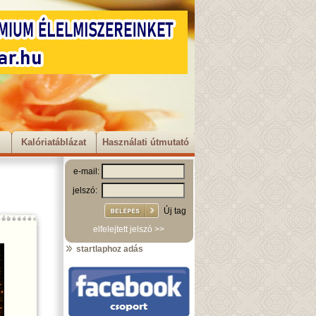
Kalóriatáblázat
Használati útmutató
e-mail:
jelszó:
Új tag
elfelejtett jelszó >>
startlaphoz adás