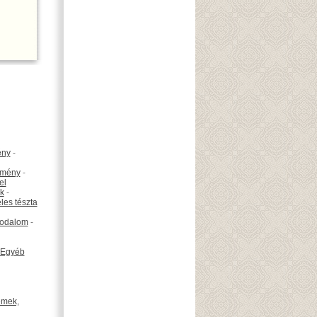
ény
-
emény
-
el
k
-
les tészta
odalom
-
Egyéb
émek,