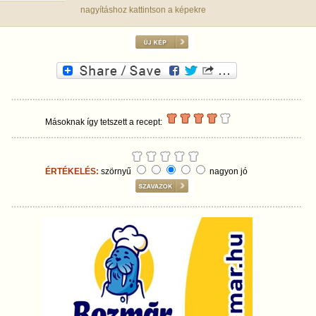
nagyításhoz kattintson a képekre
Másoknak így tetszett a recept:
ÉRTÉKELÉS:
szörnyű
nagyon jó