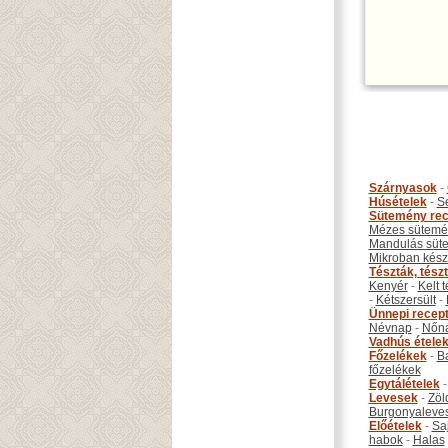
Szárnyasok
-
Húsételek
-
S
Sütemény rec
Mézes sütemé
Mandulás süt
Mikroban készí
Tészták, tész
Kenyér
-
Kelt 
-
Kétszersült
-
Ünnepi recep
Névnap
-
Nőn
Vadhús étele
Főzelékek
-
B
főzelékek
Egytálételek
Levesek
-
Zöl
Burgonyaleve
Előételek
-
Sa
habok
-
Halas