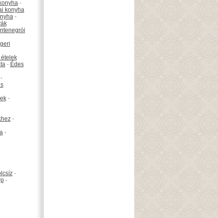
konyha
-
ai konyha
onyha
-
vák
ntenegrói
geri
 ételek
ta
-
Édes
-
is
ek
-
khez
-
ta
-
lcsíz
-
rp
-