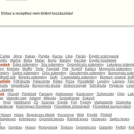
Ehhez a recepthez nem történt hozzászólás!
Csirke
-
Jérce
-
Kakas
-
Pulyka
-
Kacsa
-
Liba
-
Fácán
-
Egyéb szárnyasok
ertés
-
Marha
-
Birka
-
Malac
-
Borjú
-
Bárány
-
Kecske
-
Egyéb húsételek
eptek
-
Édes sütemény
-
Sós sütemény
-
Gyümölcsös sütemény
-
Lekváros sütem
ny
-
Krémes
-
Muffin
-
Torta
-
Fagylalt
-
Pite
-
Kuglóf
-
Kalács
-
Mogyorós sütemény
-
emény
-
Sajtos sütemény
-
Diós sütemény
-
Gesztenyés sütemény
-
Burgonyás süt
thető süti
-
Bögrés sütemény
-
Gofri
-
Csokoládés sütemény
-
Bonbon, praliné, trüff
tafélék
-
Főtt tészta
-
Palacsinta
-
Rétes
-
Pizza
-
Pizzafeltét
-
Lepény
-
Lángos
-
Fán
tészta
-
Vajastészta
-
Burgonyás tészta
-
Sörkorcsolyák
-
Sült tészta
-
Pogácsa
-
Leve
Lasagne
tek
-
Húsvét
-
Pünkösd
-
Farsang
-
Halloween
-
Karácsony
-
Szilveszter
-
Újév
-
Lak
ap
-
Valentin nap
-
Advent
-
Mikulás
-
Születésnap
-
Esküvő
k
-
Nyúl
-
Vaddisznó
-
Őz
-
Szarvas
-
Egyéb
-
Fürj
-
Fogoly
-
Vadgalamb
-
Szalonka
abáknak
-
Különleges főzelékek
-
Főzelékek zöldségből
-
Főzelékek burgonyából
-
-
Húsos
-
Halas
-
Bográcsos ételek
-
Kocsonya
-
Wok
-
Egyéb
-
Pörkölt
dségleves
-
Krémleves
-
Gyümölcsleves
-
Rántott leves
-
Húsleves
-
Sajtos leves
-
s
jtos
-
Gombás
-
Húsos
-
Ropogósok
-
Tojásos
-
Gyümölcsös
-
Galantin
-
Felfújt
-
Kr