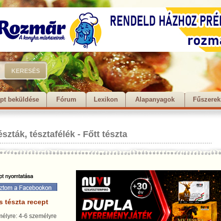
pt beküldése
Fórum
Lexikon
Alapanyagok
Fűszerek
észták, tésztafélék
-
Főtt tészta
s tészta recept
élyre: 4-6 személyre