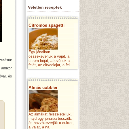
Véletlen receptek
Citromos spagetti
Egy jénaiban
összekeverjük a vajat, a
zesítsük
citrom héját, a levének a
felét, az olívaolajat, a fel...
t, amikor
óval, és
Almás cobbler
Az almákat felszeleteljük,
majd egy jénaiba tesszük,
és hozzákeverjük a cukrot,
a vajat, a na...