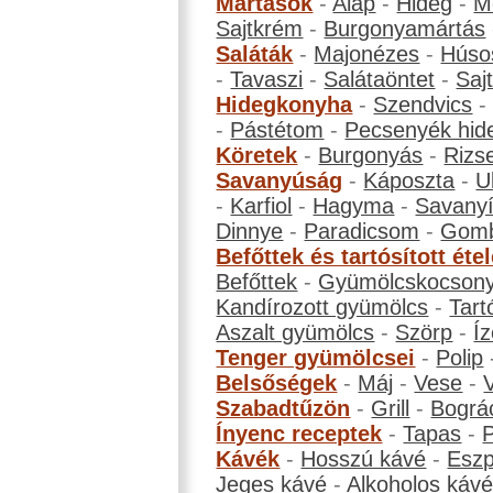
Mártások
-
Alap
-
Hideg
-
M
Sajtkrém
-
Burgonyamártás
Saláták
-
Majonézes
-
Húso
-
Tavaszi
-
Salátaöntet
-
Saj
Hidegkonyha
-
Szendvics
-
Pástétom
-
Pecsenyék hid
Köretek
-
Burgonyás
-
Rizs
Savanyúság
-
Káposzta
-
U
-
Karfiol
-
Hagyma
-
Savanyí
Dinnye
-
Paradicsom
-
Gom
Befőttek és tartósított éte
Befőttek
-
Gyümölcskocson
Kandírozott gyümölcs
-
Tart
Aszalt gyümölcs
-
Szörp
-
Íz
Tenger gyümölcsei
-
Polip
Belsőségek
-
Máj
-
Vese
-
Szabadtűzön
-
Grill
-
Bográ
Ínyenc receptek
-
Tapas
-
Kávék
-
Hosszú kávé
-
Eszp
Jeges kávé
-
Alkoholos káv