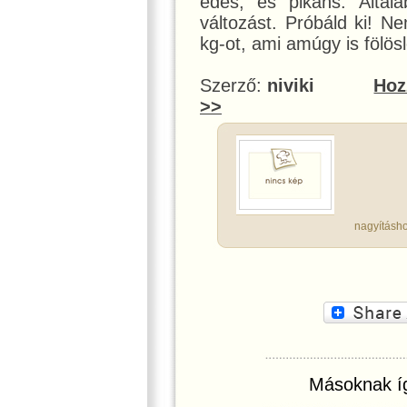
édes, és pikáns. Által
változást. Próbáld ki! N
kg-ot, ami amúgy is fölös
Szerző:
niviki
Hoz
>>
nagyításho
Másoknak íg