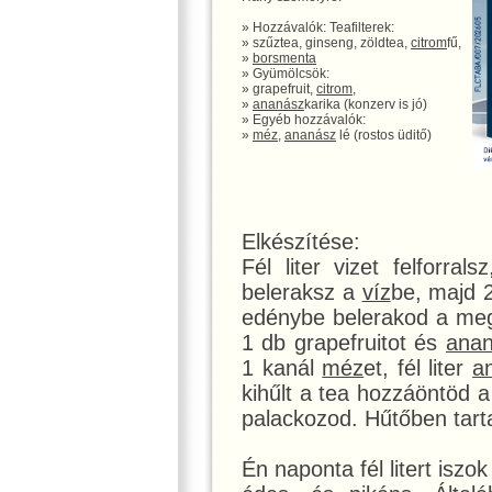
» Hozzávalók: Teafilterek:
» szűztea, ginseng, zöldtea,
citrom
fű,
»
bors
menta
» Gyümölcsök:
» grapefruit,
citrom
,
»
ananász
karika (konzerv is jó)
» Egyéb hozzávalók:
»
méz
,
ananász
lé (rostos üditő)
Elkészítése:
Fél liter vizet felforral
beleraksz a
víz
be, majd 
edénybe belerakod a meg
1 db grapefruitot és
ana
1 kanál
méz
et, fél liter
a
kihűlt a tea hozzáöntöd 
palackozod. Hűtőben tart
Én naponta fél litert isz