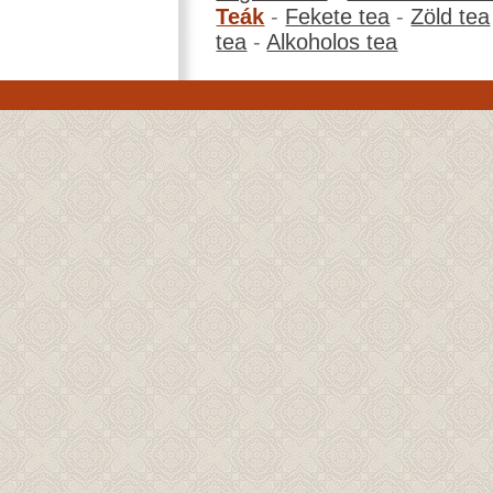
Teák
-
Fekete tea
-
Zöld tea
tea
-
Alkoholos tea