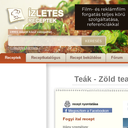
19901 recept közül válogathat...
+ részletes keresés...
Receptek
Receptkatalógus
Recept beküldése
Fórum
Teák
-
Zöld te
Fogyi ital recept
Hány személyre: