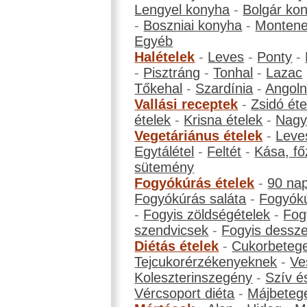
Lengyel konyha
-
Bolgár ko
-
Boszniai konyha
-
Montene
Egyéb
Halételek
-
Leves
-
Ponty
-
-
Pisztráng
-
Tonhal
-
Lazac
Tőkehal
-
Szardínia
-
Angol
Vallási receptek
-
Zsidó éte
ételek
-
Krisna ételek
-
Nagyb
Vegetáriánus ételek
-
Leve
Egytálétel
-
Feltét
-
Kása, fő
sütemény
Fogyókúrás ételek
-
90 na
Fogyókúrás saláta
-
Fogyókú
-
Fogyis zöldségételek
-
Fog
szendvicsek
-
Fogyis dessze
Diétás ételek
-
Cukorbeteg
Tejcukorérzékenyeknek
-
Ve
Koleszterinszegény
-
Szív é
Vércsoport diéta
-
Májbeteg