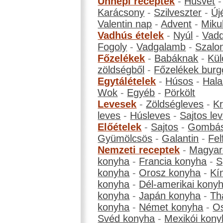
Ünnepi receptek
-
Húsvét
Karácsony
-
Szilveszter
-
Új
Valentin nap
-
Advent
-
Miku
Vadhús ételek
-
Nyúl
-
Vadd
Fogoly
-
Vadgalamb
-
Szalo
Főzelékek
-
Babáknak
-
Kül
zöldségből
-
Főzelékek burg
Egytálételek
-
Húsos
-
Hala
Wok
-
Egyéb
-
Pörkölt
Levesek
-
Zöldségleves
-
K
leves
-
Húsleves
-
Sajtos le
Előételek
-
Sajtos
-
Gombá
Gyümölcsös
-
Galantin
-
Fel
Nemzeti receptek
-
Magyar
konyha
-
Francia konyha
-
S
konyha
-
Orosz konyha
-
Kí
konyha
-
Dél-amerikai kony
konyha
-
Japán konyha
-
Th
konyha
-
Német konyha
-
Os
Svéd konyha
-
Mexikói kony