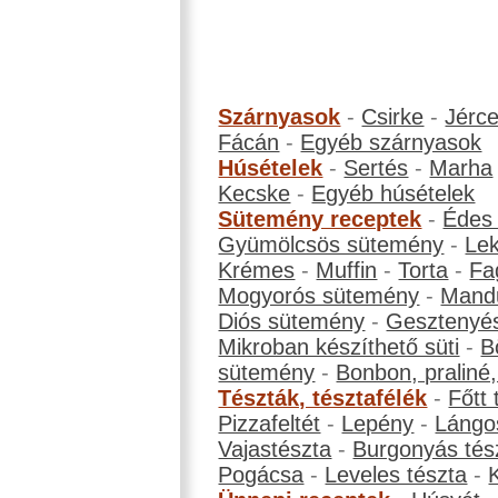
Szárnyasok
-
Csirke
-
Jérc
Fácán
-
Egyéb szárnyasok
Húsételek
-
Sertés
-
Marha
Kecske
-
Egyéb húsételek
Sütemény receptek
-
Édes
Gyümölcsös sütemény
-
Le
Krémes
-
Muffin
-
Torta
-
Fa
Mogyorós sütemény
-
Mand
Diós sütemény
-
Gesztenyé
Mikroban készíthető süti
-
B
sütemény
-
Bonbon, praliné, 
Tészták, tésztafélék
-
Főtt 
Pizzafeltét
-
Lepény
-
Lángo
Vajastészta
-
Burgonyás tés
Pogácsa
-
Leveles tészta
-