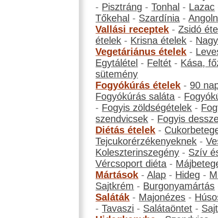
-
Pisztráng
-
Tonhal
-
Lazac
Tőkehal
-
Szardínia
-
Angol
Vallási receptek
-
Zsidó éte
ételek
-
Krisna ételek
-
Nagyb
Vegetáriánus ételek
-
Leve
Egytálétel
-
Feltét
-
Kása, fő
sütemény
Fogyókúrás ételek
-
90 na
Fogyókúrás saláta
-
Fogyókú
-
Fogyis zöldségételek
-
Fog
szendvicsek
-
Fogyis dessze
Diétás ételek
-
Cukorbeteg
Tejcukorérzékenyeknek
-
Ve
Koleszterinszegény
-
Szív é
Vércsoport diéta
-
Májbeteg
Mártások
-
Alap
-
Hideg
-
M
Sajtkrém
-
Burgonyamártás
Saláták
-
Majonézes
-
Húso
-
Tavaszi
-
Salátaöntet
-
Saj