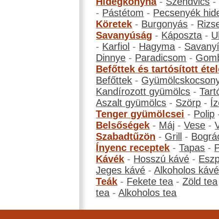
Hidegkonyha
-
Szendvics
-
Pástétom
-
Pecsenyék hid
Köretek
-
Burgonyás
-
Rizs
Savanyúság
-
Káposzta
-
U
-
Karfiol
-
Hagyma
-
Savanyí
Dinnye
-
Paradicsom
-
Gom
Befőttek és tartósított éte
Befőttek
-
Gyümölcskocson
Kandírozott gyümölcs
-
Tart
Aszalt gyümölcs
-
Szörp
-
Íz
Tenger gyümölcsei
-
Polip
Belsőségek
-
Máj
-
Vese
-
Szabadtűzön
-
Grill
-
Bográ
Ínyenc receptek
-
Tapas
-
Kávék
-
Hosszú kávé
-
Eszp
Jeges kávé
-
Alkoholos káv
Teák
-
Fekete tea
-
Zöld tea
tea
-
Alkoholos tea