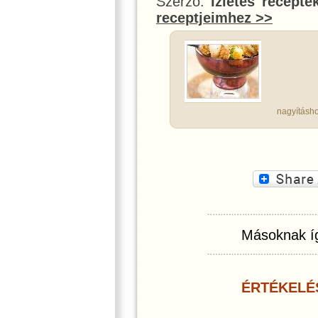
Szerző:
Ízletes recepte
receptjeimhez >>
nagyításho
Másoknak íg
ÉRTÉKELÉ