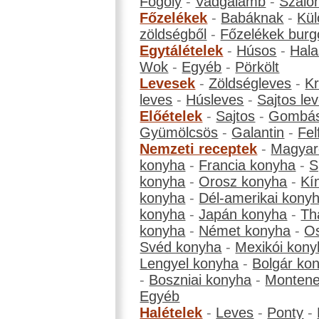
Fogoly
-
Vadgalamb
-
Szalo
Főzelékek
-
Babáknak
-
Kül
zöldségből
-
Főzelékek burg
Egytálételek
-
Húsos
-
Hala
Wok
-
Egyéb
-
Pörkölt
Levesek
-
Zöldségleves
-
K
leves
-
Húsleves
-
Sajtos le
Előételek
-
Sajtos
-
Gombá
Gyümölcsös
-
Galantin
-
Fel
Nemzeti receptek
-
Magyar
konyha
-
Francia konyha
-
S
konyha
-
Orosz konyha
-
Kí
konyha
-
Dél-amerikai kony
konyha
-
Japán konyha
-
Th
konyha
-
Német konyha
-
Os
Svéd konyha
-
Mexikói kony
Lengyel konyha
-
Bolgár ko
-
Boszniai konyha
-
Montene
Egyéb
Halételek
-
Leves
-
Ponty
-