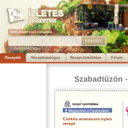
19901 recept közül válogathat...
+ részletes keresés...
Receptek
Receptkatalógus
Recept beküldése
Fórum
Szabadtűzön
Csirkés-ananászos nyárs
recept