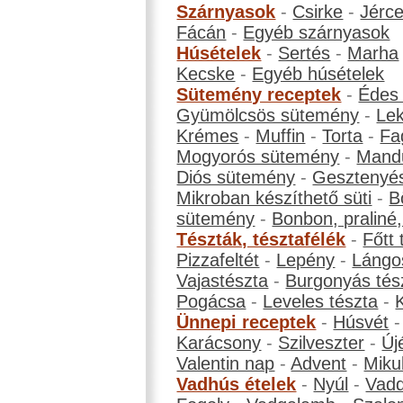
Szárnyasok
-
Csirke
-
Jérc
Fácán
-
Egyéb szárnyasok
Húsételek
-
Sertés
-
Marha
Kecske
-
Egyéb húsételek
Sütemény receptek
-
Édes
Gyümölcsös sütemény
-
Le
Krémes
-
Muffin
-
Torta
-
Fa
Mogyorós sütemény
-
Mand
Diós sütemény
-
Gesztenyé
Mikroban készíthető süti
-
B
sütemény
-
Bonbon, praliné, 
Tészták, tésztafélék
-
Főtt 
Pizzafeltét
-
Lepény
-
Lángo
Vajastészta
-
Burgonyás tés
Pogácsa
-
Leveles tészta
-
Ünnepi receptek
-
Húsvét
Karácsony
-
Szilveszter
-
Új
Valentin nap
-
Advent
-
Miku
Vadhús ételek
-
Nyúl
-
Vadd