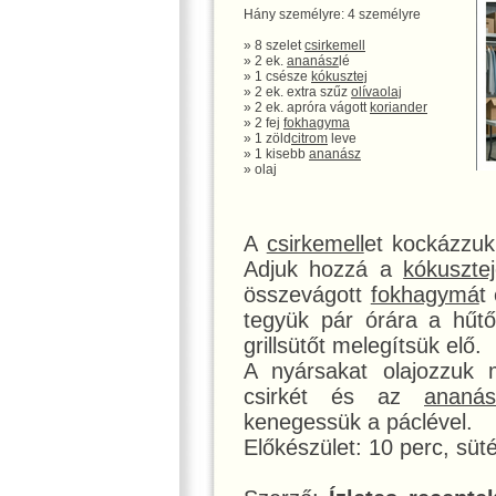
Hány személyre: 4 személyre
» 8 szelet
csirkemell
» 2 ek.
ananász
lé
» 1 csésze
kókusztej
» 2 ek. extra szűz
olívaolaj
» 2 ek. apróra vágott
koriander
» 2 fej
fokhagyma
» 1 zöld
citrom
leve
» 1 kisebb
ananász
» olaj
A
csirkemell
et kockázzuk
Adjuk hozzá a
kókusztej
összevágott
fokhagymá
t
tegyük pár órára a hűt
grillsütőt melegítsük elő.
A nyársakat olajozzuk 
csirkét és az
ananás
kenegessük a páclével.
Előkészület: 10 perc, süté