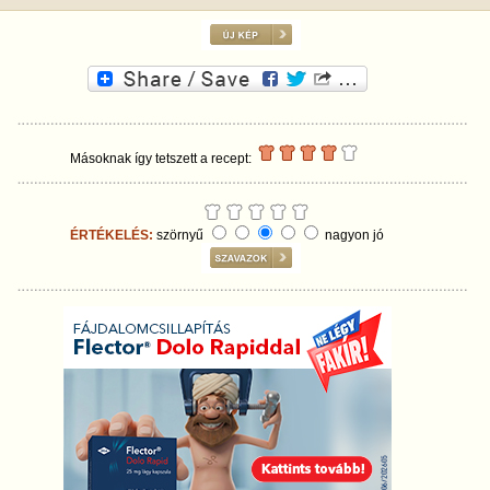
Másoknak így tetszett a recept:
ÉRTÉKELÉS:
szörnyű
nagyon jó