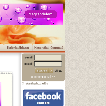
Kalóriatáblázat
Használati útmutató
e-mail:
jelszó:
Új tag
elfelejtett jelszó >>
startlaphoz adás