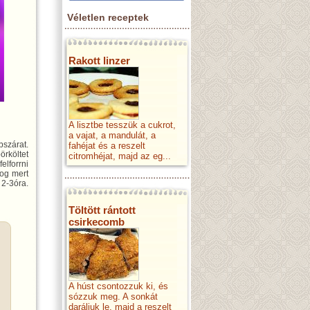
Véletlen receptek
Rakott linzer
A lisztbe tesszük a cukrot,
a vajat, a mandulát, a
bszárat.
fahéjat és a reszelt
rköltet
citromhéjat, majd az eg...
elforrni
og mert
2-3óra.
Töltött rántott
csirkecomb
A húst csontozzuk ki, és
sózzuk meg. A sonkát
daráljuk le, majd a reszelt