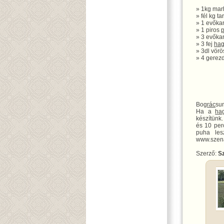
» 1kg mar
» fél kg t
» 1 evőka
» 1 piros
p
» 3 evőka
» 3 fej
ha
» 3dl vörö
» 4 gerez
Bog
rác
su
Ha a
ha
készítünk
és 10 per
puha les
www.szena
Szerző:
Sz