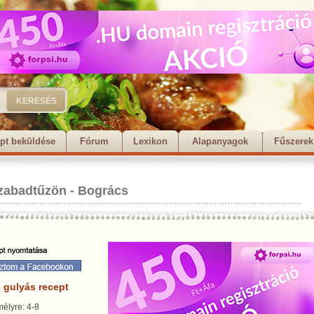
pt beküldése
Fórum
Lexikon
Alapanyagok
Fűszerek
zabadtűzön
-
Bogrács
 gulyás recept
élyre: 4-8