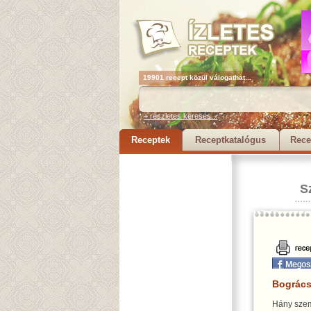
19901 recept közül válogathat...
+ részletes keresés...
Receptek
Receptkatalógus
Rece
S
Bogrács
Hány szem