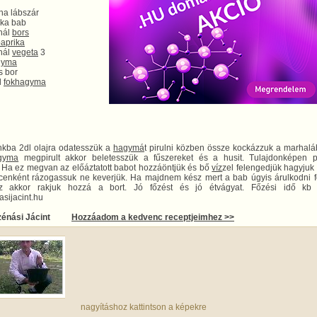
ha lábszár
arka bab
nál
bors
aprika
nál
vegeta
3
gyma
s bor
d
fokhagyma
nkba 2dl olajra odatesszük a
hagymá
t pirulni közben össze kockázzuk a marhalá
gyma
megpirult akkor beletesszük a fűszereket és a husit. Tulajdonképen pö
. Ha ez megvan az előáztatott babot hozzáöntjük és bő
víz
zel felengedjük hagyjuk f
cenként rázogassuk ne keverjük. Ha majdnem kész mert a bab úgyis árulkodni f
z akkor rakjuk hozzá a bort. Jó főzést és jó étvágyat. Főzési idő kb 
sijacint.hu
énási Jácint
Hozzáadom a kedvenc receptjeimhez >>
nagyításhoz kattintson a képekre