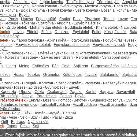
 konyha
-
Afrikai konyha
-
Japán konyha
-
Thaiföldi konyha
-
Török konyha
-
Angol k
-
Osztrák konyha
-
Román konyha
-
Svéd konyha
-
Mexikói konyha
-
Cseh és szlo
yel konyha
-
Bolgár konyha
-
Horvát konyha
-
Szerb konyha
-
Boszniai konyha
-
Mo
yi konyha
-
Egyéb
ves
-
Ponty
-
Harcsa
-
Fogas, süllő
-
Csuka
-
Busa
-
Pisztráng
-
Tonhal
-
Lazac
-
Ten
k
-
Kecsege
-
Tőkehal
-
Szardínia
-
Angolna
-
Egyéb halételek
tek
-
Zsidó ételek
-
Mohamedán ételek
-
Buddhista ételek
-
Krisna ételek
-
Nagyböjti
ételek
-
Leves
-
Előétel
-
Főétel
-
Desszert
-
Egytálétel
-
Feltét
-
Kása, főzelék
-
Salá
s sütemény
telek
-
90 napos fogyókúra
-
Atkins diéta
-
Fogyókúrás saláta
-
Fogyókúrás levesek
sételek
-
Fogyis zöldségételek
-
Fogyókúrás halételek
-
Fogyis szendvicsek
-
Fogy
gyéb
-
Cukorbetegeknek
-
Lisztérzékenyeknek
-
Tejcukorérzékenyeknek
-
Vesebetegekn
k
-
Koleszterinszegény
-
Szív és érrendszeri
-
Reform ételek
-
Vércsoport diéta
-
k
ap
-
Hideg
-
Meleg
-
Gyümölcs
-
Pác
-
Öntet
-
Sajtkrém
-
Burgonyamártás
-
Halétele
onézes
-
Húsos
-
Tésztás
-
Gyümölcs
-
Különleges
-
Tavaszi
-
Salátaöntet
-
Sajtsalá
ta
-
Szendvics
-
Hidegtál
-
Körözött
-
Szendvicskrém
-
Pástétom
-
Pecsenyék hidegen
gonyás
-
Rizses
-
Zöldség
-
Gyümölcsös
-
Egyéb
-
Káposzta
-
Uborka
-
Cékla
-
Csalamádé
-
Paprika
-
Karfiol
-
Hagyma
-
Savanyított
Tök, sütőtök
-
Dinnye
-
Paradicsom
-
Gomba
-
Egyéb
rtósított ételek
-
Lekvár
-
Dzsem
-
Kompót
-
Befőttek
-
Gyümölcskocsonya
-
Gyümö
-
Kandírozott gyümölcs
-
Tartósított zöldség
-
Aszalt zöldség
-
Aszalt gyümölcs
-
Szö
Gyümölcsbor
lcsei
-
Polip
-
Rák
-
Homár
-
Kagyló
-
Tintahal
Máj
-
Vese
-
Velő
-
Szív
-
Tüdő
-
Pacal
-
Zuza
-
Grill
-
Bogrács
-
Nyárson sült
tek
-
Tapas
-
Pesto
-
Sajt
ú kávé
-
Eszpresszó
-
Cappuccino
-
Török kávé
-
Jeges kávé
-
Alkoholos kávé
tea
-
Zöld tea
-
Gyümölcstea
-
Gyógytea
-
Jeges tea
-
Alkoholos tea
unk. Ezen fájlok információkat szolgáltatnak számunkra a felhasználó oldallát