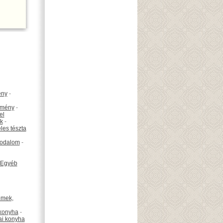
ény
-
emény
-
el
k
-
les tészta
odalom
-
Egyéb
émek,
konyha
-
ai konyha