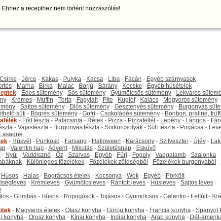
Ehhez a recepthez nem történt hozzászólás!
Csirke
-
Jérce
-
Kakas
-
Pulyka
-
Kacsa
-
Liba
-
Fácán
-
Egyéb szárnyasok
ertés
-
Marha
-
Birka
-
Malac
-
Borjú
-
Bárány
-
Kecske
-
Egyéb húsételek
eptek
-
Édes sütemény
-
Sós sütemény
-
Gyümölcsös sütemény
-
Lekváros sütem
ny
-
Krémes
-
Muffin
-
Torta
-
Fagylalt
-
Pite
-
Kuglóf
-
Kalács
-
Mogyorós sütemény
-
emény
-
Sajtos sütemény
-
Diós sütemény
-
Gesztenyés sütemény
-
Burgonyás süt
thető süti
-
Bögrés sütemény
-
Gofri
-
Csokoládés sütemény
-
Bonbon, praliné, trüff
tafélék
-
Főtt tészta
-
Palacsinta
-
Rétes
-
Pizza
-
Pizzafeltét
-
Lepény
-
Lángos
-
Fán
tészta
-
Vajastészta
-
Burgonyás tészta
-
Sörkorcsolyák
-
Sült tészta
-
Pogácsa
-
Leve
Lasagne
tek
-
Húsvét
-
Pünkösd
-
Farsang
-
Halloween
-
Karácsony
-
Szilveszter
-
Újév
-
Lak
ap
-
Valentin nap
-
Advent
-
Mikulás
-
Születésnap
-
Esküvő
k
-
Nyúl
-
Vaddisznó
-
Őz
-
Szarvas
-
Egyéb
-
Fürj
-
Fogoly
-
Vadgalamb
-
Szalonka
abáknak
-
Különleges főzelékek
-
Főzelékek zöldségből
-
Főzelékek burgonyából
-
-
Húsos
-
Halas
-
Bográcsos ételek
-
Kocsonya
-
Wok
-
Egyéb
-
Pörkölt
dségleves
-
Krémleves
-
Gyümölcsleves
-
Rántott leves
-
Húsleves
-
Sajtos leves
-
s
jtos
-
Gombás
-
Húsos
-
Ropogósok
-
Tojásos
-
Gyümölcsös
-
Galantin
-
Felfújt
-
Kr
ptek
-
Magyaros ételek
-
Olasz konyha
-
Görög konyha
-
Francia konyha
-
Spanyol 
) konyha
-
Orosz konyha
-
Kínai konyha
-
Indiai konyha
-
Arab konyha
-
Dél-amerik