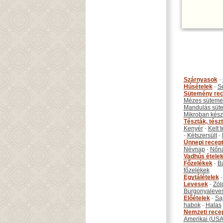
Szárnyasok
-
Húsételek
-
S
Sütemény rec
Mézes sütemé
Mandulás süt
Mikroban készí
Tészták, tész
Kenyér
-
Kelt 
-
Kétszersült
-
Ünnepi recep
Névnap
-
Nőn
Vadhús étele
Főzelékek
-
B
főzelékek
Egytálételek
Levesek
-
Zöl
Burgonyaleve
Előételek
-
Sa
habok
-
Halas
Nemzeti rece
Amerikai (USA