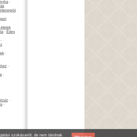
onyha
-
vák
ntenegrói
geri
 ételek
ta
-
Édes
-
is
ek
-
khez
-
ta
-
lcsíz
-
rp
-
ogatási szokásairól, de nem tárolnak