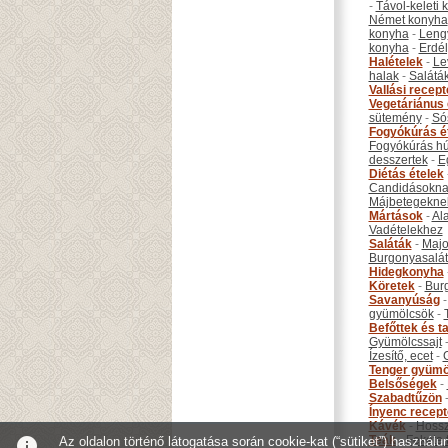
-
Távol-keleti
Német konyha
konyha
-
Leng
konyha
-
Erdél
Halételek
-
Le
halak
-
Salátá
Vallási recep
Vegetáriánus 
sütemény
-
Só
Fogyókúrás é
Fogyókúrás hú
desszertek
-
E
Diétás ételek
Candidásokna
Májbetegekne
Mártások
-
Al
Vadételekhez
Saláták
-
Maj
Burgonyasalá
Hidegkonyha
Köretek
-
Bur
Savanyúság
gyümölcsök
-
Befőttek és ta
Gyümölcssajt
Ízesítő, ecet
-
Tenger gyümö
Belsőségek
-
Szabadtűzön
Ínyenc recep
Kávék
-
Hossz
Teák
-
Fekete 
info
Az oldalon történő látogatása során cookie-kat (“sütiket”) használ