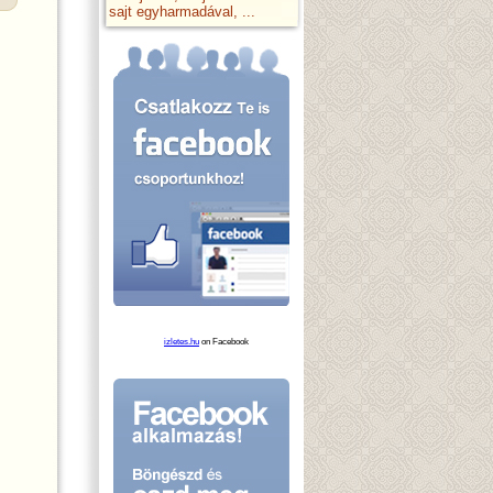
sajt egyharmadával, ...
izletes.hu
on Facebook