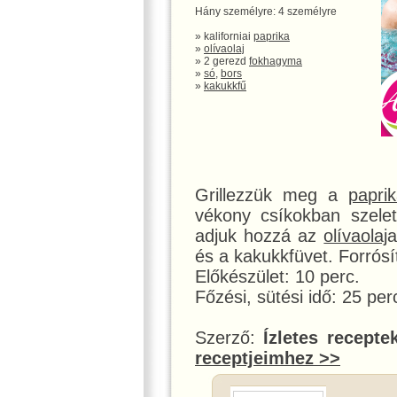
Hány személyre: 4 személyre
» kaliforniai
paprika
»
olívaolaj
» 2 gerezd
fokhagyma
»
só
,
bors
»
kakukkfű
Grillezzük meg a
papri
vékony csíkokban szelet
adjuk hozzá az
olívaolaj
a
és a kakukkfüvet. Forrósí
Előkészület: 10 perc.
Főzési, sütési idő: 25 per
Szerző:
Ízletes recepte
receptjeimhez >>