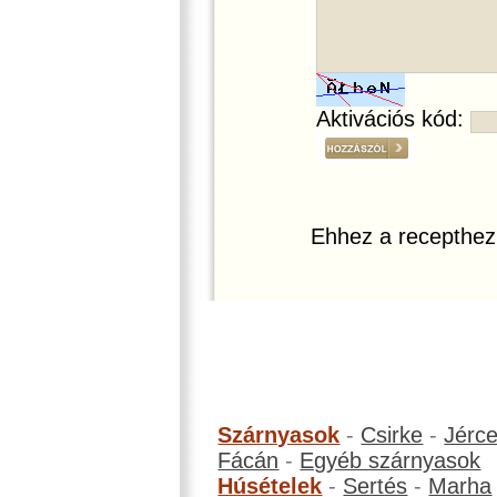
Aktivációs kód:
Ehhez a recepthez
Szárnyasok
-
Csirke
-
Jérc
Fácán
-
Egyéb szárnyasok
Húsételek
-
Sertés
-
Marha