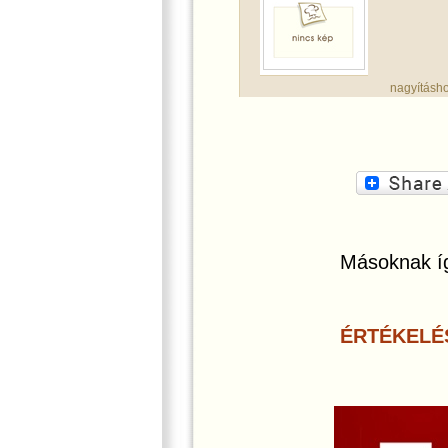
nagyításho
Másoknak íg
ÉRTÉKELÉ