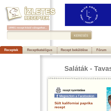
19901 recept közül válogathat...
+ részletes keresés...
Receptek
Receptkatalógus
Recept beküldése
Fórum
Saláták
-
Tava
Sült kaliforniai paprika
recept