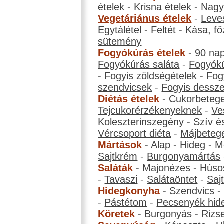
ételek
-
Krisna ételek
-
Nagyb
Vegetáriánus ételek
-
Leve
Egytálétel
-
Feltét
-
Kása, fő
sütemény
Fogyókúrás ételek
-
90 na
Fogyókúrás saláta
-
Fogyókú
-
Fogyis zöldségételek
-
Fog
szendvicsek
-
Fogyis dessze
Diétás ételek
-
Cukorbeteg
Tejcukorérzékenyeknek
-
Ve
Koleszterinszegény
-
Szív é
Vércsoport diéta
-
Májbeteg
Mártások
-
Alap
-
Hideg
-
M
Sajtkrém
-
Burgonyamártás
Saláták
-
Majonézes
-
Húso
-
Tavaszi
-
Salátaöntet
-
Saj
Hidegkonyha
-
Szendvics
-
Pástétom
-
Pecsenyék hid
Köretek
-
Burgonyás
-
Rizs