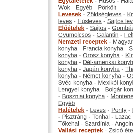
Egytálételek
-
Húsos
-
Hala
Wok
-
Egyéb
-
Pörkölt
Levesek
-
Zöldségleves
-
K
leves
-
Húsleves
-
Sajtos le
Előételek
-
Sajtos
-
Gombá
Gyümölcsös
-
Galantin
-
Fel
Nemzeti receptek
-
Magyar
konyha
-
Francia konyha
-
S
konyha
-
Orosz konyha
-
Kí
konyha
-
Dél-amerikai kony
konyha
-
Japán konyha
-
Th
konyha
-
Német konyha
-
Os
Svéd konyha
-
Mexikói kony
Lengyel konyha
-
Bolgár ko
-
Boszniai konyha
-
Montene
Egyéb
Halételek
-
Leves
-
Ponty
-
-
Pisztráng
-
Tonhal
-
Lazac
Tőkehal
-
Szardínia
-
Angol
Vallási receptek
-
Zsidó éte