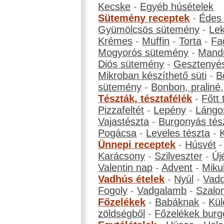
Kecske
-
Egyéb húsételek
Sütemény receptek
-
Édes
Gyümölcsös sütemény
-
Le
Krémes
-
Muffin
-
Torta
-
Fa
Mogyorós sütemény
-
Mand
Diós sütemény
-
Gesztenyé
Mikroban készíthető süti
-
B
sütemény
-
Bonbon, praliné, 
Tészták, tésztafélék
-
Főtt 
Pizzafeltét
-
Lepény
-
Lángo
Vajastészta
-
Burgonyás tés
Pogácsa
-
Leveles tészta
-
Ünnepi receptek
-
Húsvét
Karácsony
-
Szilveszter
-
Új
Valentin nap
-
Advent
-
Miku
Vadhús ételek
-
Nyúl
-
Vadd
Fogoly
-
Vadgalamb
-
Szalo
Főzelékek
-
Babáknak
-
Kül
zöldségből
-
Főzelékek burg