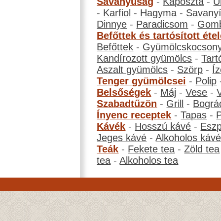
Savanyúság
-
Káposzta
-
U
-
Karfiol
-
Hagyma
-
Savanyí
Dinnye
-
Paradicsom
-
Gom
Befőttek és tartósított éte
Befőttek
-
Gyümölcskocson
Kandírozott gyümölcs
-
Tart
Aszalt gyümölcs
-
Szörp
-
Íz
Tenger gyümölcsei
-
Polip
Belsőségek
-
Máj
-
Vese
-
Szabadtűzön
-
Grill
-
Bográ
Ínyenc receptek
-
Tapas
-
Kávék
-
Hosszú kávé
-
Eszp
Jeges kávé
-
Alkoholos káv
Teák
-
Fekete tea
-
Zöld tea
tea
-
Alkoholos tea