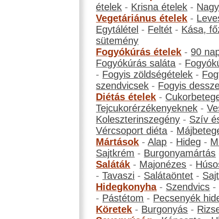
ételek
-
Krisna ételek
-
Nagyb
Vegetáriánus ételek
-
Leve
Egytálétel
-
Feltét
-
Kása, fő
sütemény
Fogyókúrás ételek
-
90 na
Fogyókúrás saláta
-
Fogyókú
-
Fogyis zöldségételek
-
Fog
szendvicsek
-
Fogyis dessze
Diétás ételek
-
Cukorbeteg
Tejcukorérzékenyeknek
-
Ve
Koleszterinszegény
-
Szív é
Vércsoport diéta
-
Májbeteg
Mártások
-
Alap
-
Hideg
-
M
Sajtkrém
-
Burgonyamártás
Saláták
-
Majonézes
-
Húso
-
Tavaszi
-
Salátaöntet
-
Saj
Hidegkonyha
-
Szendvics
-
Pástétom
-
Pecsenyék hid
Köretek
-
Burgonyás
-
Rizs