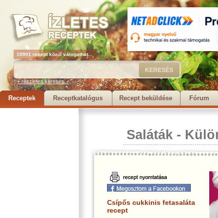
19901 recept közül válogathat...
+ részletes keresés...
Receptek
Receptkatalógus
Recept beküldése
Fórum
Saláták
-
Külö
Csípős cukkinis fetasaláta
recept