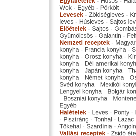
Egytálételek
-
Húsos
-
Hala
Wok
-
Egyéb
-
Pörkölt
Levesek
-
Zöldségleves
-
K
leves
-
Húsleves
-
Sajtos le
Előételek
-
Sajtos
-
Gombá
Gyümölcsös
-
Galantin
-
Fel
Nemzeti receptek
-
Magyar
konyha
-
Francia konyha
-
S
konyha
-
Orosz konyha
-
Kí
konyha
-
Dél-amerikai kony
konyha
-
Japán konyha
-
Th
konyha
-
Német konyha
-
Os
Svéd konyha
-
Mexikói kony
Lengyel konyha
-
Bolgár ko
-
Boszniai konyha
-
Montene
Egyéb
Halételek
-
Leves
-
Ponty
-
-
Pisztráng
-
Tonhal
-
Lazac
Tőkehal
-
Szardínia
-
Angol
Vallási receptek
-
Zsidó éte