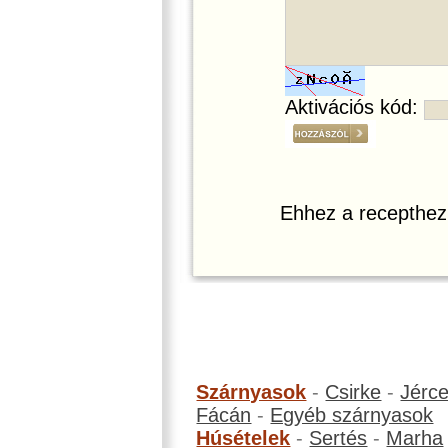
Aktivációs kód:
Ehhez a recepthez
Szárnyasok
-
Csirke
-
Jérc
Fácán
-
Egyéb szárnyasok
Húsételek
-
Sertés
-
Marha