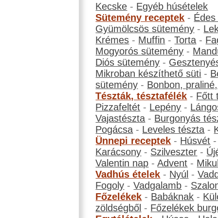
Kecske
-
Egyéb húsételek
Sütemény receptek
-
Édes
Gyümölcsös sütemény
-
Le
Krémes
-
Muffin
-
Torta
-
Fa
Mogyorós sütemény
-
Mand
Diós sütemény
-
Gesztenyé
Mikroban készíthető süti
-
B
sütemény
-
Bonbon, praliné, 
Tészták, tésztafélék
-
Főtt 
Pizzafeltét
-
Lepény
-
Lángo
Vajastészta
-
Burgonyás tés
Pogácsa
-
Leveles tészta
-
Ünnepi receptek
-
Húsvét
Karácsony
-
Szilveszter
-
Új
Valentin nap
-
Advent
-
Miku
Vadhús ételek
-
Nyúl
-
Vadd
Fogoly
-
Vadgalamb
-
Szalo
Főzelékek
-
Babáknak
-
Kül
zöldségből
-
Főzelékek burg