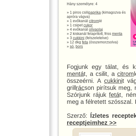
Hány személyre: 4
» 1 piros csili
paprika
(kimagozva és
apróra vágva)
» 1 evőkanál
citrom
lé
» 1 csipet
cukor
» 4 evőkanál
olívaolaj
» 2 kiskanál felaprított, friss
menta
» 3
cukkini
(felszeletelve)
» 12 dkg
feta
(összemorzsolva)
»
só
,
bors
Fogjunk egy tálat, és k
mentá
t, a csilit, a
citrom
összeérni. A
cukkini
t vá
grill
rác
son pirítsuk meg, 
Szórjunk rájuk
fetá
t, né
meg a félretett szósszal. 
Szerző:
Ízletes recepte
receptjeimhez >>