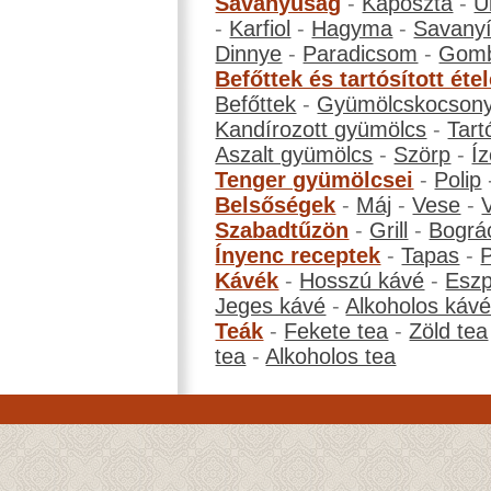
Savanyúság
-
Káposzta
-
U
-
Karfiol
-
Hagyma
-
Savanyí
Dinnye
-
Paradicsom
-
Gom
Befőttek és tartósított éte
Befőttek
-
Gyümölcskocson
Kandírozott gyümölcs
-
Tart
Aszalt gyümölcs
-
Szörp
-
Íz
Tenger gyümölcsei
-
Polip
Belsőségek
-
Máj
-
Vese
-
Szabadtűzön
-
Grill
-
Bográ
Ínyenc receptek
-
Tapas
-
Kávék
-
Hosszú kávé
-
Eszp
Jeges kávé
-
Alkoholos káv
Teák
-
Fekete tea
-
Zöld tea
tea
-
Alkoholos tea