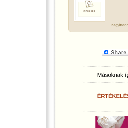
nagyításho
Másoknak íg
ÉRTÉKELÉ