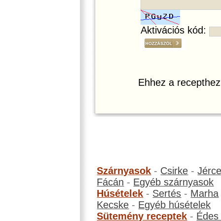
Aktivációs kód:
Ehhez a recepthez
Szárnyasok
-
Csirke
-
Jérc
Fácán
-
Egyéb szárnyasok
Húsételek
-
Sertés
-
Marha
Kecske
-
Egyéb húsételek
Sütemény receptek
-
Édes