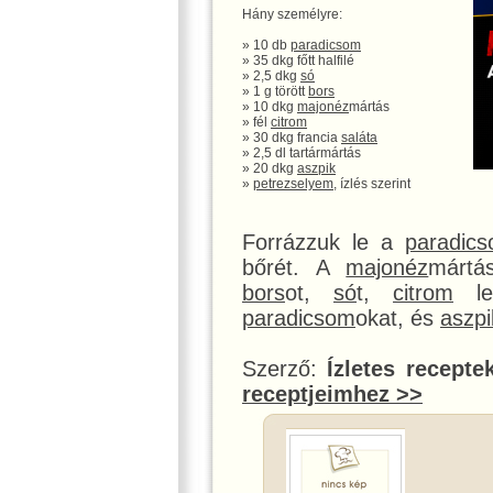
Hány személyre:
» 10 db
paradicsom
» 35 dkg főtt halfilé
» 2,5 dkg
só
» 1 g törött
bors
» 10 dkg
majonéz
mártás
» fél
citrom
» 30 dkg francia
saláta
» 2,5 dl tartármártás
» 20 dkg
aszpik
»
petrezselyem
, ízlés szerint
Forrázzuk le a
paradic
bőrét. A
majonéz
mártás
bors
ot,
só
t,
citrom
lev
paradicsom
okat, és
aszpi
Szerző:
Ízletes recepte
receptjeimhez >>