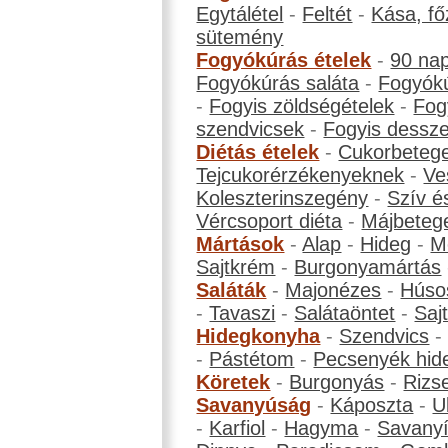
Egytálétel
-
Feltét
-
Kása, fő
sütemény
Fogyókúrás ételek
-
90 na
Fogyókúrás saláta
-
Fogyókú
-
Fogyis zöldségételek
-
Fog
szendvicsek
-
Fogyis dessze
Diétás ételek
-
Cukorbeteg
Tejcukorérzékenyeknek
-
Ve
Koleszterinszegény
-
Szív é
Vércsoport diéta
-
Májbeteg
Mártások
-
Alap
-
Hideg
-
M
Sajtkrém
-
Burgonyamártás
Saláták
-
Majonézes
-
Húso
-
Tavaszi
-
Salátaöntet
-
Saj
Hidegkonyha
-
Szendvics
-
Pástétom
-
Pecsenyék hid
Köretek
-
Burgonyás
-
Rizs
Savanyúság
-
Káposzta
-
U
-
Karfiol
-
Hagyma
-
Savanyí