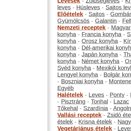
Levesek
-
Zöldségleves
-
K
leves
-
Húsleves
-
Sajtos le
Előételek
-
Sajtos
-
Gombá
Gyümölcsös
-
Galantin
-
Fel
Nemzeti receptek
-
Magyar
konyha
-
Francia konyha
-
S
konyha
-
Orosz konyha
-
Kí
konyha
-
Dél-amerikai kony
konyha
-
Japán konyha
-
Th
konyha
-
Német konyha
-
Os
Svéd konyha
-
Mexikói kony
Lengyel konyha
-
Bolgár ko
-
Boszniai konyha
-
Montene
Egyéb
Halételek
-
Leves
-
Ponty
-
-
Pisztráng
-
Tonhal
-
Lazac
Tőkehal
-
Szardínia
-
Angol
Vallási receptek
-
Zsidó éte
ételek
-
Krisna ételek
-
Nagyb
Vegetáriánus ételek
-
Leve