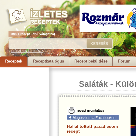
19901 recept közül válogathat...
+ részletes keresés...
Receptek
Receptkatalógus
Recept beküldése
Fórum
Saláták
-
Külö
Hallal töltött paradicsom
recept