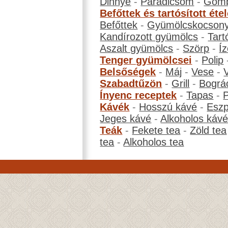
Dinnye
-
Paradicsom
-
Gom
Befőttek és tartósított éte
Befőttek
-
Gyümölcskocson
Kandírozott gyümölcs
-
Tart
Aszalt gyümölcs
-
Szörp
-
Íz
Tenger gyümölcsei
-
Polip
Belsőségek
-
Máj
-
Vese
-
Szabadtűzön
-
Grill
-
Bográ
Ínyenc receptek
-
Tapas
-
Kávék
-
Hosszú kávé
-
Eszp
Jeges kávé
-
Alkoholos káv
Teák
-
Fekete tea
-
Zöld tea
tea
-
Alkoholos tea