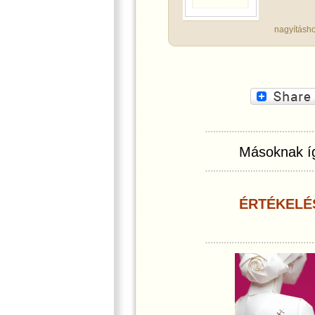
nagyításho
Másoknak íg
ÉRTÉKELÉ