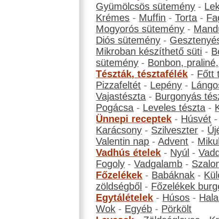
Gyümölcsös sütemény
-
Le
Krémes
-
Muffin
-
Torta
-
Fa
Mogyorós sütemény
-
Mand
Diós sütemény
-
Gesztenyé
Mikroban készíthető süti
-
B
sütemény
-
Bonbon, praliné, 
Tészták, tésztafélék
-
Főtt 
Pizzafeltét
-
Lepény
-
Lángo
Vajastészta
-
Burgonyás tés
Pogácsa
-
Leveles tészta
-
Ünnepi receptek
-
Húsvét
Karácsony
-
Szilveszter
-
Új
Valentin nap
-
Advent
-
Miku
Vadhús ételek
-
Nyúl
-
Vadd
Fogoly
-
Vadgalamb
-
Szalo
Főzelékek
-
Babáknak
-
Kül
zöldségből
-
Főzelékek burg
Egytálételek
-
Húsos
-
Hala
Wok
-
Egyéb
-
Pörkölt