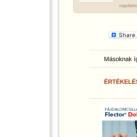
nagyításho
Másoknak íg
ÉRTÉKELÉ