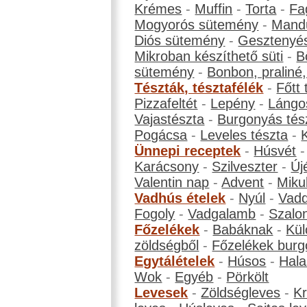
Krémes
-
Muffin
-
Torta
-
Fa
Mogyorós sütemény
-
Mand
Diós sütemény
-
Gesztenyé
Mikroban készíthető süti
-
B
sütemény
-
Bonbon, praliné, 
Tészták, tésztafélék
-
Főtt 
Pizzafeltét
-
Lepény
-
Lángo
Vajastészta
-
Burgonyás tés
Pogácsa
-
Leveles tészta
-
Ünnepi receptek
-
Húsvét
Karácsony
-
Szilveszter
-
Új
Valentin nap
-
Advent
-
Miku
Vadhús ételek
-
Nyúl
-
Vadd
Fogoly
-
Vadgalamb
-
Szalo
Főzelékek
-
Babáknak
-
Kül
zöldségből
-
Főzelékek burg
Egytálételek
-
Húsos
-
Hala
Wok
-
Egyéb
-
Pörkölt
Levesek
-
Zöldségleves
-
K