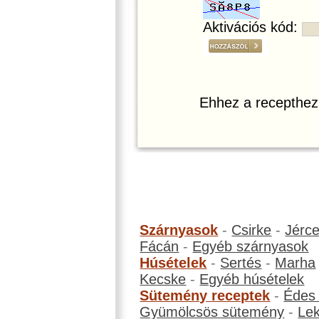
Aktivációs kód:
Ehhez a recepthez
Szárnyasok
-
Csirke
-
Jérc
Fácán
-
Egyéb szárnyasok
Húsételek
-
Sertés
-
Marha
Kecske
-
Egyéb húsételek
Sütemény receptek
-
Édes
Gyümölcsös sütemény
-
Le