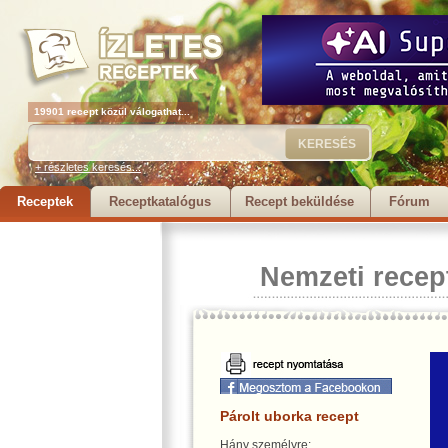
19901 recept közül válogathat...
+ részletes keresés...
Receptek
Receptkatalógus
Recept beküldése
Fórum
Nemzeti recep
Párolt uborka recept
Hány személyre: