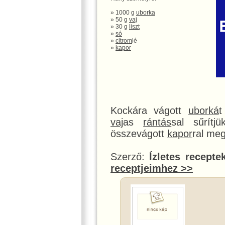
» 1000 g
uborka
» 50 g
vaj
» 30 g
liszt
»
só
»
citrom
lé
»
kapor
Kockára vágott
uborká
t
vaj
as
rántás
sal sűrítj
összevágott
kapor
ral meg
Szerző:
Ízletes recepte
receptjeimhez >>