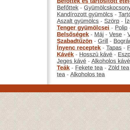
Befőttek és tartósított éte
Befőttek
-
Gyümölcskocson
Kandírozott gyümölcs
-
Tart
Aszalt gyümölcs
-
Szörp
-
Íz
Tenger gyümölcsei
-
Polip
Belsőségek
-
Máj
-
Vese
-
Szabadtűzön
-
Grill
-
Bográ
Ínyenc receptek
-
Tapas
-
Kávék
-
Hosszú kávé
-
Eszp
Jeges kávé
-
Alkoholos káv
Teák
-
Fekete tea
-
Zöld tea
tea
-
Alkoholos tea