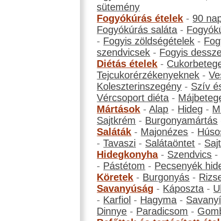
sütemény
Fogyókúrás ételek
-
90 na
Fogyókúrás saláta
-
Fogyókú
-
Fogyis zöldségételek
-
Fog
szendvicsek
-
Fogyis dessze
Diétás ételek
-
Cukorbeteg
Tejcukorérzékenyeknek
-
Ve
Koleszterinszegény
-
Szív é
Vércsoport diéta
-
Májbeteg
Mártások
-
Alap
-
Hideg
-
M
Sajtkrém
-
Burgonyamártás
Saláták
-
Majonézes
-
Húso
-
Tavaszi
-
Salátaöntet
-
Saj
Hidegkonyha
-
Szendvics
-
Pástétom
-
Pecsenyék hid
Köretek
-
Burgonyás
-
Rizs
Savanyúság
-
Káposzta
-
U
-
Karfiol
-
Hagyma
-
Savanyí
Dinnye
-
Paradicsom
-
Gom