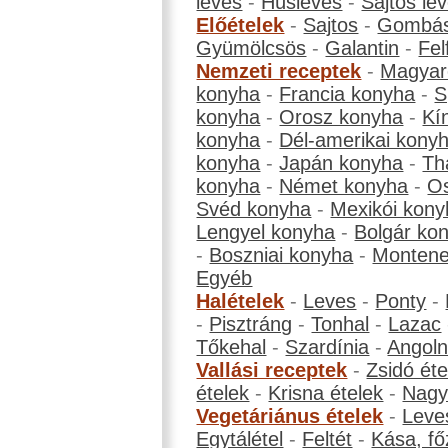
leves
-
Húsleves
-
Sajtos le
Előételek
-
Sajtos
-
Gombá
Gyümölcsös
-
Galantin
-
Fel
Nemzeti receptek
-
Magyar
konyha
-
Francia konyha
-
S
konyha
-
Orosz konyha
-
Kí
konyha
-
Dél-amerikai kony
konyha
-
Japán konyha
-
Th
konyha
-
Német konyha
-
Os
Svéd konyha
-
Mexikói kony
Lengyel konyha
-
Bolgár ko
-
Boszniai konyha
-
Montene
Egyéb
Halételek
-
Leves
-
Ponty
-
-
Pisztráng
-
Tonhal
-
Lazac
Tőkehal
-
Szardínia
-
Angol
Vallási receptek
-
Zsidó éte
ételek
-
Krisna ételek
-
Nagyb
Vegetáriánus ételek
-
Leve
Egytálétel
-
Feltét
-
Kása, fő