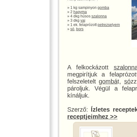
» 1 kg sampinyon
gomba
» 2
hagyma
» 4 dkg húsos
szalonna
» 3 dkg
vaj
» 1 ek. felaprózott
petrezselyem
»
só
,
bors
A felkockázott
szalonn
megpirítjuk a felaprózo
felszeletelt
gombá
t,
só
z
pároljuk. Végül a fela
kínáljuk.
Szerző:
Ízletes recepte
receptjeimhez >>