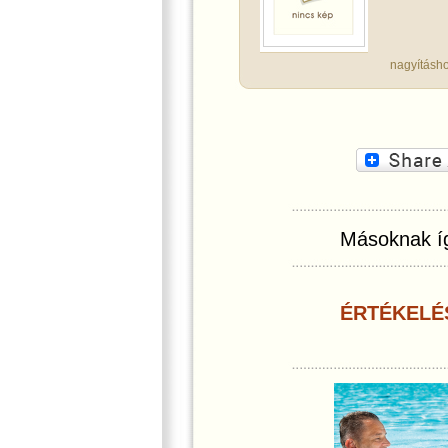
nagyításho
Másoknak íg
ÉRTÉKELÉ