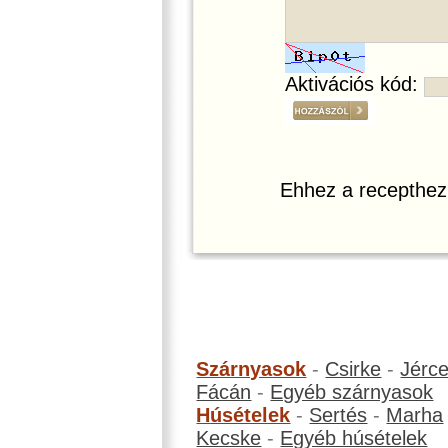
Aktivációs kód:
Ehhez a recepthez
Szárnyasok
-
Csirke
-
Jérc
Fácán
-
Egyéb szárnyasok
Húsételek
-
Sertés
-
Marha
Kecske
-
Egyéb húsételek