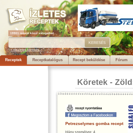
19901 recept közül válogathat...
+ részletes keresés...
Receptek
Receptkatalógus
Recept beküldése
Fórum
Köretek
-
Zöld
Petrezselymes gomba recept
Hány személyre: 4