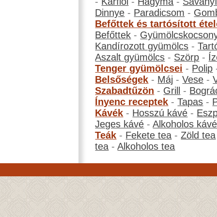
-
Karfiol
-
Hagyma
-
Savanyí
Dinnye
-
Paradicsom
-
Gom
Befőttek és tartósított éte
Befőttek
-
Gyümölcskocson
Kandírozott gyümölcs
-
Tart
Aszalt gyümölcs
-
Szörp
-
Íz
Tenger gyümölcsei
-
Polip
Belsőségek
-
Máj
-
Vese
-
Szabadtűzön
-
Grill
-
Bográ
Ínyenc receptek
-
Tapas
-
Kávék
-
Hosszú kávé
-
Eszp
Jeges kávé
-
Alkoholos káv
Teák
-
Fekete tea
-
Zöld tea
tea
-
Alkoholos tea