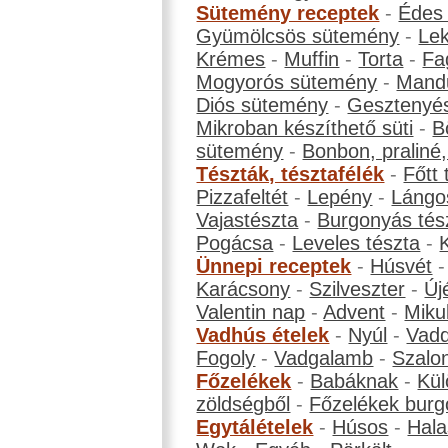
Sütemény receptek
-
Édes
Gyümölcsös sütemény
-
Le
Krémes
-
Muffin
-
Torta
-
Fa
Mogyorós sütemény
-
Mand
Diós sütemény
-
Gesztenyé
Mikroban készíthető süti
-
B
sütemény
-
Bonbon, praliné, 
Tészták, tésztafélék
-
Főtt 
Pizzafeltét
-
Lepény
-
Lángo
Vajastészta
-
Burgonyás tés
Pogácsa
-
Leveles tészta
-
Ünnepi receptek
-
Húsvét
Karácsony
-
Szilveszter
-
Új
Valentin nap
-
Advent
-
Miku
Vadhús ételek
-
Nyúl
-
Vadd
Fogoly
-
Vadgalamb
-
Szalo
Főzelékek
-
Babáknak
-
Kül
zöldségből
-
Főzelékek burg
Egytálételek
-
Húsos
-
Hala