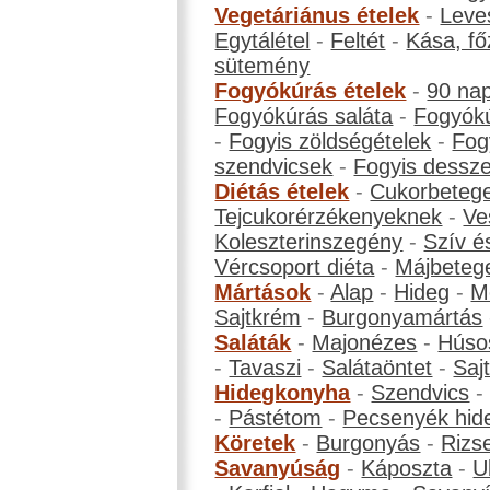
Vegetáriánus ételek
-
Leve
Egytálétel
-
Feltét
-
Kása, fő
sütemény
Fogyókúrás ételek
-
90 na
Fogyókúrás saláta
-
Fogyókú
-
Fogyis zöldségételek
-
Fog
szendvicsek
-
Fogyis dessze
Diétás ételek
-
Cukorbeteg
Tejcukorérzékenyeknek
-
Ve
Koleszterinszegény
-
Szív é
Vércsoport diéta
-
Májbeteg
Mártások
-
Alap
-
Hideg
-
M
Sajtkrém
-
Burgonyamártás
Saláták
-
Majonézes
-
Húso
-
Tavaszi
-
Salátaöntet
-
Saj
Hidegkonyha
-
Szendvics
-
Pástétom
-
Pecsenyék hid
Köretek
-
Burgonyás
-
Rizs
Savanyúság
-
Káposzta
-
U