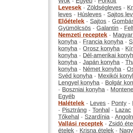
Wok
-
Egyéb
-
Pörkölt
Levesek
-
Zöldségleves
-
K
leves
-
Húsleves
-
Sajtos le
Előételek
-
Sajtos
-
Gombá
Gyümölcsös
-
Galantin
-
Fel
Nemzeti receptek
-
Magyar
konyha
-
Francia konyha
-
S
konyha
-
Orosz konyha
-
Kí
konyha
-
Dél-amerikai kony
konyha
-
Japán konyha
-
Th
konyha
-
Német konyha
-
Os
Svéd konyha
-
Mexikói kony
Lengyel konyha
-
Bolgár ko
-
Boszniai konyha
-
Montene
Egyéb
Halételek
-
Leves
-
Ponty
-
-
Pisztráng
-
Tonhal
-
Lazac
Tőkehal
-
Szardínia
-
Angol
Vallási receptek
-
Zsidó éte
ételek
-
Krisna ételek
-
Nagyb