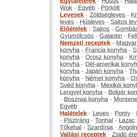
Egytálételek
-
Húsos
-
Hala
Wok
-
Egyéb
-
Pörkölt
Levesek
-
Zöldségleves
-
K
leves
-
Húsleves
-
Sajtos le
Előételek
-
Sajtos
-
Gombá
Gyümölcsös
-
Galantin
-
Fel
Nemzeti receptek
-
Magyar
konyha
-
Francia konyha
-
S
konyha
-
Orosz konyha
-
Kí
konyha
-
Dél-amerikai kony
konyha
-
Japán konyha
-
Th
konyha
-
Német konyha
-
Os
Svéd konyha
-
Mexikói kony
Lengyel konyha
-
Bolgár ko
-
Boszniai konyha
-
Montene
Egyéb
Halételek
-
Leves
-
Ponty
-
-
Pisztráng
-
Tonhal
-
Lazac
Tőkehal
-
Szardínia
-
Angol
Vallási receptek
-
Zsidó éte