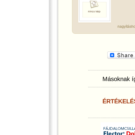
nagyításho
Másoknak íg
ÉRTÉKELÉ