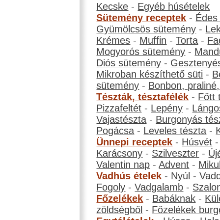
Kecske
-
Egyéb húsételek
Sütemény receptek
-
Édes
Gyümölcsös sütemény
-
Le
Krémes
-
Muffin
-
Torta
-
Fa
Mogyorós sütemény
-
Mand
Diós sütemény
-
Gesztenyé
Mikroban készíthető süti
-
B
sütemény
-
Bonbon, praliné, 
Tészták, tésztafélék
-
Főtt 
Pizzafeltét
-
Lepény
-
Lángo
Vajastészta
-
Burgonyás tés
Pogácsa
-
Leveles tészta
-
Ünnepi receptek
-
Húsvét
Karácsony
-
Szilveszter
-
Új
Valentin nap
-
Advent
-
Miku
Vadhús ételek
-
Nyúl
-
Vadd
Fogoly
-
Vadgalamb
-
Szalo
Főzelékek
-
Babáknak
-
Kül
zöldségből
-
Főzelékek burg