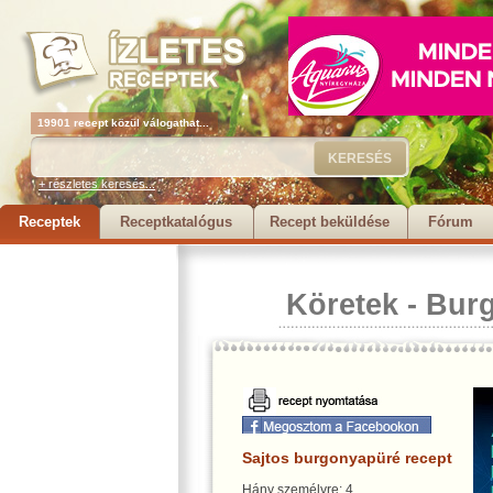
19901 recept közül válogathat...
+ részletes keresés...
Receptek
Receptkatalógus
Recept beküldése
Fórum
Köretek
-
Bur
Sajtos burgonyapüré recept
Hány személyre: 4