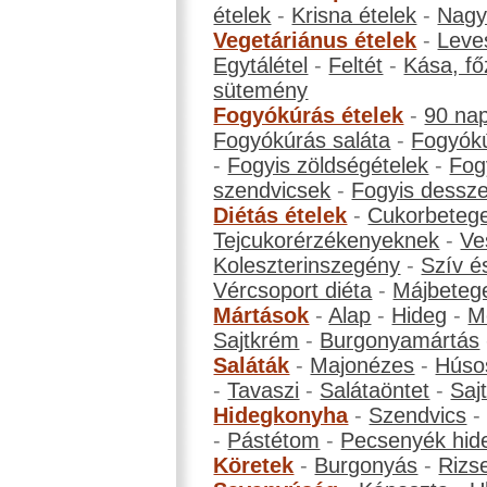
ételek
-
Krisna ételek
-
Nagyb
Vegetáriánus ételek
-
Leve
Egytálétel
-
Feltét
-
Kása, fő
sütemény
Fogyókúrás ételek
-
90 na
Fogyókúrás saláta
-
Fogyókú
-
Fogyis zöldségételek
-
Fog
szendvicsek
-
Fogyis dessze
Diétás ételek
-
Cukorbeteg
Tejcukorérzékenyeknek
-
Ve
Koleszterinszegény
-
Szív é
Vércsoport diéta
-
Májbeteg
Mártások
-
Alap
-
Hideg
-
M
Sajtkrém
-
Burgonyamártás
Saláták
-
Majonézes
-
Húso
-
Tavaszi
-
Salátaöntet
-
Saj
Hidegkonyha
-
Szendvics
-
Pástétom
-
Pecsenyék hid
Köretek
-
Burgonyás
-
Rizs