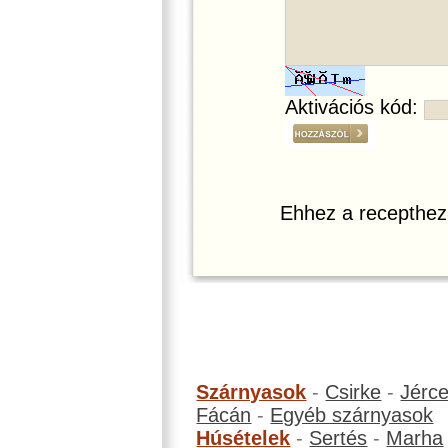
Aktivációs kód:
Ehhez a recepthez
Szárnyasok
-
Csirke
-
Jérc
Fácán
-
Egyéb szárnyasok
Húsételek
-
Sertés
-
Marha