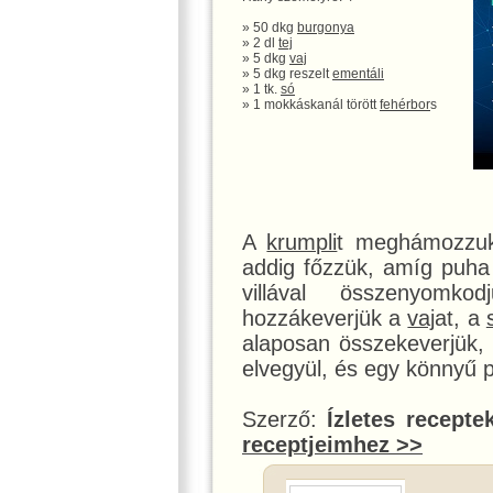
» 50 dkg
burgonya
» 2 dl
tej
» 5 dkg
vaj
» 5 dkg reszelt
ementáli
» 1 tk.
só
» 1 mokkáskanál törött
fehérbor
s
A
krumpli
t meghámozzuk
addig főzzük, amíg puha
villával összenyomk
hozzákeverjük a
vaj
at, a
alaposan összekeverjük,
elvegyül, és egy könnyű 
Szerző:
Ízletes recepte
receptjeimhez >>