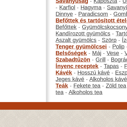
Savanyúság
-
Káposzta
-
U
-
Karfiol
-
Hagyma
-
Savanyí
Dinnye
-
Paradicsom
-
Gom
Befőttek és tartósított éte
Befőttek
-
Gyümölcskocson
Kandírozott gyümölcs
-
Tart
Aszalt gyümölcs
-
Szörp
-
Íz
Tenger gyümölcsei
-
Polip
Belsőségek
-
Máj
-
Vese
-
Szabadtűzön
-
Grill
-
Bográ
Ínyenc receptek
-
Tapas
-
Kávék
-
Hosszú kávé
-
Eszp
Jeges kávé
-
Alkoholos káv
Teák
-
Fekete tea
-
Zöld tea
tea
-
Alkoholos tea