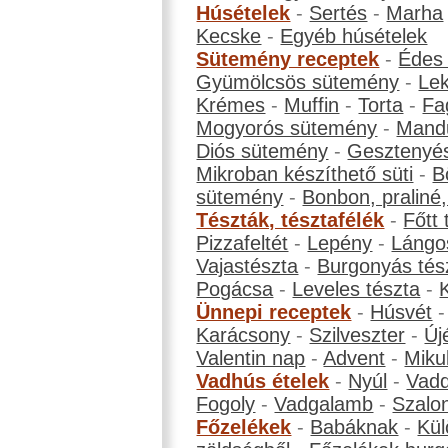
Húsételek
-
Sertés
-
Marha
Kecske
-
Egyéb húsételek
Sütemény receptek
-
Édes
Gyümölcsös sütemény
-
Le
Krémes
-
Muffin
-
Torta
-
Fa
Mogyorós sütemény
-
Mand
Diós sütemény
-
Gesztenyé
Mikroban készíthető süti
-
B
sütemény
-
Bonbon, praliné, 
Tészták, tésztafélék
-
Főtt 
Pizzafeltét
-
Lepény
-
Lángo
Vajastészta
-
Burgonyás tés
Pogácsa
-
Leveles tészta
-
Ünnepi receptek
-
Húsvét
Karácsony
-
Szilveszter
-
Új
Valentin nap
-
Advent
-
Miku
Vadhús ételek
-
Nyúl
-
Vadd
Fogoly
-
Vadgalamb
-
Szalo
Főzelékek
-
Babáknak
-
Kül