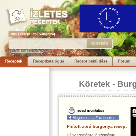
19901 recept közül válogathat...
+ részletes keresés...
Receptek
Receptkatalógus
Recept beküldése
Fórum
Köretek
-
Bur
Pirított apró burgonya recept
Hány személyre: 6 személyre