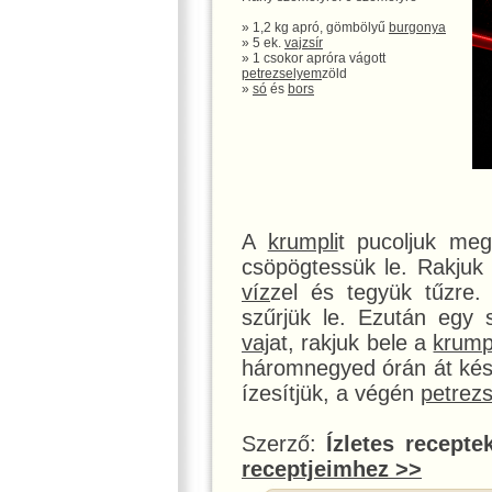
» 1,2 kg apró, gömbölyű
burgonya
» 5 ek.
vaj
zsír
» 1 csokor apróra vágott
petrezselyem
zöld
»
só
és
bors
A
krumpli
t pucoljuk me
csöpögtessük le. Rakjuk
víz
zel és tegyük tűzre. 
szűrjük le. Ezután egy 
vaj
at, rakjuk bele a
krump
háromnegyed órán át kés
ízesítjük, a végén
petrez
Szerző:
Ízletes recepte
receptjeimhez >>