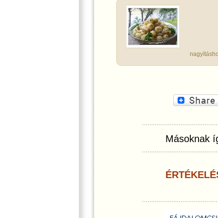
nagyításho
Másoknak íg
ÉRTÉKELÉ