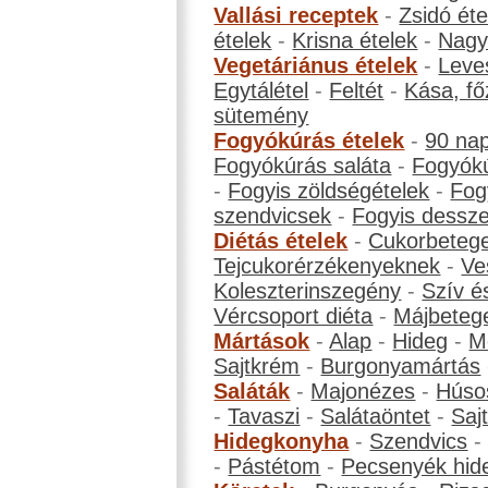
Vallási receptek
-
Zsidó éte
ételek
-
Krisna ételek
-
Nagyb
Vegetáriánus ételek
-
Leve
Egytálétel
-
Feltét
-
Kása, fő
sütemény
Fogyókúrás ételek
-
90 na
Fogyókúrás saláta
-
Fogyókú
-
Fogyis zöldségételek
-
Fog
szendvicsek
-
Fogyis dessze
Diétás ételek
-
Cukorbeteg
Tejcukorérzékenyeknek
-
Ve
Koleszterinszegény
-
Szív é
Vércsoport diéta
-
Májbeteg
Mártások
-
Alap
-
Hideg
-
M
Sajtkrém
-
Burgonyamártás
Saláták
-
Majonézes
-
Húso
-
Tavaszi
-
Salátaöntet
-
Saj
Hidegkonyha
-
Szendvics
-
Pástétom
-
Pecsenyék hid