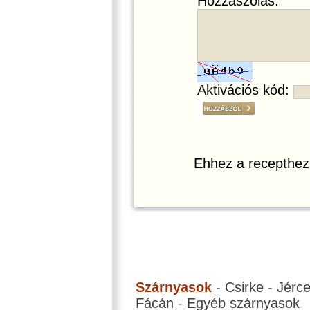
Hozzászólás:
Aktivációs kód:
Ehhez a recepthez
Szárnyasok
-
Csirke
-
Jérc
Fácán
-
Egyéb szárnyasok