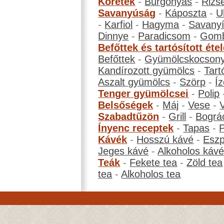
Köretek
-
Burgonyás
-
Rizs
Savanyúság
-
Káposzta
-
U
-
Karfiol
-
Hagyma
-
Savanyí
Dinnye
-
Paradicsom
-
Gom
Befőttek és tartósított éte
Befőttek
-
Gyümölcskocson
Kandírozott gyümölcs
-
Tart
Aszalt gyümölcs
-
Szörp
-
Íz
Tenger gyümölcsei
-
Polip
Belsőségek
-
Máj
-
Vese
-
Szabadtűzön
-
Grill
-
Bográ
Ínyenc receptek
-
Tapas
-
Kávék
-
Hosszú kávé
-
Eszp
Jeges kávé
-
Alkoholos káv
Teák
-
Fekete tea
-
Zöld tea
tea
-
Alkoholos tea