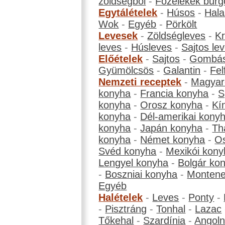
zöldségből
-
Főzelékek burg
Egytálételek
-
Húsos
-
Hala
Wok
-
Egyéb
-
Pörkölt
Levesek
-
Zöldségleves
-
K
leves
-
Húsleves
-
Sajtos le
Előételek
-
Sajtos
-
Gombá
Gyümölcsös
-
Galantin
-
Fel
Nemzeti receptek
-
Magyar
konyha
-
Francia konyha
-
S
konyha
-
Orosz konyha
-
Kí
konyha
-
Dél-amerikai kony
konyha
-
Japán konyha
-
Th
konyha
-
Német konyha
-
Os
Svéd konyha
-
Mexikói kony
Lengyel konyha
-
Bolgár ko
-
Boszniai konyha
-
Montene
Egyéb
Halételek
-
Leves
-
Ponty
-
-
Pisztráng
-
Tonhal
-
Lazac
Tőkehal
-
Szardínia
-
Angol