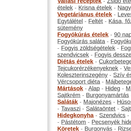
Vallási receptek
-
Zsidó éte
ételek
-
Krisna ételek
-
Nagyb
Vegetáriánus ételek
-
Leve
Egytálétel
-
Feltét
-
Kása, fő
sütemény
Fogyókúrás ételek
-
90 na
Fogyókúrás saláta
-
Fogyókú
-
Fogyis zöldségételek
-
Fog
szendvicsek
-
Fogyis dessze
Diétás ételek
-
Cukorbeteg
Tejcukorérzékenyeknek
-
Ve
Koleszterinszegény
-
Szív é
Vércsoport diéta
-
Májbeteg
Mártások
-
Alap
-
Hideg
-
M
Sajtkrém
-
Burgonyamártás
Saláták
-
Majonézes
-
Húso
-
Tavaszi
-
Salátaöntet
-
Saj
Hidegkonyha
-
Szendvics
-
Pástétom
-
Pecsenyék hid
Köretek
-
Burgonyás
-
Rizs