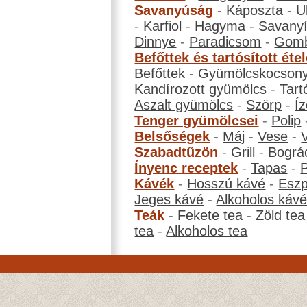
Savanyúság
-
Káposzta
-
U
-
Karfiol
-
Hagyma
-
Savanyí
Dinnye
-
Paradicsom
-
Gom
Befőttek és tartósított éte
Befőttek
-
Gyümölcskocson
Kandírozott gyümölcs
-
Tart
Aszalt gyümölcs
-
Szörp
-
Íz
Tenger gyümölcsei
-
Polip
Belsőségek
-
Máj
-
Vese
-
Szabadtűzön
-
Grill
-
Bográ
Ínyenc receptek
-
Tapas
-
Kávék
-
Hosszú kávé
-
Eszp
Jeges kávé
-
Alkoholos káv
Teák
-
Fekete tea
-
Zöld tea
tea
-
Alkoholos tea