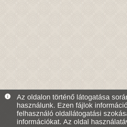
info
Az oldalon történő látogatása során
használunk. Ezen fájlok informáci
felhasználó oldallátogatási szoká
információkat. Az oldal használatá