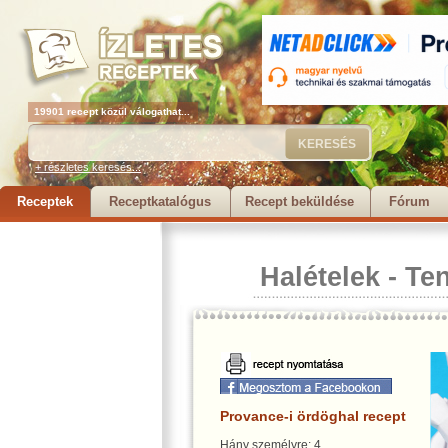
19901 recept közül válogathat...
+ részletes keresés...
Receptek
Receptkatalógus
Recept beküldése
Fórum
Halételek
-
Ten
Provance-i ördöghal recept
Hány személyre: 4