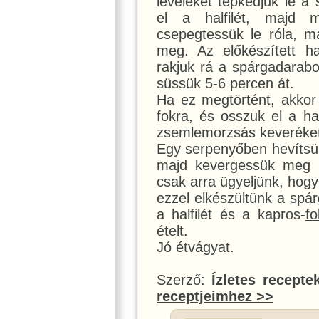
leveleket tépkedjük le a 
el a halfilét, majd 
csepegtessük le róla, 
meg. Az előkészített hal
rakjuk rá a
spárga
darabo
süssük 5-6 percen át.
Ha ez megtörtént, akkor á
fokra, és osszuk el a ha
zsemlemorzsás keveréket.
Egy serpenyőben hevítsün
majd kevergessük meg
csak arra ügyeljünk, hog
ezzel elkészültünk a
spá
a halfilét és a kapros-
f
ételt.
Jó étvágyat.
Szerző:
Ízletes recepte
receptjeimhez >>