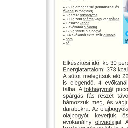
» 750 g ördöghalfilé (rombuszhal és
tőkehal
is megfelel)
» 6 gerezd
fokhagyma
» 300 g zöld
spárga
vagy vad
spárga
» 1 csokor
kapor
» 7 evőkanál
olívaolaj
» 175 g fekete olajbogyó
» 3-4 evőkanál extra szűz
olívaolaj
»
bors
»
só
Elkészítési idő: kb 30 per
Energiatartalom: 373 kca
A sütőt melegítsük elő 2
is elegendő. 4 evőkaná
tálba. A
fokhagymá
t puco
spárgá
s fás részét távo
hámozzuk meg, és vágjuk
darabokra. Az olajbogyók
olajbogyót keverjük 
evőkanálnyi
olívaolaj
jal.