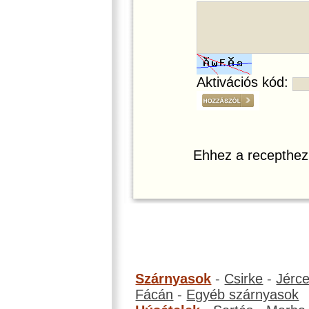
Aktivációs kód:
Ehhez a recepthez
Szárnyasok
-
Csirke
-
Jérc
Fácán
-
Egyéb szárnyasok