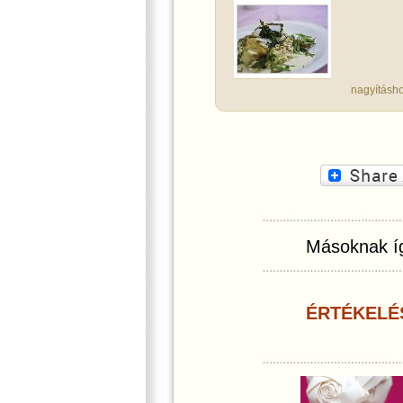
nagyításho
Másoknak íg
ÉRTÉKELÉ