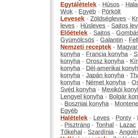
Egytálételek
-
Húsos
-
Hala
Wok
-
Egyéb
-
Pörkölt
Levesek
-
Zöldségleves
-
K
leves
-
Húsleves
-
Sajtos le
Előételek
-
Sajtos
-
Gombá
Gyümölcsös
-
Galantin
-
Fel
Nemzeti receptek
-
Magyar
konyha
-
Francia konyha
-
S
konyha
-
Orosz konyha
-
Kí
konyha
-
Dél-amerikai kony
konyha
-
Japán konyha
-
Th
konyha
-
Német konyha
-
Os
Svéd konyha
-
Mexikói kony
Lengyel konyha
-
Bolgár ko
-
Boszniai konyha
-
Montene
Egyéb
Halételek
-
Leves
-
Ponty
-
-
Pisztráng
-
Tonhal
-
Lazac
Tőkehal
-
Szardínia
-
Angol