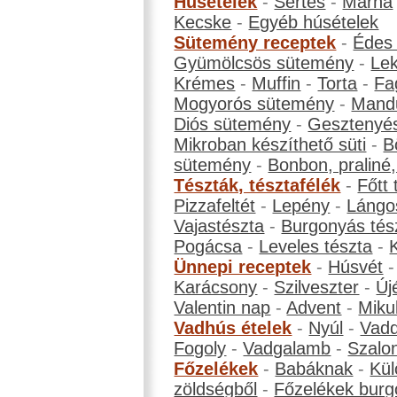
Húsételek
-
Sertés
-
Marha
Kecske
-
Egyéb húsételek
Sütemény receptek
-
Édes
Gyümölcsös sütemény
-
Le
Krémes
-
Muffin
-
Torta
-
Fa
Mogyorós sütemény
-
Mand
Diós sütemény
-
Gesztenyé
Mikroban készíthető süti
-
B
sütemény
-
Bonbon, praliné, 
Tészták, tésztafélék
-
Főtt 
Pizzafeltét
-
Lepény
-
Lángo
Vajastészta
-
Burgonyás tés
Pogácsa
-
Leveles tészta
-
Ünnepi receptek
-
Húsvét
Karácsony
-
Szilveszter
-
Új
Valentin nap
-
Advent
-
Miku
Vadhús ételek
-
Nyúl
-
Vadd
Fogoly
-
Vadgalamb
-
Szalo
Főzelékek
-
Babáknak
-
Kül
zöldségből
-
Főzelékek burg