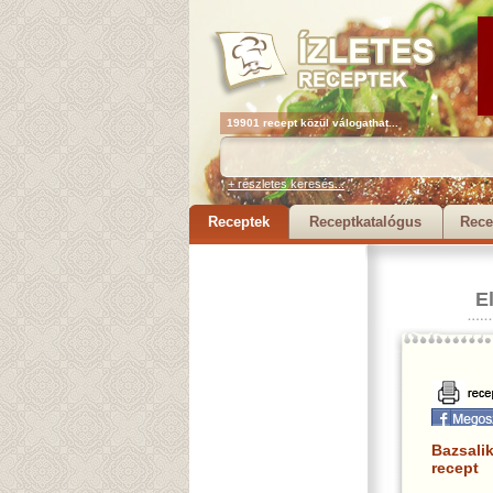
19901 recept közül válogathat...
+ részletes keresés...
Receptek
Receptkatalógus
Rece
E
Bazsali
recept