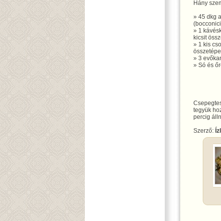
Hány szem
» 45 dkg 
(bocconici
» 1 kávés
kicsit öss
» 1 kis cs
összetépet
» 3 evőka
» Só és őr
Csepegtes
tegyük ho
percig álln
Szerző:
Íz