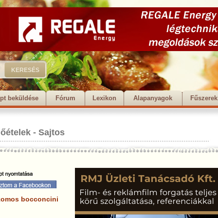
pt beküldése
Fórum
Lexikon
Alapanyagok
Fűszerek
lőételek
-
Sajtos
komos bocconcini