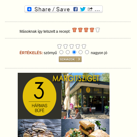
Másoknak így tetszett a recept:
ÉRTÉKELÉS:
szörnyű
nagyon jó