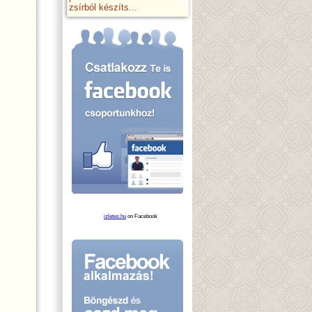
zsírból készíts...
izletes.hu
on Facebook