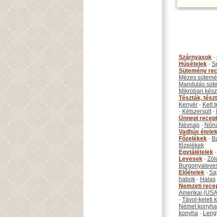
Szárnyasok
-
Húsételek
-
S
Sütemény rec
Mézes sütemé
Mandulás süt
Mikroban készí
Tészták, tész
Kenyér
-
Kelt 
-
Kétszersült
-
Ünnepi recep
Névnap
-
Nőn
Vadhús étele
Főzelékek
-
B
főzelékek
Egytálételek
Levesek
-
Zöl
Burgonyaleve
Előételek
-
Sa
habok
-
Halas
Nemzeti rece
Amerikai (USA
-
Távol-keleti
Német konyha
konyha
-
Leng