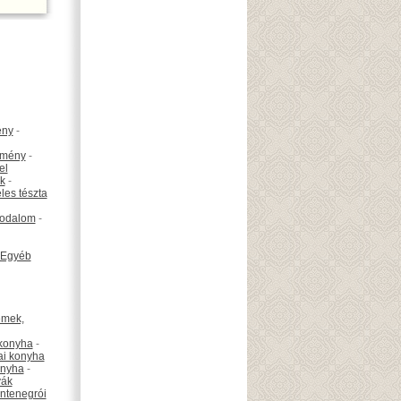
ény
-
emény
-
el
k
-
les tészta
odalom
-
Egyéb
émek,
konyha
-
ai konyha
onyha
-
vák
ntenegrói