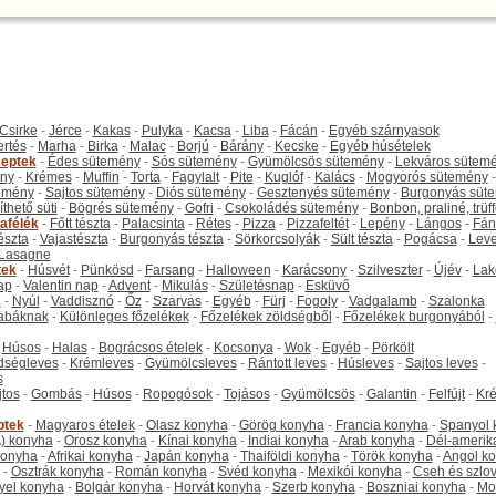
Csirke
-
Jérce
-
Kakas
-
Pulyka
-
Kacsa
-
Liba
-
Fácán
-
Egyéb szárnyasok
ertés
-
Marha
-
Birka
-
Malac
-
Borjú
-
Bárány
-
Kecske
-
Egyéb húsételek
eptek
-
Édes sütemény
-
Sós sütemény
-
Gyümölcsös sütemény
-
Lekváros sütem
ny
-
Krémes
-
Muffin
-
Torta
-
Fagylalt
-
Pite
-
Kuglóf
-
Kalács
-
Mogyorós sütemény
-
emény
-
Sajtos sütemény
-
Diós sütemény
-
Gesztenyés sütemény
-
Burgonyás süt
thető süti
-
Bögrés sütemény
-
Gofri
-
Csokoládés sütemény
-
Bonbon, praliné, trüff
tafélék
-
Főtt tészta
-
Palacsinta
-
Rétes
-
Pizza
-
Pizzafeltét
-
Lepény
-
Lángos
-
Fán
tészta
-
Vajastészta
-
Burgonyás tészta
-
Sörkorcsolyák
-
Sült tészta
-
Pogácsa
-
Leve
Lasagne
tek
-
Húsvét
-
Pünkösd
-
Farsang
-
Halloween
-
Karácsony
-
Szilveszter
-
Újév
-
Lak
ap
-
Valentin nap
-
Advent
-
Mikulás
-
Születésnap
-
Esküvő
k
-
Nyúl
-
Vaddisznó
-
Őz
-
Szarvas
-
Egyéb
-
Fürj
-
Fogoly
-
Vadgalamb
-
Szalonka
abáknak
-
Különleges főzelékek
-
Főzelékek zöldségből
-
Főzelékek burgonyából
-
-
Húsos
-
Halas
-
Bográcsos ételek
-
Kocsonya
-
Wok
-
Egyéb
-
Pörkölt
dségleves
-
Krémleves
-
Gyümölcsleves
-
Rántott leves
-
Húsleves
-
Sajtos leves
-
s
jtos
-
Gombás
-
Húsos
-
Ropogósok
-
Tojásos
-
Gyümölcsös
-
Galantin
-
Felfújt
-
Kr
ptek
-
Magyaros ételek
-
Olasz konyha
-
Görög konyha
-
Francia konyha
-
Spanyol 
) konyha
-
Orosz konyha
-
Kínai konyha
-
Indiai konyha
-
Arab konyha
-
Dél-amerik
 konyha
-
Afrikai konyha
-
Japán konyha
-
Thaiföldi konyha
-
Török konyha
-
Angol k
-
Osztrák konyha
-
Román konyha
-
Svéd konyha
-
Mexikói konyha
-
Cseh és szlo
yel konyha
-
Bolgár konyha
-
Horvát konyha
-
Szerb konyha
-
Boszniai konyha
-
Mo