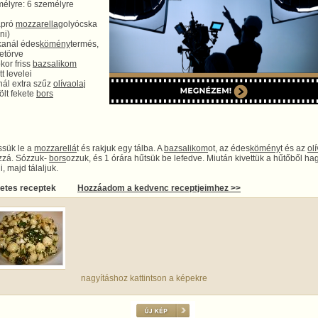
élyre: 6 személyre
apró
mozzarella
golyócska
ni)
kanál édes
kömény
termés,
zetörve
okor friss
bazsalikom
t levelei
nál extra szűz
olívaolaj
ölt fekete
bors
sük le a
mozzarellá
t és rakjuk egy tálba. A
bazsalikom
ot, az édes
kömény
t és az
ol
zzá. Sózzuk-
bors
ozzuk, és 1 órára hűtsük be lefedve. Miután kivettük a hűtőből ha
i, majd tálaljuk.
letes receptek
Hozzáadom a kedvenc receptjeimhez >>
nagyításhoz kattintson a képekre