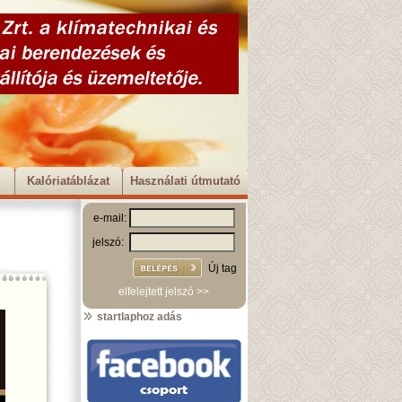
Kalóriatáblázat
Használati útmutató
e-mail:
jelszó:
Új tag
elfelejtett jelszó >>
startlaphoz adás