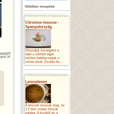
Véletlen receptek
Citromos mousse -
Spanyolország
Elkezdjük kevergetni a
ívaolaj
at
tejet a sűrített tejjel,
gyjuk 30
közben belefacsarjuk a
citrom levét. Ezután bo...
Lencseleves
A lencsét mossuk meg, és
1,5 liter vízben főzzük
puhára. A lisztből és a