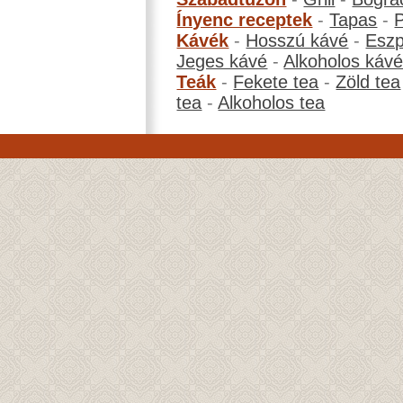
Ínyenc receptek
-
Tapas
-
Kávék
-
Hosszú kávé
-
Eszp
Jeges kávé
-
Alkoholos káv
Teák
-
Fekete tea
-
Zöld tea
tea
-
Alkoholos tea