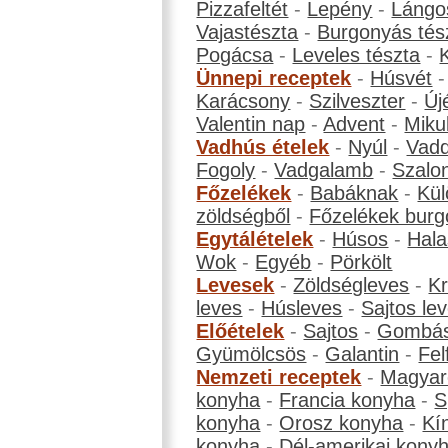
Pizzafeltét
-
Lepény
-
Lángo
Vajastészta
-
Burgonyás tés
Pogácsa
-
Leveles tészta
-
Ünnepi receptek
-
Húsvét
Karácsony
-
Szilveszter
-
Új
Valentin nap
-
Advent
-
Miku
Vadhús ételek
-
Nyúl
-
Vadd
Fogoly
-
Vadgalamb
-
Szalo
Főzelékek
-
Babáknak
-
Kül
zöldségből
-
Főzelékek burg
Egytálételek
-
Húsos
-
Hala
Wok
-
Egyéb
-
Pörkölt
Levesek
-
Zöldségleves
-
K
leves
-
Húsleves
-
Sajtos le
Előételek
-
Sajtos
-
Gombá
Gyümölcsös
-
Galantin
-
Fel
Nemzeti receptek
-
Magyar
konyha
-
Francia konyha
-
S
konyha
-
Orosz konyha
-
Kí
konyha
-
Dél-amerikai kony