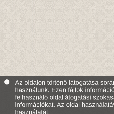
info
Az oldalon történő látogatása során
használunk. Ezen fájlok informáci
felhasználó oldallátogatási szoká
információkat. Az oldal használatá
használatát.