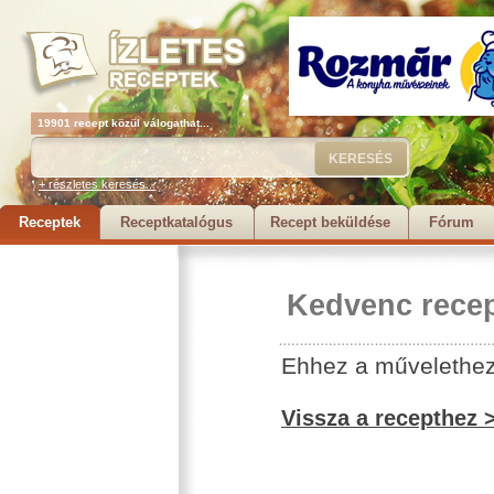
19901 recept közül válogathat...
+ részletes keresés...
Receptek
Receptkatalógus
Recept beküldése
Fórum
Kedvenc recep
Ehhez a művelethez 
Vissza a recepthez 