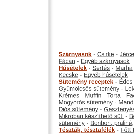
Szárnyasok
-
Csirke
-
Jérc
Fácán
-
Egyéb szárnyasok
Húsételek
-
Sertés
-
Marha
Kecske
-
Egyéb húsételek
Sütemény receptek
-
Édes
Gyümölcsös sütemény
-
Le
Krémes
-
Muffin
-
Torta
-
Fa
Mogyorós sütemény
-
Mand
Diós sütemény
-
Gesztenyé
Mikroban készíthető süti
-
B
sütemény
-
Bonbon, praliné, 
Tészták, tésztafélék
-
Főtt 