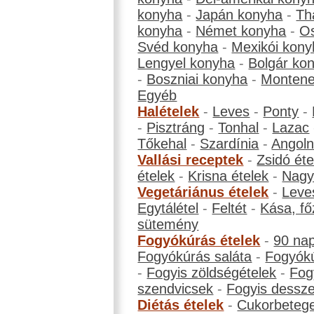
konyha
-
Japán konyha
-
Th
konyha
-
Német konyha
-
Os
Svéd konyha
-
Mexikói kony
Lengyel konyha
-
Bolgár ko
-
Boszniai konyha
-
Montene
Egyéb
Halételek
-
Leves
-
Ponty
-
-
Pisztráng
-
Tonhal
-
Lazac
Tőkehal
-
Szardínia
-
Angol
Vallási receptek
-
Zsidó éte
ételek
-
Krisna ételek
-
Nagyb
Vegetáriánus ételek
-
Leve
Egytálétel
-
Feltét
-
Kása, fő
sütemény
Fogyókúrás ételek
-
90 na
Fogyókúrás saláta
-
Fogyókú
-
Fogyis zöldségételek
-
Fog
szendvicsek
-
Fogyis dessze
Diétás ételek
-
Cukorbeteg