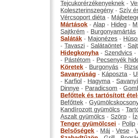
Tejcukorérzékenyeknek
-
Ve
Koleszterinszegény
-
Szív é
Vércsoport diéta
-
Májbeteg
Mártások
-
Alap
-
Hideg
-
M
Sajtkrém
-
Burgonyamártás
Saláták
-
Majonézes
-
Húso
-
Tavaszi
-
Salátaöntet
-
Saj
Hidegkonyha
-
Szendvics
-
Pástétom
-
Pecsenyék hid
Köretek
-
Burgonyás
-
Rizs
Savanyúság
-
Káposzta
-
U
-
Karfiol
-
Hagyma
-
Savanyí
Dinnye
-
Paradicsom
-
Gom
Befőttek és tartósított éte
Befőttek
-
Gyümölcskocson
Kandírozott gyümölcs
-
Tart
Aszalt gyümölcs
-
Szörp
-
Íz
Tenger gyümölcsei
-
Polip
Belsőségek
-
Máj
-
Vese
-
Szabadtűzön
-
Grill
-
Bográ