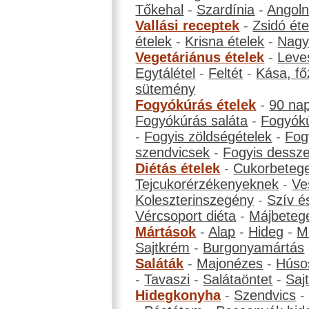
Tőkehal
-
Szardínia
-
Angol
Vallási receptek
-
Zsidó éte
ételek
-
Krisna ételek
-
Nagyb
Vegetáriánus ételek
-
Leve
Egytálétel
-
Feltét
-
Kása, fő
sütemény
Fogyókúrás ételek
-
90 na
Fogyókúrás saláta
-
Fogyókú
-
Fogyis zöldségételek
-
Fog
szendvicsek
-
Fogyis dessze
Diétás ételek
-
Cukorbeteg
Tejcukorérzékenyeknek
-
Ve
Koleszterinszegény
-
Szív é
Vércsoport diéta
-
Májbeteg
Mártások
-
Alap
-
Hideg
-
M
Sajtkrém
-
Burgonyamártás
Saláták
-
Majonézes
-
Húso
-
Tavaszi
-
Salátaöntet
-
Saj
Hidegkonyha
-
Szendvics