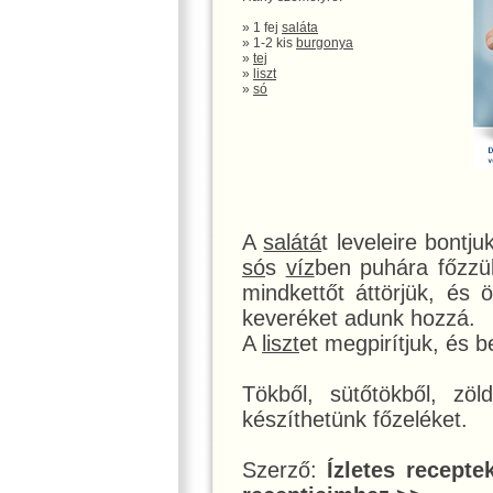
» 1 fej
saláta
» 1-2 kis
burgonya
»
tej
»
liszt
»
só
A
salátá
t leveleire bont
só
s
víz
ben puhára főzz
mindkettőt áttörjük, és 
keveréket adunk hozzá.
A
liszt
et megpirítjuk, és b
Tökből, sütőtökből, zöl
készíthetünk főzeléket.
Szerző:
Ízletes recepte