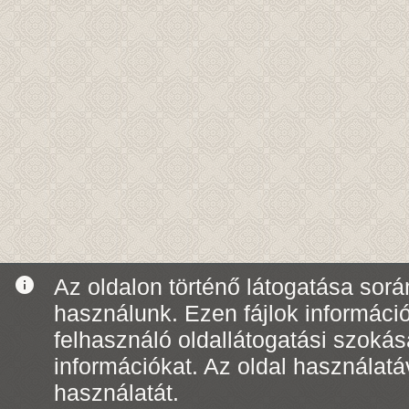
info
Az oldalon történő látogatása során
használunk. Ezen fájlok informáci
felhasználó oldallátogatási szoká
információkat. Az oldal használatá
használatát.