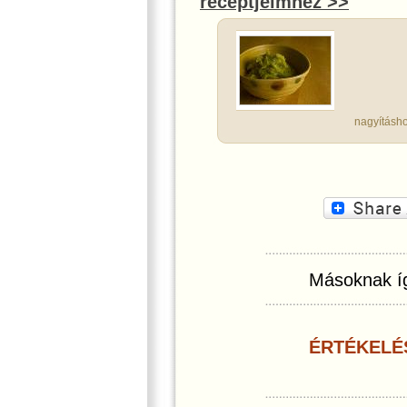
receptjeimhez >>
nagyításho
Másoknak íg
ÉRTÉKELÉ