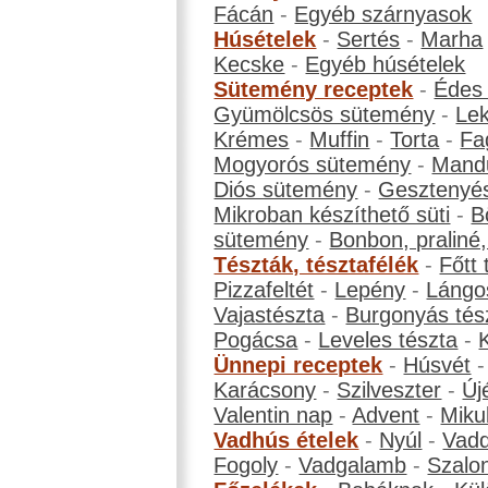
Fácán
-
Egyéb szárnyasok
Húsételek
-
Sertés
-
Marha
Kecske
-
Egyéb húsételek
Sütemény receptek
-
Édes
Gyümölcsös sütemény
-
Le
Krémes
-
Muffin
-
Torta
-
Fa
Mogyorós sütemény
-
Mand
Diós sütemény
-
Gesztenyé
Mikroban készíthető süti
-
B
sütemény
-
Bonbon, praliné, 
Tészták, tésztafélék
-
Főtt 
Pizzafeltét
-
Lepény
-
Lángo
Vajastészta
-
Burgonyás tés
Pogácsa
-
Leveles tészta
-
Ünnepi receptek
-
Húsvét
Karácsony
-
Szilveszter
-
Új
Valentin nap
-
Advent
-
Miku
Vadhús ételek
-
Nyúl
-
Vadd
Fogoly
-
Vadgalamb
-
Szalo