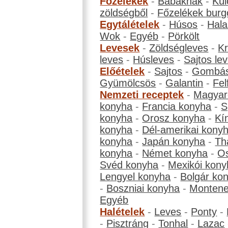
Főzelékek
-
Babáknak
-
Kül
zöldségből
-
Főzelékek burg
Egytálételek
-
Húsos
-
Hala
Wok
-
Egyéb
-
Pörkölt
Levesek
-
Zöldségleves
-
K
leves
-
Húsleves
-
Sajtos le
Előételek
-
Sajtos
-
Gombá
Gyümölcsös
-
Galantin
-
Fel
Nemzeti receptek
-
Magyar
konyha
-
Francia konyha
-
S
konyha
-
Orosz konyha
-
Kí
konyha
-
Dél-amerikai kony
konyha
-
Japán konyha
-
Th
konyha
-
Német konyha
-
Os
Svéd konyha
-
Mexikói kony
Lengyel konyha
-
Bolgár ko
-
Boszniai konyha
-
Montene
Egyéb
Halételek
-
Leves
-
Ponty
-
-
Pisztráng
-
Tonhal
-
Lazac