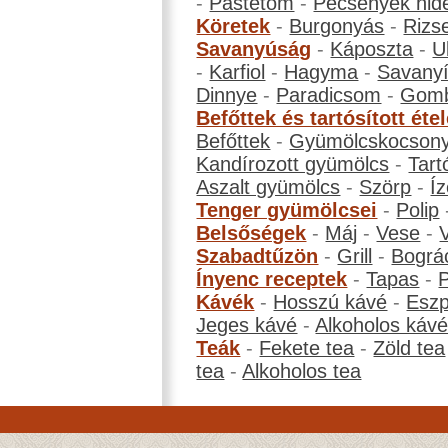
-
Pástétom
-
Pecsenyék hid
Köretek
-
Burgonyás
-
Rizs
Savanyúság
-
Káposzta
-
U
-
Karfiol
-
Hagyma
-
Savanyí
Dinnye
-
Paradicsom
-
Gom
Befőttek és tartósított éte
Befőttek
-
Gyümölcskocson
Kandírozott gyümölcs
-
Tart
Aszalt gyümölcs
-
Szörp
-
Íz
Tenger gyümölcsei
-
Polip
Belsőségek
-
Máj
-
Vese
-
Szabadtűzön
-
Grill
-
Bográ
Ínyenc receptek
-
Tapas
-
Kávék
-
Hosszú kávé
-
Eszp
Jeges kávé
-
Alkoholos káv
Teák
-
Fekete tea
-
Zöld tea
tea
-
Alkoholos tea