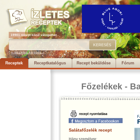
19901 recept közül válogathat...
+ részletes keresés...
Receptek
Receptkatalógus
Recept beküldése
Fórum
Főzelékek
-
B
Salátafőzelék recept
Hány személyre: