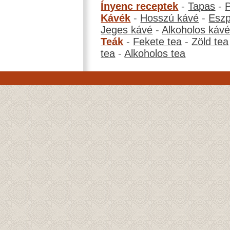
Ínyenc receptek
-
Tapas
-
Kávék
-
Hosszú kávé
-
Eszp
Jeges kávé
-
Alkoholos káv
Teák
-
Fekete tea
-
Zöld tea
tea
-
Alkoholos tea