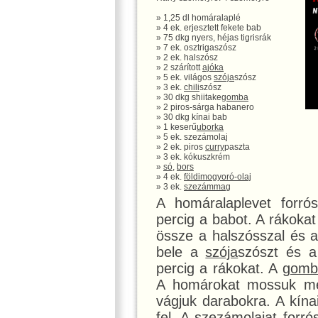
» 1,25 dl homáralaplé
» 4 ek. erjesztett fekete bab
» 75 dkg nyers, héjas tigrisrák
» 7 ek. osztrigaszósz
» 2 ek. halszósz
» 2 szárított
ajóka
» 5 ek. világos
szója
szósz
» 3 ek.
chili
szósz
» 30 dkg shiitake
gomba
» 2 piros-sárga habanero
» 30 dkg kínai bab
» 1 keserű
uborka
» 5 ek. szezámolaj
» 2 ek. piros
curry
paszta
» 3 ek. kókuszkrém
»
só
,
bors
» 4 ek.
földimogyoró-olaj
» 3 ek.
szezámmag
A homáralaplevet forró
percig a babot. A rákoka
össze a halszósszal és 
bele a
szója
szószt és 
percig a rákokat. A
gomb
A homárokat mossuk meg
vágjuk darabokra. A kín
fel. A szezámolajat forró