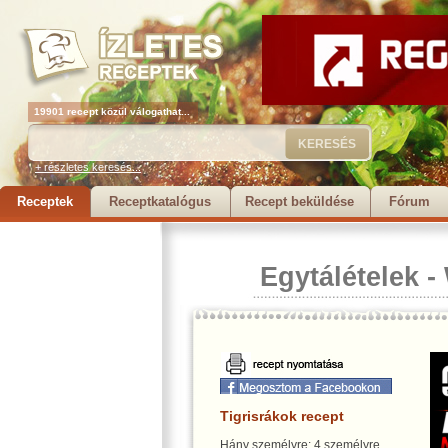
19901 recept közül válogathat...
+ részletes keresés...
Receptek
Receptkatalógus
Recept beküldése
Fórum
Egytálételek
-
Tigrisrákok recept
Hány személyre: 4 személyre