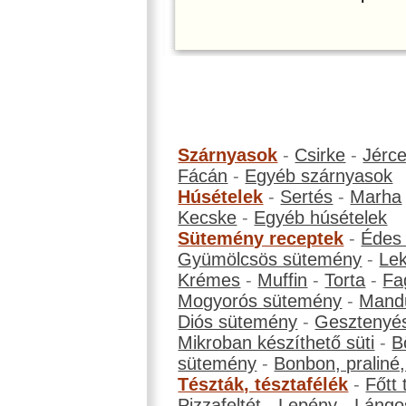
Szárnyasok
-
Csirke
-
Jérc
Fácán
-
Egyéb szárnyasok
Húsételek
-
Sertés
-
Marha
Kecske
-
Egyéb húsételek
Sütemény receptek
-
Édes
Gyümölcsös sütemény
-
Le
Krémes
-
Muffin
-
Torta
-
Fa
Mogyorós sütemény
-
Mand
Diós sütemény
-
Gesztenyé
Mikroban készíthető süti
-
B
sütemény
-
Bonbon, praliné, 
Tészták, tésztafélék
-
Főtt 
Pizzafeltét
-
Lepény
-
Lángo