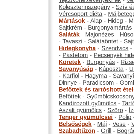
Tejcukorérzékenyeknek
-
Ve
Koleszterinszegény
-
Szív é
Vércsoport diéta
-
Májbeteg
Mártások
-
Alap
-
Hideg
-
M
Sajtkrém
-
Burgonyamártás
Saláták
-
Majonézes
-
Húso
-
Tavaszi
-
Salátaöntet
-
Saj
Hidegkonyha
-
Szendvics
-
Pástétom
-
Pecsenyék hid
Köretek
-
Burgonyás
-
Rizs
Savanyúság
-
Káposzta
-
U
-
Karfiol
-
Hagyma
-
Savanyí
Dinnye
-
Paradicsom
-
Gom
Befőttek és tartósított éte
Befőttek
-
Gyümölcskocson
Kandírozott gyümölcs
-
Tart
Aszalt gyümölcs
-
Szörp
-
Íz
Tenger gyümölcsei
-
Polip
Belsőségek
-
Máj
-
Vese
-
Szabadtűzön
-
Grill
-
Bográ