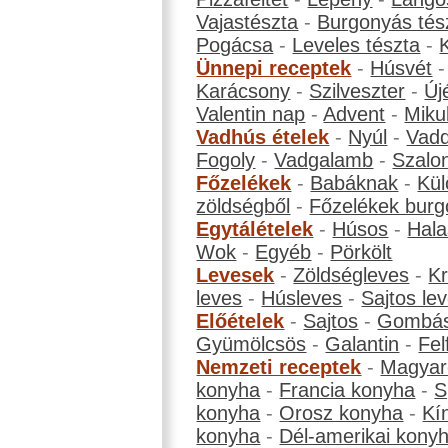
Vajastészta
-
Burgonyás tés
Pogácsa
-
Leveles tészta
-
Ünnepi receptek
-
Húsvét
Karácsony
-
Szilveszter
-
Új
Valentin nap
-
Advent
-
Miku
Vadhús ételek
-
Nyúl
-
Vadd
Fogoly
-
Vadgalamb
-
Szalo
Főzelékek
-
Babáknak
-
Kül
zöldségből
-
Főzelékek burg
Egytálételek
-
Húsos
-
Hala
Wok
-
Egyéb
-
Pörkölt
Levesek
-
Zöldségleves
-
K
leves
-
Húsleves
-
Sajtos le
Előételek
-
Sajtos
-
Gombá
Gyümölcsös
-
Galantin
-
Fel
Nemzeti receptek
-
Magyar
konyha
-
Francia konyha
-
S
konyha
-
Orosz konyha
-
Kí
konyha
-
Dél-amerikai kony