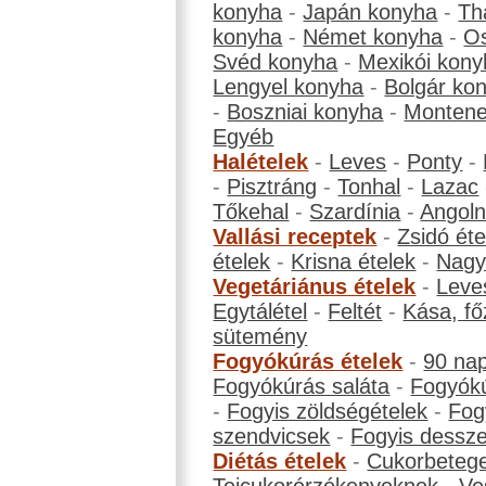
konyha
-
Japán konyha
-
Th
konyha
-
Német konyha
-
Os
Svéd konyha
-
Mexikói kony
Lengyel konyha
-
Bolgár ko
-
Boszniai konyha
-
Montene
Egyéb
Halételek
-
Leves
-
Ponty
-
-
Pisztráng
-
Tonhal
-
Lazac
Tőkehal
-
Szardínia
-
Angol
Vallási receptek
-
Zsidó éte
ételek
-
Krisna ételek
-
Nagyb
Vegetáriánus ételek
-
Leve
Egytálétel
-
Feltét
-
Kása, fő
sütemény
Fogyókúrás ételek
-
90 na
Fogyókúrás saláta
-
Fogyókú
-
Fogyis zöldségételek
-
Fog
szendvicsek
-
Fogyis dessze
Diétás ételek
-
Cukorbeteg