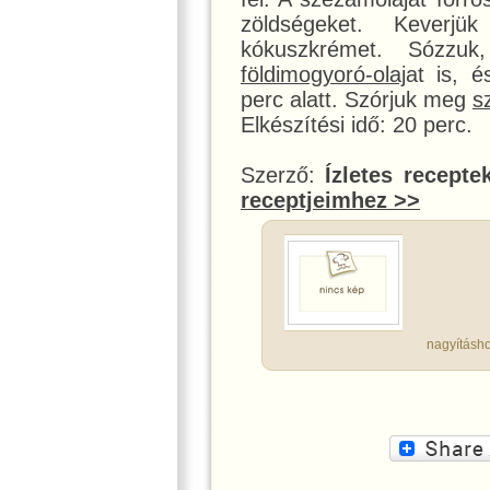
zöldségeket. Kever
kókuszkrémet. Sózzu
földimogyoró-olaj
at is, 
perc alatt. Szórjuk meg
s
Elkészítési idő: 20 perc.
Szerző:
Ízletes recepte
receptjeimhez >>
nagyításho