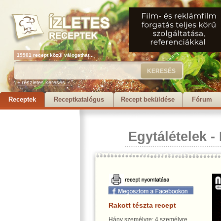
19901 recept közül válogathat...
+ részletes keresés...
Receptek
Receptkatalógus
Recept beküldése
Fórum
Egytálételek
-
Rakott tészta recept
Hány személyre: 4 személyre