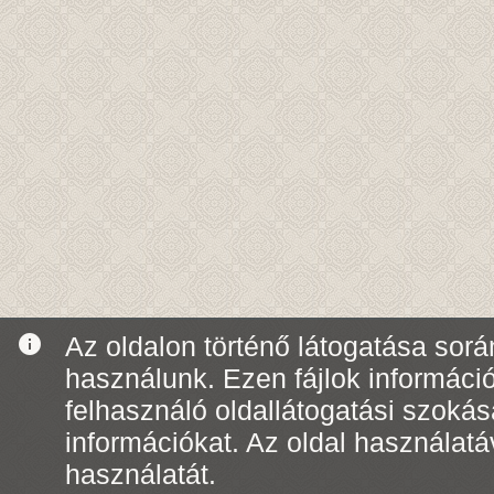
info
Az oldalon történő látogatása során
használunk. Ezen fájlok informáci
felhasználó oldallátogatási szoká
információkat. Az oldal használatá
használatát.