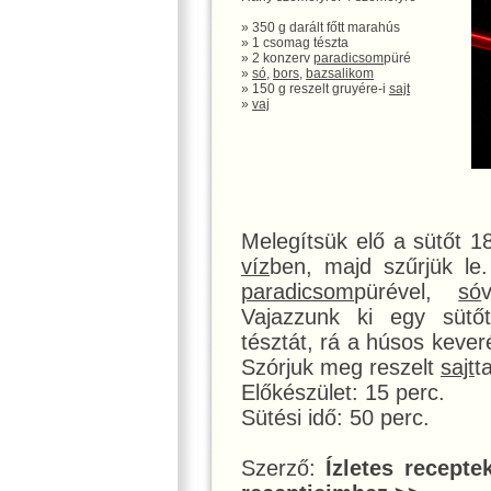
» 350 g darált főtt marahús
» 1 csomag tészta
» 2 konzerv
paradicsom
püré
»
só
,
bors
,
bazsalikom
» 150 g reszelt gruyére-i
sajt
»
vaj
Melegítsük elő a sütőt 
víz
ben, majd szűrjük le
paradicsom
pürével,
só
Vajazzunk ki egy sütőt
tésztát, rá a húsos kever
Szórjuk meg reszelt
sajt
t
Előkészület: 15 perc.
Sütési idő: 50 perc.
Szerző:
Ízletes recepte