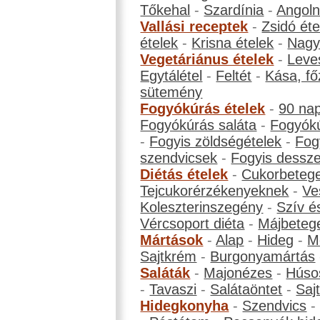
Tőkehal
-
Szardínia
-
Angol
Vallási receptek
-
Zsidó éte
ételek
-
Krisna ételek
-
Nagyb
Vegetáriánus ételek
-
Leve
Egytálétel
-
Feltét
-
Kása, fő
sütemény
Fogyókúrás ételek
-
90 na
Fogyókúrás saláta
-
Fogyókú
-
Fogyis zöldségételek
-
Fog
szendvicsek
-
Fogyis dessze
Diétás ételek
-
Cukorbeteg
Tejcukorérzékenyeknek
-
Ve
Koleszterinszegény
-
Szív é
Vércsoport diéta
-
Májbeteg
Mártások
-
Alap
-
Hideg
-
M
Sajtkrém
-
Burgonyamártás
Saláták
-
Majonézes
-
Húso
-
Tavaszi
-
Salátaöntet
-
Saj
Hidegkonyha
-
Szendvics