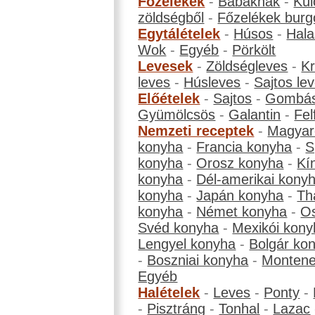
Főzelékek
-
Babáknak
-
Kül
zöldségből
-
Főzelékek burg
Egytálételek
-
Húsos
-
Hala
Wok
-
Egyéb
-
Pörkölt
Levesek
-
Zöldségleves
-
K
leves
-
Húsleves
-
Sajtos le
Előételek
-
Sajtos
-
Gombá
Gyümölcsös
-
Galantin
-
Fel
Nemzeti receptek
-
Magyar
konyha
-
Francia konyha
-
S
konyha
-
Orosz konyha
-
Kí
konyha
-
Dél-amerikai kony
konyha
-
Japán konyha
-
Th
konyha
-
Német konyha
-
Os
Svéd konyha
-
Mexikói kony
Lengyel konyha
-
Bolgár ko
-
Boszniai konyha
-
Montene
Egyéb
Halételek
-
Leves
-
Ponty
-
-
Pisztráng
-
Tonhal
-
Lazac