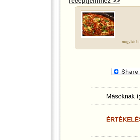
receptjeimhez >>
nagyításho
Másoknak íg
ÉRTÉKELÉ