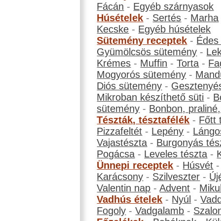
Fácán
-
Egyéb szárnyasok
Húsételek
-
Sertés
-
Marha
Kecske
-
Egyéb húsételek
Sütemény receptek
-
Édes
Gyümölcsös sütemény
-
Le
Krémes
-
Muffin
-
Torta
-
Fa
Mogyorós sütemény
-
Mand
Diós sütemény
-
Gesztenyé
Mikroban készíthető süti
-
B
sütemény
-
Bonbon, praliné, 
Tészták, tésztafélék
-
Főtt 
Pizzafeltét
-
Lepény
-
Lángo
Vajastészta
-
Burgonyás tés
Pogácsa
-
Leveles tészta
-
Ünnepi receptek
-
Húsvét
Karácsony
-
Szilveszter
-
Új
Valentin nap
-
Advent
-
Miku
Vadhús ételek
-
Nyúl
-
Vadd
Fogoly
-
Vadgalamb
-
Szalo