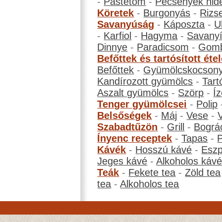
-
Pástétom
-
Pecsenyék hid
Köretek
-
Burgonyás
-
Rizs
Savanyúság
-
Káposzta
-
U
-
Karfiol
-
Hagyma
-
Savanyí
Dinnye
-
Paradicsom
-
Gom
Befőttek és tartósított éte
Befőttek
-
Gyümölcskocson
Kandírozott gyümölcs
-
Tart
Aszalt gyümölcs
-
Szörp
-
Íz
Tenger gyümölcsei
-
Polip
Belsőségek
-
Máj
-
Vese
-
Szabadtűzön
-
Grill
-
Bográ
Ínyenc receptek
-
Tapas
-
Kávék
-
Hosszú kávé
-
Eszp
Jeges kávé
-
Alkoholos káv
Teák
-
Fekete tea
-
Zöld tea
tea
-
Alkoholos tea