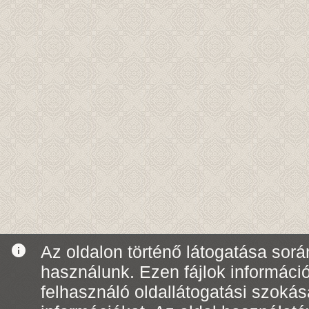
info
Az oldalon történő látogatása során
használunk. Ezen fájlok informáci
felhasználó oldallátogatási szoká