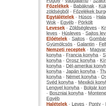
Fogoly
-
Vadgalamb
-
Szalo
Főzelékek
-
Babáknak
-
Kül
zöldségből
-
Főzelékek burg
Egytálételek
-
Húsos
-
Hala
Wok
-
Egyéb
-
Pörkölt
Levesek
-
Zöldségleves
-
K
leves
-
Húsleves
-
Sajtos le
Előételek
-
Sajtos
-
Gombá
Gyümölcsös
-
Galantin
-
Fel
Nemzeti receptek
-
Magyar
konyha
-
Francia konyha
-
S
konyha
-
Orosz konyha
-
Kí
konyha
-
Dél-amerikai kony
konyha
-
Japán konyha
-
Th
konyha
-
Német konyha
-
Os
Svéd konyha
-
Mexikói kony
Lengyel konyha
-
Bolgár ko
-
Boszniai konyha
-
Montene
Egyéb
Halételek
-
Leves
-
Ponty
-