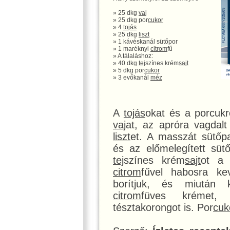
» 25 dkg
vaj
» 25 dkg por
cukor
» 4
tojás
» 25 dkg
liszt
» 1 kávéskanál sütőpor
» 1 maréknyi
citrom
fű
» A tálaláshoz:
» 40 dkg
tej
színes krém
sajt
» 5 dkg por
cukor
» 3 evőkanál
méz
A
tojás
okat és a porcukr
vaj
at, az apróra vagdal
liszt
et. A masszát sütőpap
és az előmelegített süt
tej
színes krém
sajt
ot 
citrom
fűvel habosra ke
borítjuk, és miután k
citrom
füves krémet,
tésztakorongot is. Por
cuk