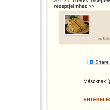
Szerző:
Ízletes recepte
receptjeimhez >>
nagyításho
Másoknak íg
ÉRTÉKELÉ