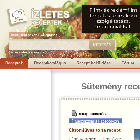
19901 recept közül válogathat...
+ részletes keresés...
Receptek
Receptkatalógus
Recept beküldése
Fórum
Sütemény rec
Citromfüves torta recept
Hány személyre: 12 szeméylre