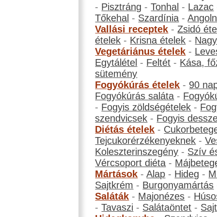
-
Pisztráng
-
Tonhal
-
Lazac
Tőkehal
-
Szardínia
-
Angol
Vallási receptek
-
Zsidó éte
ételek
-
Krisna ételek
-
Nagyb
Vegetáriánus ételek
-
Leve
Egytálétel
-
Feltét
-
Kása, fő
sütemény
Fogyókúrás ételek
-
90 na
Fogyókúrás saláta
-
Fogyókú
-
Fogyis zöldségételek
-
Fog
szendvicsek
-
Fogyis dessze
Diétás ételek
-
Cukorbeteg
Tejcukorérzékenyeknek
-
Ve
Koleszterinszegény
-
Szív é
Vércsoport diéta
-
Májbeteg
Mártások
-
Alap
-
Hideg
-
M
Sajtkrém
-
Burgonyamártás
Saláták
-
Majonézes
-
Húso
-
Tavaszi
-
Salátaöntet
-
Saj