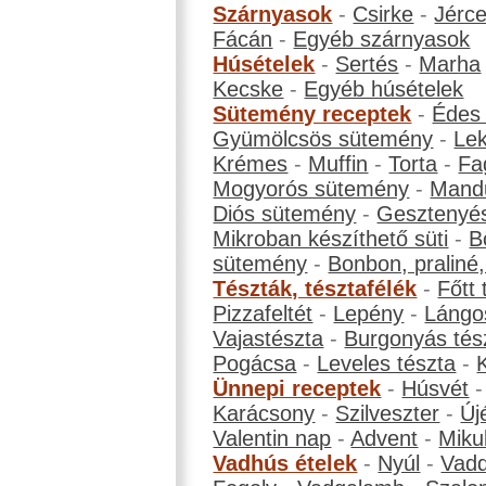
Szárnyasok
-
Csirke
-
Jérc
Fácán
-
Egyéb szárnyasok
Húsételek
-
Sertés
-
Marha
Kecske
-
Egyéb húsételek
Sütemény receptek
-
Édes
Gyümölcsös sütemény
-
Le
Krémes
-
Muffin
-
Torta
-
Fa
Mogyorós sütemény
-
Mand
Diós sütemény
-
Gesztenyé
Mikroban készíthető süti
-
B
sütemény
-
Bonbon, praliné, 
Tészták, tésztafélék
-
Főtt 
Pizzafeltét
-
Lepény
-
Lángo
Vajastészta
-
Burgonyás tés
Pogácsa
-
Leveles tészta
-
Ünnepi receptek
-
Húsvét
Karácsony
-
Szilveszter
-
Új
Valentin nap
-
Advent
-
Miku
Vadhús ételek
-
Nyúl
-
Vadd