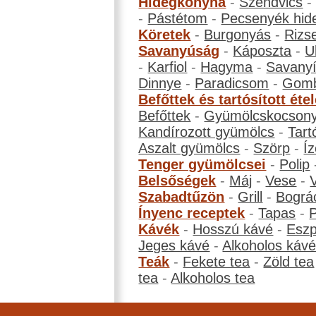
Hidegkonyha
-
Szendvics
-
Pástétom
-
Pecsenyék hid
Köretek
-
Burgonyás
-
Rizs
Savanyúság
-
Káposzta
-
U
-
Karfiol
-
Hagyma
-
Savanyí
Dinnye
-
Paradicsom
-
Gom
Befőttek és tartósított éte
Befőttek
-
Gyümölcskocson
Kandírozott gyümölcs
-
Tart
Aszalt gyümölcs
-
Szörp
-
Íz
Tenger gyümölcsei
-
Polip
Belsőségek
-
Máj
-
Vese
-
Szabadtűzön
-
Grill
-
Bográ
Ínyenc receptek
-
Tapas
-
Kávék
-
Hosszú kávé
-
Eszp
Jeges kávé
-
Alkoholos káv
Teák
-
Fekete tea
-
Zöld tea
tea
-
Alkoholos tea