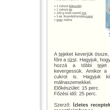
» 1 csésze
kókusztej
» 1 csésze
tej
» 100 g rövid szemű
rizs
» 3 ek. finomított kristály
cukor
»
eper
, málna
A
tej
eket keverjük össze
főni a
rizs
t. Hagyjuk, hog
hozzá a többi
tej
et
kevergessük. Amikor a
cukrot is. Hagyjuk k
málnaszemekkel.
Előkészület: 15 perc.
Főzési idő: 25 perc.
Szerző:
Ízletes recepte