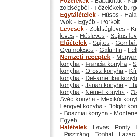
Főzelékek
-
Babáknak
-
Kül
zöldségből
-
Főzelékek burg
Egytálételek
-
Húsos
-
Hala
Wok
-
Egyéb
-
Pörkölt
Levesek
-
Zöldségleves
-
K
leves
-
Húsleves
-
Sajtos le
Előételek
-
Sajtos
-
Gombá
Gyümölcsös
-
Galantin
-
Fel
Nemzeti receptek
-
Magyar
konyha
-
Francia konyha
-
S
konyha
-
Orosz konyha
-
Kí
konyha
-
Dél-amerikai kony
konyha
-
Japán konyha
-
Th
konyha
-
Német konyha
-
Os
Svéd konyha
-
Mexikói kony
Lengyel konyha
-
Bolgár ko
-
Boszniai konyha
-
Montene
Egyéb
Halételek
-
Leves
-
Ponty
-
-
Pisztráng
-
Tonhal
-
Lazac