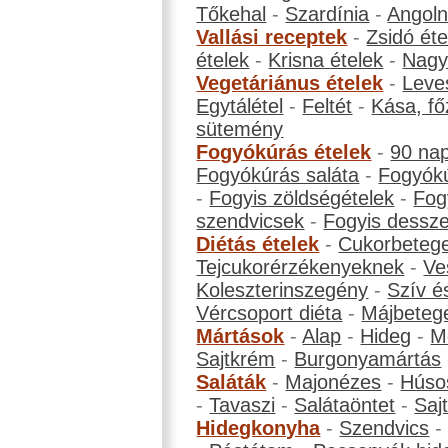
Tőkehal
-
Szardínia
-
Angol
Vallási receptek
-
Zsidó éte
ételek
-
Krisna ételek
-
Nagyb
Vegetáriánus ételek
-
Leve
Egytálétel
-
Feltét
-
Kása, fő
sütemény
Fogyókúrás ételek
-
90 na
Fogyókúrás saláta
-
Fogyókú
-
Fogyis zöldségételek
-
Fog
szendvicsek
-
Fogyis dessze
Diétás ételek
-
Cukorbeteg
Tejcukorérzékenyeknek
-
Ve
Koleszterinszegény
-
Szív é
Vércsoport diéta
-
Májbeteg
Mártások
-
Alap
-
Hideg
-
M
Sajtkrém
-
Burgonyamártás
Saláták
-
Majonézes
-
Húso
-
Tavaszi
-
Salátaöntet
-
Saj
Hidegkonyha
-
Szendvics