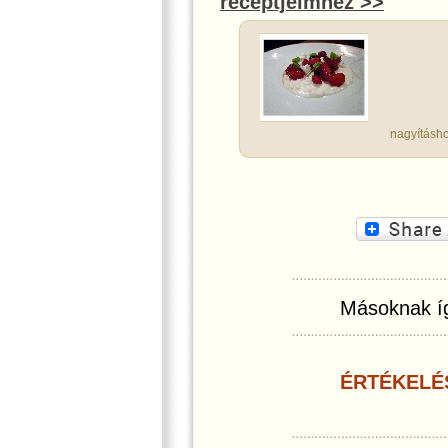
receptjeimhez >>
nagyításho
Másoknak íg
ÉRTÉKELÉ