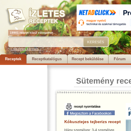
19901 recept közül válogathat...
+ részletes keresés...
Receptek
Receptkatalógus
Recept beküldése
Fórum
Sütemény rec
Kókusztejes tejberizs recept
Hány személyre: 3-4 személyre