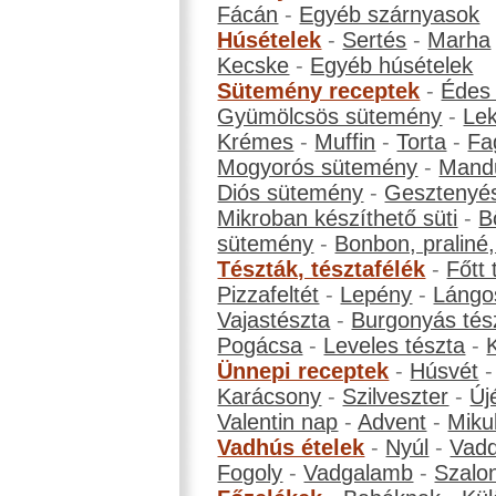
Fácán
-
Egyéb szárnyasok
Húsételek
-
Sertés
-
Marha
Kecske
-
Egyéb húsételek
Sütemény receptek
-
Édes
Gyümölcsös sütemény
-
Le
Krémes
-
Muffin
-
Torta
-
Fa
Mogyorós sütemény
-
Mand
Diós sütemény
-
Gesztenyé
Mikroban készíthető süti
-
B
sütemény
-
Bonbon, praliné, 
Tészták, tésztafélék
-
Főtt 
Pizzafeltét
-
Lepény
-
Lángo
Vajastészta
-
Burgonyás tés
Pogácsa
-
Leveles tészta
-
Ünnepi receptek
-
Húsvét
Karácsony
-
Szilveszter
-
Új
Valentin nap
-
Advent
-
Miku
Vadhús ételek
-
Nyúl
-
Vadd
Fogoly
-
Vadgalamb
-
Szalo