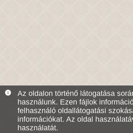
info
Az oldalon történő látogatása során
használunk. Ezen fájlok informáci
felhasználó oldallátogatási szoká
információkat. Az oldal használatá
használatát.