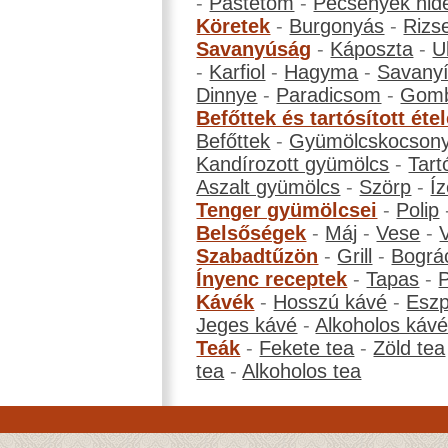
-
Pástétom
-
Pecsenyék hid
Köretek
-
Burgonyás
-
Rizs
Savanyúság
-
Káposzta
-
U
-
Karfiol
-
Hagyma
-
Savanyí
Dinnye
-
Paradicsom
-
Gom
Befőttek és tartósított éte
Befőttek
-
Gyümölcskocson
Kandírozott gyümölcs
-
Tart
Aszalt gyümölcs
-
Szörp
-
Íz
Tenger gyümölcsei
-
Polip
Belsőségek
-
Máj
-
Vese
-
Szabadtűzön
-
Grill
-
Bográ
Ínyenc receptek
-
Tapas
-
Kávék
-
Hosszú kávé
-
Eszp
Jeges kávé
-
Alkoholos káv
Teák
-
Fekete tea
-
Zöld tea
tea
-
Alkoholos tea