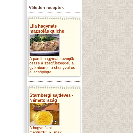
Véletlen receptek
Lila hagymás
mazsolás quiche
A párolt hagymát keverjük
össze a szegfűszeggel, a
gyömbérrel, a sherryvel és
a lecsöpögte...
Starnbergi sajtleves -
Németország
A hagymákat
megtisztítjuk, majd