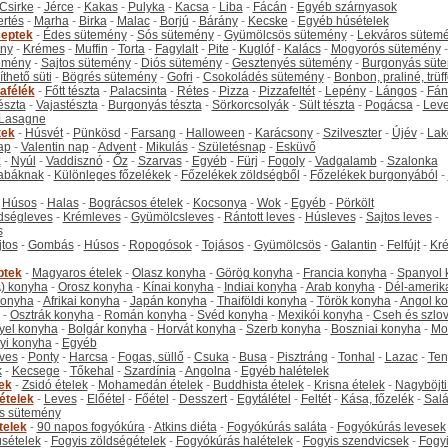
Csirke
-
Jérce
-
Kakas
-
Pulyka
-
Kacsa
-
Liba
-
Fácán
-
Egyéb szárnyasok
ertés
-
Marha
-
Birka
-
Malac
-
Borjú
-
Bárány
-
Kecske
-
Egyéb húsételek
eptek
-
Édes sütemény
-
Sós sütemény
-
Gyümölcsös sütemény
-
Lekváros sütem
ny
-
Krémes
-
Muffin
-
Torta
-
Fagylalt
-
Pite
-
Kuglóf
-
Kalács
-
Mogyorós sütemény
-
emény
-
Sajtos sütemény
-
Diós sütemény
-
Gesztenyés sütemény
-
Burgonyás süt
thető süti
-
Bögrés sütemény
-
Gofri
-
Csokoládés sütemény
-
Bonbon, praliné, trüff
tafélék
-
Főtt tészta
-
Palacsinta
-
Rétes
-
Pizza
-
Pizzafeltét
-
Lepény
-
Lángos
-
Fán
tészta
-
Vajastészta
-
Burgonyás tészta
-
Sörkorcsolyák
-
Sült tészta
-
Pogácsa
-
Leve
Lasagne
tek
-
Húsvét
-
Pünkösd
-
Farsang
-
Halloween
-
Karácsony
-
Szilveszter
-
Újév
-
Lak
ap
-
Valentin nap
-
Advent
-
Mikulás
-
Születésnap
-
Esküvő
k
-
Nyúl
-
Vaddisznó
-
Őz
-
Szarvas
-
Egyéb
-
Fürj
-
Fogoly
-
Vadgalamb
-
Szalonka
abáknak
-
Különleges főzelékek
-
Főzelékek zöldségből
-
Főzelékek burgonyából
-
-
Húsos
-
Halas
-
Bográcsos ételek
-
Kocsonya
-
Wok
-
Egyéb
-
Pörkölt
dségleves
-
Krémleves
-
Gyümölcsleves
-
Rántott leves
-
Húsleves
-
Sajtos leves
-
s
jtos
-
Gombás
-
Húsos
-
Ropogósok
-
Tojásos
-
Gyümölcsös
-
Galantin
-
Felfújt
-
Kr
ptek
-
Magyaros ételek
-
Olasz konyha
-
Görög konyha
-
Francia konyha
-
Spanyol 
) konyha
-
Orosz konyha
-
Kínai konyha
-
Indiai konyha
-
Arab konyha
-
Dél-amerik
 konyha
-
Afrikai konyha
-
Japán konyha
-
Thaiföldi konyha
-
Török konyha
-
Angol k
-
Osztrák konyha
-
Román konyha
-
Svéd konyha
-
Mexikói konyha
-
Cseh és szlo
yel konyha
-
Bolgár konyha
-
Horvát konyha
-
Szerb konyha
-
Boszniai konyha
-
Mo
yi konyha
-
Egyéb
ves
-
Ponty
-
Harcsa
-
Fogas, süllő
-
Csuka
-
Busa
-
Pisztráng
-
Tonhal
-
Lazac
-
Ten
k
-
Kecsege
-
Tőkehal
-
Szardínia
-
Angolna
-
Egyéb halételek
tek
-
Zsidó ételek
-
Mohamedán ételek
-
Buddhista ételek
-
Krisna ételek
-
Nagyböjti
ételek
-
Leves
-
Előétel
-
Főétel
-
Desszert
-
Egytálétel
-
Feltét
-
Kása, főzelék
-
Salá
s sütemény
telek
-
90 napos fogyókúra
-
Atkins diéta
-
Fogyókúrás saláta
-
Fogyókúrás levesek
sételek
-
Fogyis zöldségételek
-
Fogyókúrás halételek
-
Fogyis szendvicsek
-
Fogy