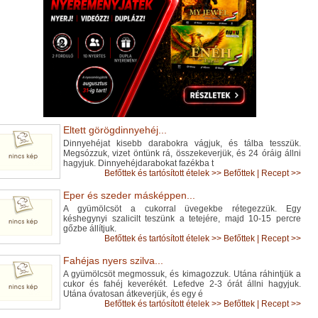
Eltett görögdinnyehéj...
Dinnyehéjat kisebb darabokra vágjuk, és tálba tesszük.
Megsózzuk, vizet öntünk rá, összekeverjük, és 24 óráig állni
hagyjuk. Dinnyehéjdarabokat fazékba t
Befőttek és tartósított ételek
>>
Befőttek
|
Recept >>
Eper és szeder másképpen...
A gyümölcsöt a cukorral üvegekbe rétegezzük. Egy
késhegynyi szalicilt teszünk a tetejére, majd 10-15 percre
gőzbe állítjuk.
Befőttek és tartósított ételek
>>
Befőttek
|
Recept >>
Fahéjas nyers szilva...
A gyümölcsöt megmossuk, és kimagozzuk. Utána ráhintjük a
cukor és fahéj keverékét. Lefedve 2-3 órát állni hagyjuk.
Utána óvatosan átkeverjük, és egy é
Befőttek és tartósított ételek
>>
Befőttek
|
Recept >>