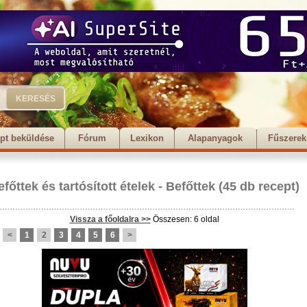
pt beküldése
Fórum
Lexikon
Alapanyagok
Fűszerek
efőttek és tartósított ételek
-
Befőttek
(45 db recept)
Vissza a főoldalra >>
Összesen: 6 oldal
<
1
2
3
4
5
6
>