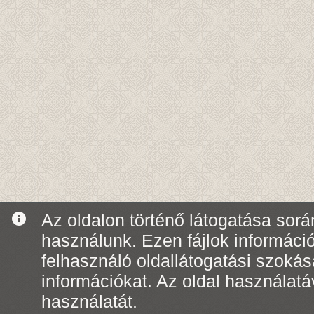
info
Az oldalon történő látogatása során
használunk. Ezen fájlok informáci
felhasználó oldallátogatási szoká
információkat. Az oldal használatá
használatát.