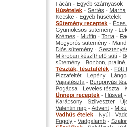
Fácán
-
Egyéb szárnyasok
Húsételek
-
Sertés
-
Marha
Kecske
-
Egyéb húsételek
Sütemény receptek
-
Édes
Gyümölcsös sütemény
-
Le
Krémes
-
Muffin
-
Torta
-
Fa
Mogyorós sütemény
-
Mand
Diós sütemény
-
Gesztenyé
Mikroban készíthető süti
-
B
sütemény
-
Bonbon, praliné, 
Tészták, tésztafélék
-
Főtt 
Pizzafeltét
-
Lepény
-
Lángo
Vajastészta
-
Burgonyás tés
Pogácsa
-
Leveles tészta
-
Ünnepi receptek
-
Húsvét
Karácsony
-
Szilveszter
-
Új
Valentin nap
-
Advent
-
Miku
Vadhús ételek
-
Nyúl
-
Vadd
Fogoly
-
Vadgalamb
-
Szalo