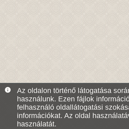
info
Az oldalon történő látogatása során
használunk. Ezen fájlok informáci
felhasználó oldallátogatási szoká
információkat. Az oldal használatá
használatát.