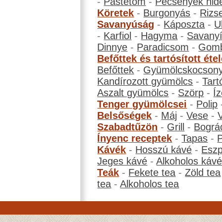
-
Pástétom
-
Pecsenyék hid
Köretek
-
Burgonyás
-
Rizs
Savanyúság
-
Káposzta
-
U
-
Karfiol
-
Hagyma
-
Savanyí
Dinnye
-
Paradicsom
-
Gom
Befőttek és tartósított éte
Befőttek
-
Gyümölcskocson
Kandírozott gyümölcs
-
Tart
Aszalt gyümölcs
-
Szörp
-
Íz
Tenger gyümölcsei
-
Polip
Belsőségek
-
Máj
-
Vese
-
Szabadtűzön
-
Grill
-
Bográ
Ínyenc receptek
-
Tapas
-
Kávék
-
Hosszú kávé
-
Eszp
Jeges kávé
-
Alkoholos káv
Teák
-
Fekete tea
-
Zöld tea
tea
-
Alkoholos tea