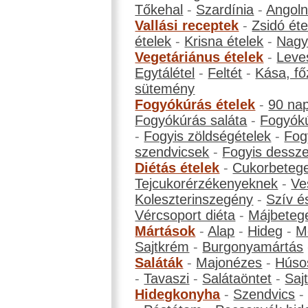
Tőkehal
-
Szardínia
-
Angol
Vallási receptek
-
Zsidó éte
ételek
-
Krisna ételek
-
Nagyb
Vegetáriánus ételek
-
Leve
Egytálétel
-
Feltét
-
Kása, fő
sütemény
Fogyókúrás ételek
-
90 na
Fogyókúrás saláta
-
Fogyókú
-
Fogyis zöldségételek
-
Fog
szendvicsek
-
Fogyis dessze
Diétás ételek
-
Cukorbeteg
Tejcukorérzékenyeknek
-
Ve
Koleszterinszegény
-
Szív é
Vércsoport diéta
-
Májbeteg
Mártások
-
Alap
-
Hideg
-
M
Sajtkrém
-
Burgonyamártás
Saláták
-
Majonézes
-
Húso
-
Tavaszi
-
Salátaöntet
-
Saj
Hidegkonyha
-
Szendvics