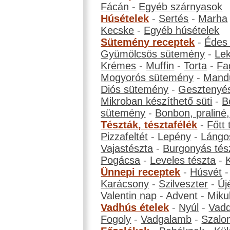
Fácán
-
Egyéb szárnyasok
Húsételek
-
Sertés
-
Marha
Kecske
-
Egyéb húsételek
Sütemény receptek
-
Édes
Gyümölcsös sütemény
-
Le
Krémes
-
Muffin
-
Torta
-
Fa
Mogyorós sütemény
-
Mand
Diós sütemény
-
Gesztenyé
Mikroban készíthető süti
-
B
sütemény
-
Bonbon, praliné, 
Tészták, tésztafélék
-
Főtt 
Pizzafeltét
-
Lepény
-
Lángo
Vajastészta
-
Burgonyás tés
Pogácsa
-
Leveles tészta
-
Ünnepi receptek
-
Húsvét
Karácsony
-
Szilveszter
-
Új
Valentin nap
-
Advent
-
Miku
Vadhús ételek
-
Nyúl
-
Vadd
Fogoly
-
Vadgalamb
-
Szalo