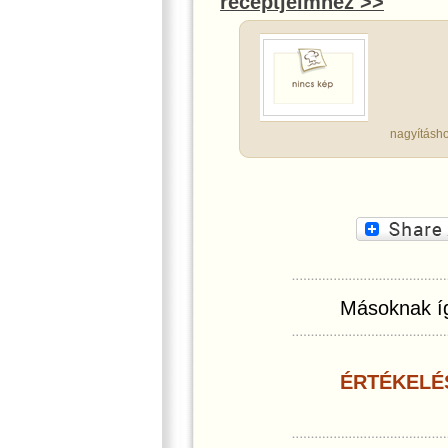
receptjeimhez >>
nagyításho
Másoknak íg
ÉRTÉKELÉ