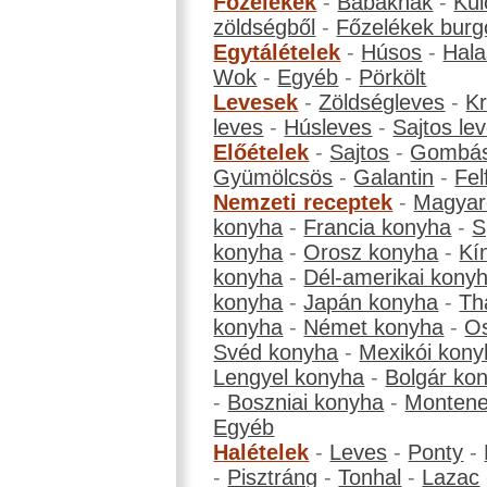
Főzelékek
-
Babáknak
-
Kül
zöldségből
-
Főzelékek burg
Egytálételek
-
Húsos
-
Hala
Wok
-
Egyéb
-
Pörkölt
Levesek
-
Zöldségleves
-
K
leves
-
Húsleves
-
Sajtos le
Előételek
-
Sajtos
-
Gombá
Gyümölcsös
-
Galantin
-
Fel
Nemzeti receptek
-
Magyar
konyha
-
Francia konyha
-
S
konyha
-
Orosz konyha
-
Kí
konyha
-
Dél-amerikai kony
konyha
-
Japán konyha
-
Th
konyha
-
Német konyha
-
Os
Svéd konyha
-
Mexikói kony
Lengyel konyha
-
Bolgár ko
-
Boszniai konyha
-
Montene
Egyéb
Halételek
-
Leves
-
Ponty
-
-
Pisztráng
-
Tonhal
-
Lazac