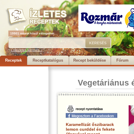
19901 recept közül válogathat...
+ részletes keresés...
Receptek
Receptkatalógus
Recept beküldése
Fórum
Vegetáriánus 
Karamellizát őszibarack
lemon curddel és fekete