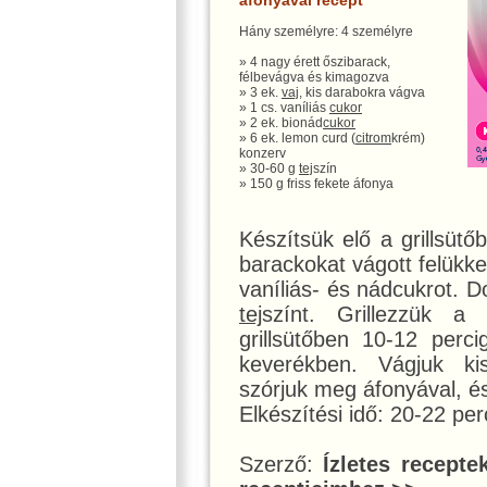
áfonyával recept
Hány személyre: 4 személyre
» 4 nagy érett őszibarack,
félbevágva és kimagozva
» 3 ek.
vaj
, kis darabokra vágva
» 1 cs. vaníliás
cukor
» 2 ek. bionád
cukor
» 6 ek. lemon curd (
citrom
krém)
konzerv
» 30-60 g
tej
szín
» 150 g friss fekete áfonya
Készítsük elő a grillsütő
barackokat vágott felükkel
vaníliás- és nádcukrot. 
tej
színt. Grillezzük a gr
grillsütőben 10-12 per
keverékben. Vágjuk ki
szórjuk meg áfonyával, é
Elkészítési idő: 20-22 per
Szerző:
Ízletes recepte