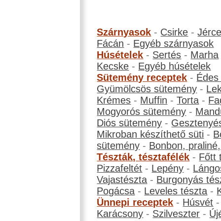
Szárnyasok
-
Csirke
-
Jérc
Fácán
-
Egyéb szárnyasok
Húsételek
-
Sertés
-
Marha
Kecske
-
Egyéb húsételek
Sütemény receptek
-
Édes
Gyümölcsös sütemény
-
Le
Krémes
-
Muffin
-
Torta
-
Fa
Mogyorós sütemény
-
Mand
Diós sütemény
-
Gesztenyé
Mikroban készíthető süti
-
B
sütemény
-
Bonbon, praliné, 
Tészták, tésztafélék
-
Főtt 
Pizzafeltét
-
Lepény
-
Lángo
Vajastészta
-
Burgonyás tés
Pogácsa
-
Leveles tészta
-
Ünnepi receptek
-
Húsvét
Karácsony
-
Szilveszter
-
Új