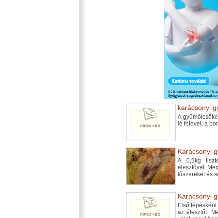
karácsonyi g
A gyümölcsöket
lé felével, a bo
Karácsonyi g
A 0,5kg liszte
élesztővel. Megs
fűszereket és s
Karácsonyi g
Első lépésként 
az élesztőt. Me