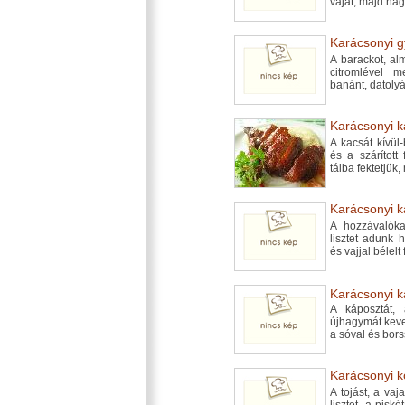
vajat, majd hagy
Karácsonyi g
A barackot, al
citromlével m
banánt, datolyá
Karácsonyi ka
A kacsát kívül
és a szárított
tálba fektetjük
Karácsonyi ka
A hozzávalóka
lisztet adunk 
és vajjal bélel
Karácsonyi k
A káposztát, 
újhagymát kever
a sóval és bors
Karácsonyi k
A tojást, a va