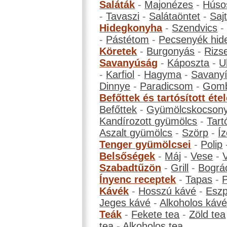
Saláták
-
Majonézes
-
Húso
-
Tavaszi
-
Salátaöntet
-
Saj
Hidegkonyha
-
Szendvics
-
Pástétom
-
Pecsenyék hid
Köretek
-
Burgonyás
-
Rizs
Savanyúság
-
Káposzta
-
U
-
Karfiol
-
Hagyma
-
Savanyí
Dinnye
-
Paradicsom
-
Gom
Befőttek és tartósított éte
Befőttek
-
Gyümölcskocson
Kandírozott gyümölcs
-
Tart
Aszalt gyümölcs
-
Szörp
-
Íz
Tenger gyümölcsei
-
Polip
Belsőségek
-
Máj
-
Vese
-
Szabadtűzön
-
Grill
-
Bográ
Ínyenc receptek
-
Tapas
-
Kávék
-
Hosszú kávé
-
Eszp
Jeges kávé
-
Alkoholos káv
Teák
-
Fekete tea
-
Zöld tea
tea
-
Alkoholos tea