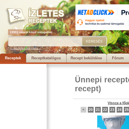
19901 recept közül válogathat...
+ részletes keresés...
Receptek
Receptkatalógus
Recept beküldése
Fórum
Ünnepi recept
recept)
Vissza a főol
<
20
21
22
23
24
25