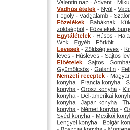
Valentin nap
-
Advent
-
Miku
Vadhús ételek
-
Nyúl
-
Vadd
Fogoly
-
Vadgalamb
-
Szalo
Főzelékek
-
Babáknak
-
Kül
zöldségből
-
Főzelékek burg
Egytálételek
-
Húsos
-
Hala
Wok
-
Egyéb
-
Pörkölt
Levesek
-
Zöldségleves
-
K
leves
-
Húsleves
-
Sajtos le
Előételek
-
Sajtos
-
Gombá
Gyümölcsös
-
Galantin
-
Fel
Nemzeti receptek
-
Magyar
konyha
-
Francia konyha
-
S
konyha
-
Orosz konyha
-
Kí
konyha
-
Dél-amerikai kony
konyha
-
Japán konyha
-
Th
konyha
-
Német konyha
-
Os
Svéd konyha
-
Mexikói kony
Lengyel konyha
-
Bolgár ko
-
Boszniai konyha
-
Montene