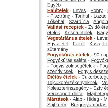
Egyéb
Halételek
-
Leves
-
Ponty
-
-
Pisztráng
-
Tonhal
-
Lazac
Tőkehal
-
Szardínia
-
Angol
Vallási receptek
-
Zsidó éte
ételek
-
Krisna ételek
-
Nagyb
Vegetáriánus ételek
-
Leve
Egytálétel
-
Feltét
-
Kása, fő
sütemény
Fogyókúrás ételek
-
90 na
Fogyókúrás saláta
-
Fogyókú
-
Fogyis zöldségételek
-
Fog
szendvicsek
-
Fogyis dessze
Diétás ételek
-
Cukorbeteg
Tejcukorérzékenyeknek
-
Ve
Koleszterinszegény
-
Szív é
Vércsoport diéta
-
Májbeteg
Mártások
-
Alap
-
Hideg
-
M
Sajtkrém
-
Burgonyamártás