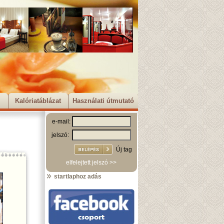
Kalóriatáblázat
Használati útmutató
e-mail:
jelszó:
Új tag
elfelejtett jelszó >>
startlaphoz adás