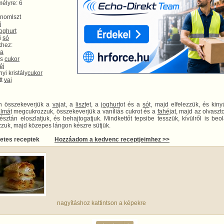
élyre: 6
inomlszt
j
joghurt
i
só
khez:
ma
ás
cukor
éj
yi kristály
cukor
tt
vaj
n összekeverjük a
vaj
at, a
liszt
et, a
joghurt
ot és a
só
t, majd elfelezzük, és kinyú
almá
t megcukrozzuk, összekeverjük a vaníliás cukrot és a
fahéj
at, majd az olvaszt
sztán eloszlatjuk, és behajtogatjuk. Mindkettőt tepsibe tesszük, kívülről is beo
zzuk, majd közepes lángon készre sütjük.
letes receptek
Hozzáadom a kedvenc receptjeimhez >>
nagyításhoz kattintson a képekre