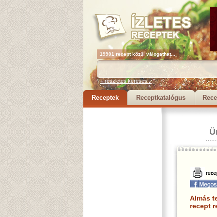
19901 recept közül válogathat...
+ részletes keresés...
Receptek
Receptkatalógus
Rece
Ü
Almás t
recept r