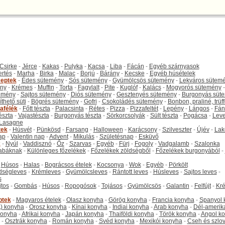
Csirke
-
Jérce
-
Kakas
-
Pulyka
-
Kacsa
-
Liba
-
Fácán
-
Egyéb szárnyasok
ertés
-
Marha
-
Birka
-
Malac
-
Borjú
-
Bárány
-
Kecske
-
Egyéb húsételek
eptek
-
Édes sütemény
-
Sós sütemény
-
Gyümölcsös sütemény
-
Lekváros sütem
ny
-
Krémes
-
Muffin
-
Torta
-
Fagylalt
-
Pite
-
Kuglóf
-
Kalács
-
Mogyorós sütemény
-
emény
-
Sajtos sütemény
-
Diós sütemény
-
Gesztenyés sütemény
-
Burgonyás süt
thető süti
-
Bögrés sütemény
-
Gofri
-
Csokoládés sütemény
-
Bonbon, praliné, trüff
tafélék
-
Főtt tészta
-
Palacsinta
-
Rétes
-
Pizza
-
Pizzafeltét
-
Lepény
-
Lángos
-
Fán
tészta
-
Vajastészta
-
Burgonyás tészta
-
Sörkorcsolyák
-
Sült tészta
-
Pogácsa
-
Leve
Lasagne
tek
-
Húsvét
-
Pünkösd
-
Farsang
-
Halloween
-
Karácsony
-
Szilveszter
-
Újév
-
Lak
ap
-
Valentin nap
-
Advent
-
Mikulás
-
Születésnap
-
Esküvő
k
-
Nyúl
-
Vaddisznó
-
Őz
-
Szarvas
-
Egyéb
-
Fürj
-
Fogoly
-
Vadgalamb
-
Szalonka
abáknak
-
Különleges főzelékek
-
Főzelékek zöldségből
-
Főzelékek burgonyából
-
-
Húsos
-
Halas
-
Bográcsos ételek
-
Kocsonya
-
Wok
-
Egyéb
-
Pörkölt
dségleves
-
Krémleves
-
Gyümölcsleves
-
Rántott leves
-
Húsleves
-
Sajtos leves
-
s
jtos
-
Gombás
-
Húsos
-
Ropogósok
-
Tojásos
-
Gyümölcsös
-
Galantin
-
Felfújt
-
Kr
ptek
-
Magyaros ételek
-
Olasz konyha
-
Görög konyha
-
Francia konyha
-
Spanyol 
) konyha
-
Orosz konyha
-
Kínai konyha
-
Indiai konyha
-
Arab konyha
-
Dél-amerik
 konyha
-
Afrikai konyha
-
Japán konyha
-
Thaiföldi konyha
-
Török konyha
-
Angol k
-
Osztrák konyha
-
Román konyha
-
Svéd konyha
-
Mexikói konyha
-
Cseh és szlo