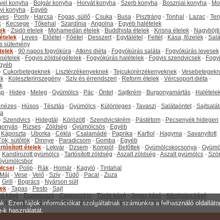
yel konyha
-
Bolgár konyha
-
Horvát konyha
-
Szerb konyha
-
Boszniai konyha
-
Mo
yi konyha
-
Egyéb
ves
-
Ponty
-
Harcsa
-
Fogas, süllő
-
Csuka
-
Busa
-
Pisztráng
-
Tonhal
-
Lazac
-
Ten
k
-
Kecsege
-
Tőkehal
-
Szardínia
-
Angolna
-
Egyéb halételek
tek
-
Zsidó ételek
-
Mohamedán ételek
-
Buddhista ételek
-
Krisna ételek
-
Nagyböjti
ételek
-
Leves
-
Előétel
-
Főétel
-
Desszert
-
Egytálétel
-
Feltét
-
Kása, főzelék
-
Salá
s sütemény
telek
-
90 napos fogyókúra
-
Atkins diéta
-
Fogyókúrás saláta
-
Fogyókúrás levesek
sételek
-
Fogyis zöldségételek
-
Fogyókúrás halételek
-
Fogyis szendvicsek
-
Fogy
gyéb
-
Cukorbetegeknek
-
Lisztérzékenyeknek
-
Tejcukorérzékenyeknek
-
Vesebetegekn
k
-
Koleszterinszegény
-
Szív és érrendszeri
-
Reform ételek
-
Vércsoport diéta
-
k
ap
-
Hideg
-
Meleg
-
Gyümölcs
-
Pác
-
Öntet
-
Sajtkrém
-
Burgonyamártás
-
Halétele
onézes
-
Húsos
-
Tésztás
-
Gyümölcs
-
Különleges
-
Tavaszi
-
Salátaöntet
-
Sajtsalá
ta
-
Szendvics
-
Hidegtál
-
Körözött
-
Szendvicskrém
-
Pástétom
-
Pecsenyék hidegen
gonyás
-
Rizses
-
Zöldség
-
Gyümölcsös
-
Egyéb
-
Káposzta
-
Uborka
-
Cékla
-
Csalamádé
-
Paprika
-
Karfiol
-
Hagyma
-
Savanyított
Tök, sütőtök
-
Dinnye
-
Paradicsom
-
Gomba
-
Egyéb
rtósított ételek
-
Lekvár
-
Dzsem
-
Kompót
-
Befőttek
-
Gyümölcskocsonya
-
Gyümö
-
Kandírozott gyümölcs
-
Tartósított zöldség
-
Aszalt zöldség
-
Aszalt gyümölcs
-
Szö
Gyümölcsbor
lcsei
-
Polip
-
Rák
-
Homár
-
Kagyló
-
Tintahal
Máj
-
Vese
-
Velő
-
Szív
-
Tüdő
-
Pacal
-
Zuza
-
Grill
-
Bogrács
-
Nyárson sült
tek
-
Tapas
-
Pesto
-
Sajt
ú kávé
-
Eszpresszó
-
Cappuccino
-
Török kávé
-
Jeges kávé
-
Alkoholos kávé
tea
-
Zöld tea
-
Gyümölcstea
-
Gyógytea
-
Jeges tea
-
Alkoholos tea
unk. Ezen fájlok információkat szolgáltatnak számunkra a felhasználó oldallát
e-k használatát.