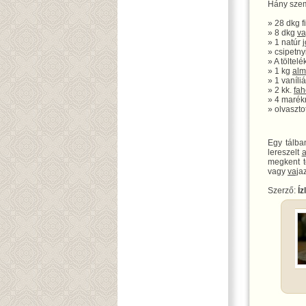
Hány szem
» 28 dkg f
» 8 dkg
va
» 1 natúr
» csipetny
» A töltelé
» 1 kg
al
» 1 vaníli
» 2 kk.
fah
» 4 marékn
» olvaszto
Egy tálba
lereszelt
megkent té
vagy
vaj
a
Szerző:
Íz