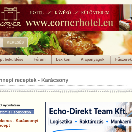
pt beküldése
Fórum
Lexikon
Alapanyagok
Fűszerek
nnepi receptek
-
Karácsony
ekercs - Karácsonyi
ecept