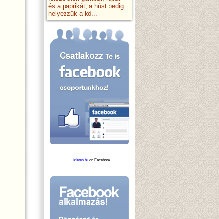
és a paprikát, a húst pedig
helyezzük a kö...
izletes.hu
on Facebook