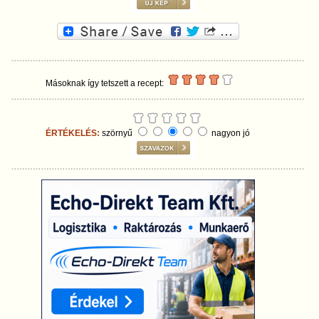
Másoknak így tetszett a recept:
ÉRTÉKELÉS:
szörnyű
nagyon jó