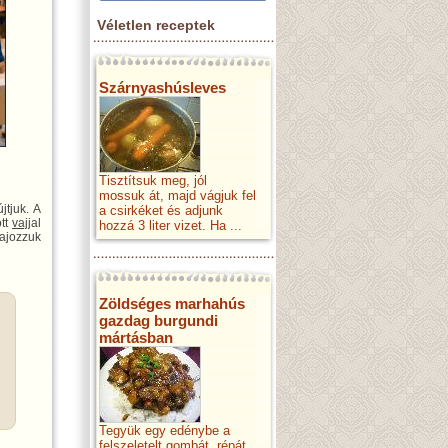
Véletlen receptek
Szárnyashúsleves
Tisztítsuk meg, jól
mossuk át, majd vágjuk fel
jtjuk. A
a csirkéket és adjunk
ott
vaj
jal
hozzá 3 liter vizet. Ha ...
lajozzuk
Zöldséges marhahús
gazdag burgundi
mártásban
Tegyük egy edénybe a
felszeletelt gombát, répát