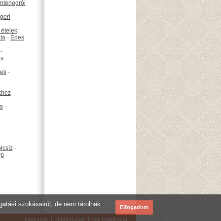
ntenegrói
geri
 ételek
ta
-
Édes
-
is
ek
-
khez
-
ta
-
lcsíz
-
rp
-
ogatási szokásairól, de nem tárolnak
Elfogadom
kapcsolat
|
impresszum
|
jogi nyilatkozat