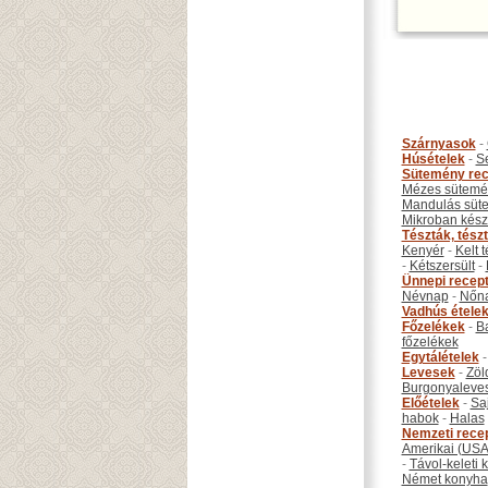
Szárnyasok
-
Húsételek
-
S
Sütemény rec
Mézes sütemé
Mandulás süt
Mikroban készí
Tészták, tész
Kenyér
-
Kelt 
-
Kétszersült
-
Ünnepi recep
Névnap
-
Nőn
Vadhús étele
Főzelékek
-
B
főzelékek
Egytálételek
Levesek
-
Zöl
Burgonyaleve
Előételek
-
Sa
habok
-
Halas
Nemzeti rece
Amerikai (USA
-
Távol-keleti
Német konyha