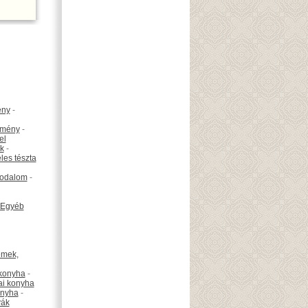
ény
-
emény
-
el
k
-
les tészta
odalom
-
Egyéb
émek,
konyha
-
ai konyha
onyha
-
vák