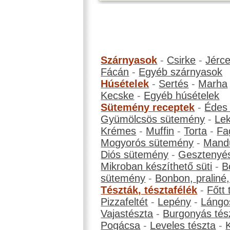
Szárnyasok
-
Csirke
-
Jérc
Fácán
-
Egyéb szárnyasok
Húsételek
-
Sertés
-
Marha
Kecske
-
Egyéb húsételek
Sütemény receptek
-
Édes
Gyümölcsös sütemény
-
Le
Krémes
-
Muffin
-
Torta
-
Fa
Mogyorós sütemény
-
Mand
Diós sütemény
-
Gesztenyé
Mikroban készíthető süti
-
B
sütemény
-
Bonbon, praliné, 
Tészták, tésztafélék
-
Főtt 
Pizzafeltét
-
Lepény
-
Lángo
Vajastészta
-
Burgonyás tés
Pogácsa
-
Leveles tészta
-