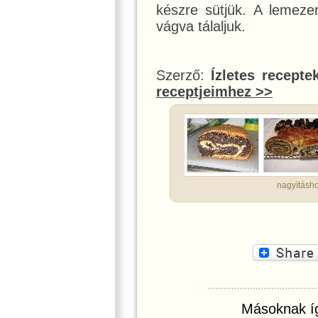
készre sütjük. A lemezen
vágva tálaljuk.
Szerző:
Ízletes recepte
receptjeimhez >>
nagyításho
Másoknak íg