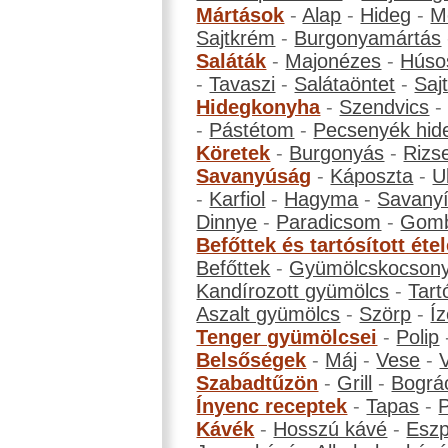
Mártások
-
Alap
-
Hideg
-
M
Sajtkrém
-
Burgonyamártás
Saláták
-
Majonézes
-
Húso
-
Tavaszi
-
Salátaöntet
-
Saj
Hidegkonyha
-
Szendvics
-
Pástétom
-
Pecsenyék hid
Köretek
-
Burgonyás
-
Rizs
Savanyúság
-
Káposzta
-
U
-
Karfiol
-
Hagyma
-
Savanyí
Dinnye
-
Paradicsom
-
Gom
Befőttek és tartósított éte
Befőttek
-
Gyümölcskocson
Kandírozott gyümölcs
-
Tart
Aszalt gyümölcs
-
Szörp
-
Íz
Tenger gyümölcsei
-
Polip
Belsőségek
-
Máj
-
Vese
-
Szabadtűzön
-
Grill
-
Bográ
Ínyenc receptek
-
Tapas
-
Kávék
-
Hosszú kávé
-
Eszp