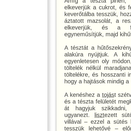
Amíg a tészta pihen, e
elkeverjük a cukrot, és f
keverőtálba tesszük, ho
áztatott mazsolát, a re
elkeverjük, és a fel
egyneműsítjük, majd kihűt
A tésztát a hűtőszekrén
alakúra nyújtjuk. A kih
egyenletesen oly módon
töltelék nélkül maradjan
töltelékre, és hosszanti i
hogy a hajtások mindig a r
A kenéshez a
tojás
t szét
és a tészta felületét meg
át hagyjuk szikkadni
ugyanezt.
liszt
ezett süt
villával – ezzel a süté
tesszük lehetővé – elő