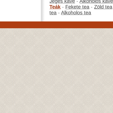
Jeges kávé
-
Alkoholos káv
Teák
-
Fekete tea
-
Zöld tea
tea
-
Alkoholos tea