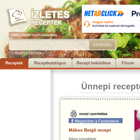
19901 recept közül válogathat...
+ részletes keresés...
Receptek
Receptkatalógus
Recept beküldése
Fórum
Ünnepi recept
Mákos Beigli recept
Hány személyre: