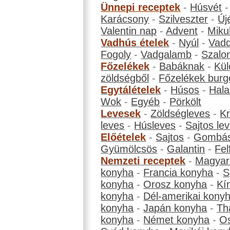
Ünnepi receptek
-
Húsvét
Karácsony
-
Szilveszter
-
Új
Valentin nap
-
Advent
-
Miku
Vadhús ételek
-
Nyúl
-
Vadd
Fogoly
-
Vadgalamb
-
Szalo
Főzelékek
-
Babáknak
-
Kül
zöldségből
-
Főzelékek burg
Egytálételek
-
Húsos
-
Hala
Wok
-
Egyéb
-
Pörkölt
Levesek
-
Zöldségleves
-
K
leves
-
Húsleves
-
Sajtos le
Előételek
-
Sajtos
-
Gombá
Gyümölcsös
-
Galantin
-
Fel
Nemzeti receptek
-
Magyar
konyha
-
Francia konyha
-
S
konyha
-
Orosz konyha
-
Kí
konyha
-
Dél-amerikai kony
konyha
-
Japán konyha
-
Th
konyha
-
Német konyha
-
Os