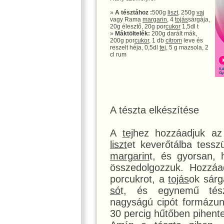
»
A tésztához :
500g
liszt
, 250g
vaj
vagy Rama
margarin
, 4
tojás
sárgája,
20g élesztő, 20g por
cukor
1,5dl t
»
Máktöltelék:
200g darált mák,
200g por
cukor
, 1 db
citrom
leve és
reszelt héja, 0,5dl
tej
, 5 g mazsola, 2
cl rum
A tészta elkészítése
A
tej
hez hozzáadjuk az 
liszt
et keverőtálba tess
margarin
t, és gyorsan, 
összedolgozzuk. Hozzá
porcukrot, a
tojás
ok sárg
só
t, és egynemű tész
nagyságú cipót formázun
30 percig hűtőben pihente