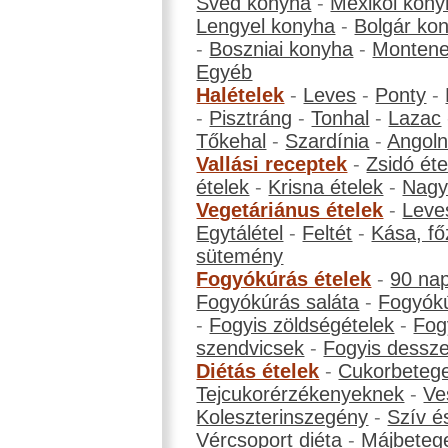
Svéd konyha
-
Mexikói kony
Lengyel konyha
-
Bolgár ko
-
Boszniai konyha
-
Montene
Egyéb
Halételek
-
Leves
-
Ponty
-
-
Pisztráng
-
Tonhal
-
Lazac
Tőkehal
-
Szardínia
-
Angol
Vallási receptek
-
Zsidó éte
ételek
-
Krisna ételek
-
Nagyb
Vegetáriánus ételek
-
Leve
Egytálétel
-
Feltét
-
Kása, fő
sütemény
Fogyókúrás ételek
-
90 na
Fogyókúrás saláta
-
Fogyókú
-
Fogyis zöldségételek
-
Fog
szendvicsek
-
Fogyis dessze
Diétás ételek
-
Cukorbeteg
Tejcukorérzékenyeknek
-
Ve
Koleszterinszegény
-
Szív é
Vércsoport diéta
-
Májbeteg