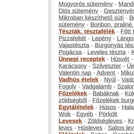
Mogyorós sütemény
-
Mand
Diós sütemény
-
Gesztenyé
Mikroban készíthető süti
-
B
sütemény
-
Bonbon, praliné, 
Tészták, tésztafélék
-
Főtt 
Pizzafeltét
-
Lepény
-
Lángo
Vajastészta
-
Burgonyás tés
Pogácsa
-
Leveles tészta
-
Ünnepi receptek
-
Húsvét
Karácsony
-
Szilveszter
-
Új
Valentin nap
-
Advent
-
Miku
Vadhús ételek
-
Nyúl
-
Vadd
Fogoly
-
Vadgalamb
-
Szalo
Főzelékek
-
Babáknak
-
Kül
zöldségből
-
Főzelékek burg
Egytálételek
-
Húsos
-
Hala
Wok
-
Egyéb
-
Pörkölt
Levesek
-
Zöldségleves
-
K
leves
-
Húsleves
-
Sajtos le