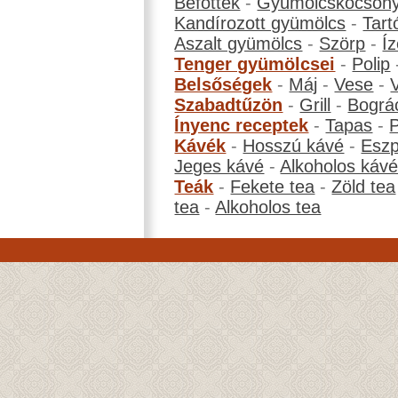
Befőttek
-
Gyümölcskocson
Kandírozott gyümölcs
-
Tart
Aszalt gyümölcs
-
Szörp
-
Íz
Tenger gyümölcsei
-
Polip
Belsőségek
-
Máj
-
Vese
-
Szabadtűzön
-
Grill
-
Bográ
Ínyenc receptek
-
Tapas
-
Kávék
-
Hosszú kávé
-
Eszp
Jeges kávé
-
Alkoholos káv
Teák
-
Fekete tea
-
Zöld tea
tea
-
Alkoholos tea