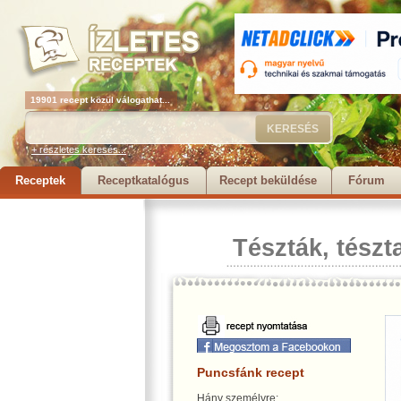
19901 recept közül válogathat...
+ részletes keresés...
Receptek
Receptkatalógus
Recept beküldése
Fórum
Tészták, tészt
Puncsfánk recept
Hány személyre: