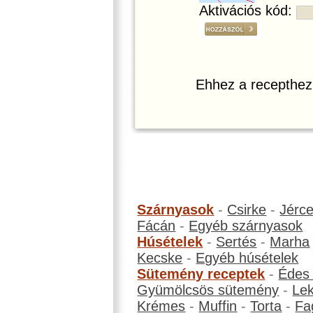
Aktivációs kód:
Ehhez a recepthez
Szárnyasok
-
Csirke
-
Jérc
Fácán
-
Egyéb szárnyasok
Húsételek
-
Sertés
-
Marha
Kecske
-
Egyéb húsételek
Sütemény receptek
-
Édes
Gyümölcsös sütemény
-
Le
Krémes
-
Muffin
-
Torta
-
Fa