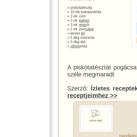
» piskótatészta
» 10 db babapiskóta
» 3 ek. rum
» 2 ek.
kakaó
» 3 ek.
eper
íz
» 2 ek. por
cukor
» kevés
tej
» 5 dkg mazsola
» 5 dkg dió
»
citrom
máz
A piskótatésztát pogácsa
széle megmaradt
Szerző:
Ízletes recepte
receptjeimhez >>
nagyításho