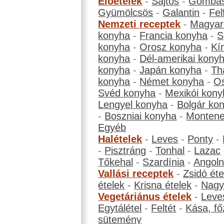
Előételek
-
Sajtos
-
Gombá
Gyümölcsös
-
Galantin
-
Fel
Nemzeti receptek
-
Magyar
konyha
-
Francia konyha
-
S
konyha
-
Orosz konyha
-
Kí
konyha
-
Dél-amerikai kony
konyha
-
Japán konyha
-
Th
konyha
-
Német konyha
-
Os
Svéd konyha
-
Mexikói kony
Lengyel konyha
-
Bolgár ko
-
Boszniai konyha
-
Montene
Egyéb
Halételek
-
Leves
-
Ponty
-
-
Pisztráng
-
Tonhal
-
Lazac
Tőkehal
-
Szardínia
-
Angol
Vallási receptek
-
Zsidó éte
ételek
-
Krisna ételek
-
Nagyb
Vegetáriánus ételek
-
Leve
Egytálétel
-
Feltét
-
Kása, fő
sütemény