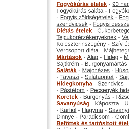
Fogyókúrás ételek
-
90 na
Fogyókúrás saláta
-
Fogyókú
-
Fogyis zöldségételek
-
Fog
szendvicsek
-
Fogyis dessze
Diétás ételek
-
Cukorbeteg
Tejcukorérzékenyeknek
-
Ve
Koleszterinszegény
-
Szív é
Vércsoport diéta
-
Májbeteg
Mártások
-
Alap
-
Hideg
-
M
Sajtkrém
-
Burgonyamártás
Saláták
-
Majonézes
-
Húso
-
Tavaszi
-
Salátaöntet
-
Saj
Hidegkonyha
-
Szendvics
-
Pástétom
-
Pecsenyék hid
Köretek
-
Burgonyás
-
Rizs
Savanyúság
-
Káposzta
-
U
-
Karfiol
-
Hagyma
-
Savanyí
Dinnye
-
Paradicsom
-
Gom
Befőttek és tartósított éte