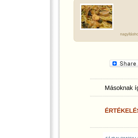
nagyításho
Másoknak íg
ÉRTÉKELÉ