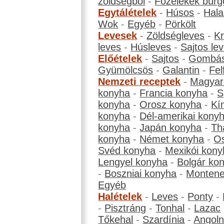
zöldségből
-
Főzelékek burg
Egytálételek
-
Húsos
-
Hala
Wok
-
Egyéb
-
Pörkölt
Levesek
-
Zöldségleves
-
K
leves
-
Húsleves
-
Sajtos le
Előételek
-
Sajtos
-
Gombá
Gyümölcsös
-
Galantin
-
Fel
Nemzeti receptek
-
Magyar
konyha
-
Francia konyha
-
S
konyha
-
Orosz konyha
-
Kí
konyha
-
Dél-amerikai kony
konyha
-
Japán konyha
-
Th
konyha
-
Német konyha
-
Os
Svéd konyha
-
Mexikói kony
Lengyel konyha
-
Bolgár ko
-
Boszniai konyha
-
Montene
Egyéb
Halételek
-
Leves
-
Ponty
-
-
Pisztráng
-
Tonhal
-
Lazac
Tőkehal
-
Szardínia
-
Angol