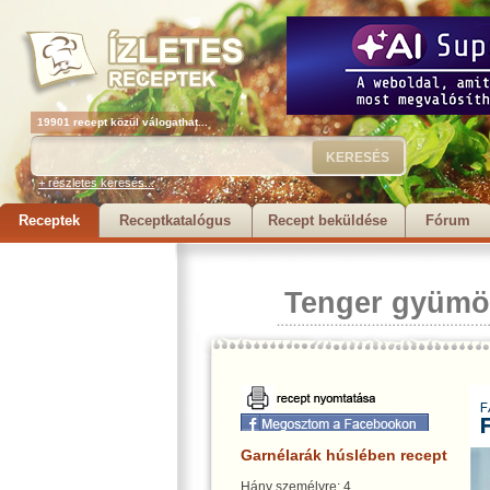
19901 recept közül válogathat...
+ részletes keresés...
Receptek
Receptkatalógus
Recept beküldése
Fórum
Tenger gyümö
Garnélarák húslében recept
Hány személyre: 4