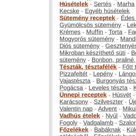
Húsételek
-
Sertés
-
Marha
Kecske
-
Egyéb húsételek
Sütemény receptek
-
Édes
Gyümölcsös sütemény
-
Le
Krémes
-
Muffin
-
Torta
-
Fa
Mogyorós sütemény
-
Mand
Diós sütemény
-
Gesztenyé
Mikroban készíthető süti
-
B
sütemény
-
Bonbon, praliné, 
Tészták, tésztafélék
-
Főtt 
Pizzafeltét
-
Lepény
-
Lángo
Vajastészta
-
Burgonyás tés
Pogácsa
-
Leveles tészta
-
Ünnepi receptek
-
Húsvét
Karácsony
-
Szilveszter
-
Új
Valentin nap
-
Advent
-
Miku
Vadhús ételek
-
Nyúl
-
Vadd
Fogoly
-
Vadgalamb
-
Szalo
Főzelékek
-
Babáknak
-
Kül