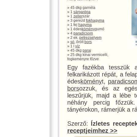
» 45 dkg garnéla
» 1
sárgarépa
» 1
zeller
szár
» 3 gerezd
fokhagyma
» 1 fej
hagyma
» 1 édes
kömény
gumó
» 4
paradicsom
» 2 ek.
petrezselyem
»
só
, őrölt
bors
» 1 l
víz
» 45 dkg
paraj
» 25 dkg kínai vermicelli,
fogkeményre főzve
Egy fazékba tesszük a 
felkarikázott répát, a fela
édes
kömény
t,
paradicso
bors
ozzuk, és az egés
leszűrjük, majd a lébe
néhány percig főzzük.
tányérokon, rámerjük a rá
Szerző:
Ízletes recepte
receptjeimhez >>