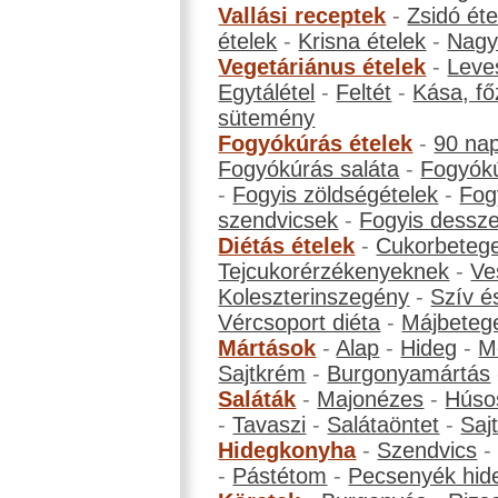
Vallási receptek
-
Zsidó éte
ételek
-
Krisna ételek
-
Nagyb
Vegetáriánus ételek
-
Leve
Egytálétel
-
Feltét
-
Kása, fő
sütemény
Fogyókúrás ételek
-
90 na
Fogyókúrás saláta
-
Fogyókú
-
Fogyis zöldségételek
-
Fog
szendvicsek
-
Fogyis dessze
Diétás ételek
-
Cukorbeteg
Tejcukorérzékenyeknek
-
Ve
Koleszterinszegény
-
Szív é
Vércsoport diéta
-
Májbeteg
Mártások
-
Alap
-
Hideg
-
M
Sajtkrém
-
Burgonyamártás
Saláták
-
Majonézes
-
Húso
-
Tavaszi
-
Salátaöntet
-
Saj
Hidegkonyha
-
Szendvics
-
Pástétom
-
Pecsenyék hid