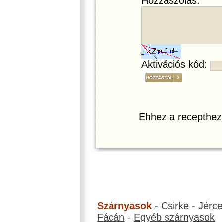
Hozzászólás:
Aktivációs kód:
Ehhez a recepthez
Szárnyasok
-
Csirke
-
Jérc
Fácán
-
Egyéb szárnyasok