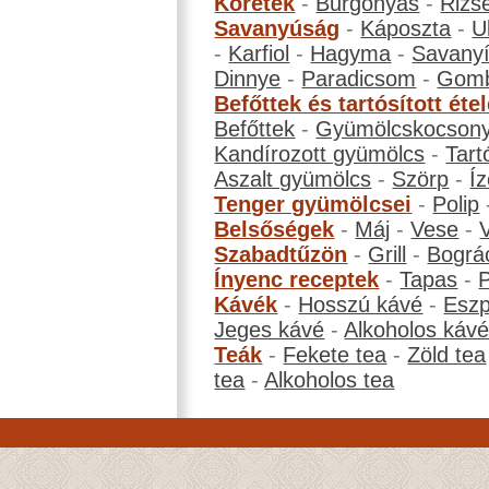
Köretek
-
Burgonyás
-
Rizs
Savanyúság
-
Káposzta
-
U
-
Karfiol
-
Hagyma
-
Savanyí
Dinnye
-
Paradicsom
-
Gom
Befőttek és tartósított éte
Befőttek
-
Gyümölcskocson
Kandírozott gyümölcs
-
Tart
Aszalt gyümölcs
-
Szörp
-
Íz
Tenger gyümölcsei
-
Polip
Belsőségek
-
Máj
-
Vese
-
Szabadtűzön
-
Grill
-
Bográ
Ínyenc receptek
-
Tapas
-
Kávék
-
Hosszú kávé
-
Eszp
Jeges kávé
-
Alkoholos káv
Teák
-
Fekete tea
-
Zöld tea
tea
-
Alkoholos tea